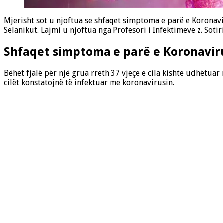
Mjerisht sot u njoftua se shfaqet simptoma e parë e Koronavi
Selanikut. Lajmi u njoftua nga Profesori i Infektimeve z. Sotir
Shfaqet simptoma e parë e Koronavir
Bëhet fjalë për një grua rreth 37 vjeçe e cila kishte udhëtua
cilët konstatojnë të infektuar me koronavirusin.