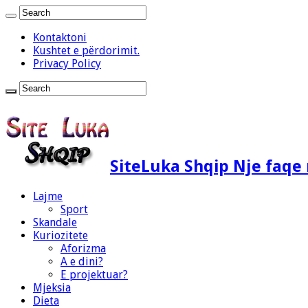
Kontaktoni
Kushtet e përdorimit.
Privacy Policy
SiteLuka Shqip Nje faq
Lajme
Sport
Skandale
Kuriozitete
Aforizma
A e dini?
E projektuar?
Mjeksia
Dieta