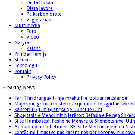
Dieta Dukan
Dieta Javore
Pa karbohidrate
Vegjetarian
Multimedia
Foto
Video
Natyra
Kafshë
Prinder Femije
Shkenca
Teknologji
Kontakt
Privacy Policy
Breaking News
Fari Thridrangaviti një mrekulli e izoluar në Islandë
Majoroni, grimca misterioze që mund të zgjidhë sekret
Kanceri i Gjirit: Gjithçka që Duhet të Dini
Shpejtësia e Mendimit Njerëzor: Befasia e Re nga Shken
Si të Humbasësh Peshë në Mënyrë të Shëndetshme: Udhë
Aplikimi për Udhëtim në BE: Si të Merrni Lejen për Sis
Lehtësimi i masave pas karantinës për koronavirus cov