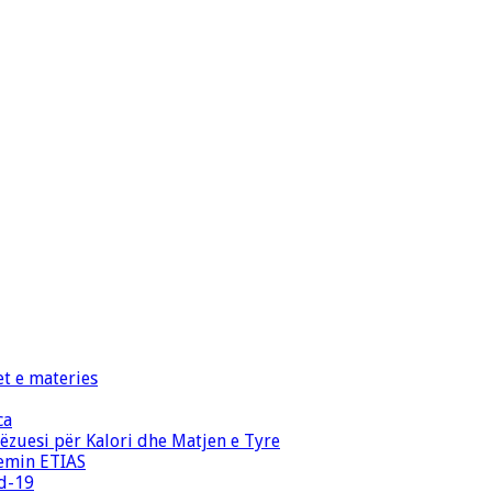
et e materies
ca
zuesi për Kalori dhe Matjen e Tyre
temin ETIAS
id-19