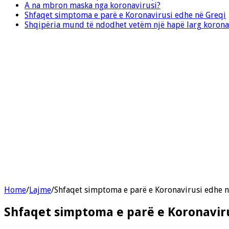
A na mbron maska nga koronavirusi?
Shfaqet simptoma e parë e Koronavirusi edhe në Greqi
Shqipëria mund të ndodhet vetëm një hapë larg korona
Home
/
Lajme
/
Shfaqet simptoma e parë e Koronavirusi edhe n
Shfaqet simptoma e parë e Koronavir