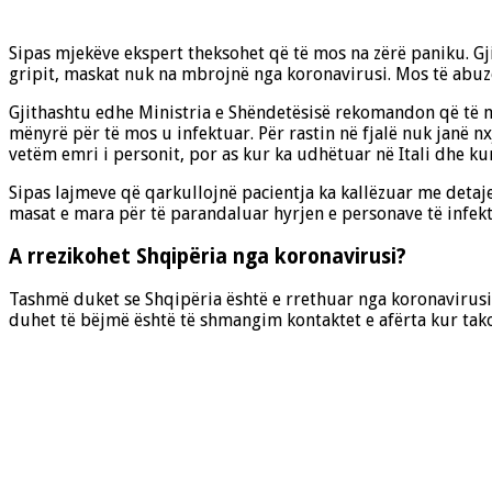
Sipas mjekëve ekspert theksohet që të mos na zërë paniku. 
gripit, maskat nuk na mbrojnë nga koronavirusi. Mos të abuz
Gjithashtu edhe Ministria e Shëndetësisë rekomandon që të 
mënyrë për të mos u infektuar. Për rastin në fjalë nuk janë n
vetëm emri i personit, por as kur ka udhëtuar në Itali dhe kur
Sipas lajmeve që qarkullojnë pacientja ka kallëzuar me detaj
masat e mara për të parandaluar hyrjen e personave të infekt
A rrezikohet Shqipëria nga koronavirusi?
Tashmë duket se Shqipëria është e rrethuar nga koronavirusi
duhet të bëjmë është të shmangim kontaktet e afërta kur tako