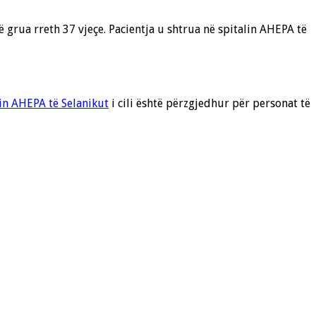
 grua rreth 37 vjeçe. Pacientja u shtrua në spitalin AHEPA të
lin AHEPA të Selanikut
i cili është përzgjedhur për personat të