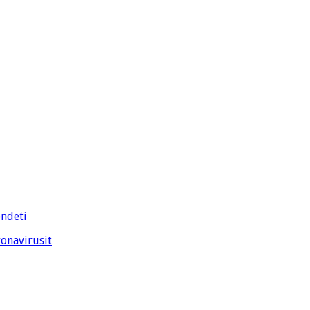
endeti
onavirusit