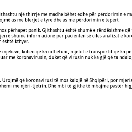
Gjithashtu një thirrje me madhe bëhet edhe për përdorimin e 
ojmë as me blerjet e tyre dhe as me përdorimin e tepërt.
mos përhapet panik. Gjithashtu është shumë e rëndësishme që 
xjerrë shumë informacione për pacienten së cilës analizat e kor
 është kthyer.
e mjekëve, kohën që ka udhëtuar, mjetet e transportit që ka pë
uar me koronavirusin, duket që virusin nuk ka gjë që ta ndaloj
. Urojmë që koronavirusi të mos kalojë në Shqipëri, por mjer
hemi me njëri-tjetrin. Dhe mbi të gjithë të mbajmë pastër hig