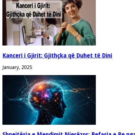
Kanceri i Gjirit: Gjithçka që Duhet të Dini
January, 2025
Shpejtësia e Mendimit Njerëzor: Befasia e Re ng