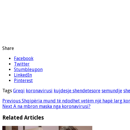
Share
Facebook
Twitter
Stumbleupon
LinkedIn
Pinterest
Tags
Greqi
koronavirusi
kujdesje shendetesore
semundje
sh
Previous
Shqipëria mund të ndodhet vetëm një hapë larg kor
Next
A na mbron maska nga koronavirusi?
Related Articles