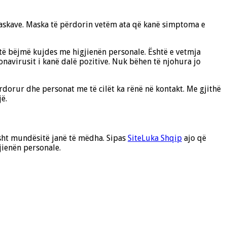
maskave. Maska të përdorin vetëm ata që kanë simptoma e
të bëjmë kujdes me higjienën personale. Është e vetmja
onavirusit i kanë dalë pozitive. Nuk bëhen të njohura jo
rdorur dhe personat me të cilët ka rënë në kontakt. Me gjithë
ë.
isht mundësitë janë të mëdha. Sipas
SiteLuka Shqip
ajo që
jienën personale.