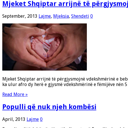
Mjeket Shqiptar arrijnë të përgjysm
September, 2013
Lajme
,
Mjeksia
,
Shendeti
0
Mjeket Shqiptar arrijnë të përgjysmojnë vdekshmërinë e bebe
ka ulur afro dy herë e gjysmë vdekshmërinë e fëmijëve nën 5
Read More »
Populli që nuk njeh kombësi
April, 2013
Lajme
0