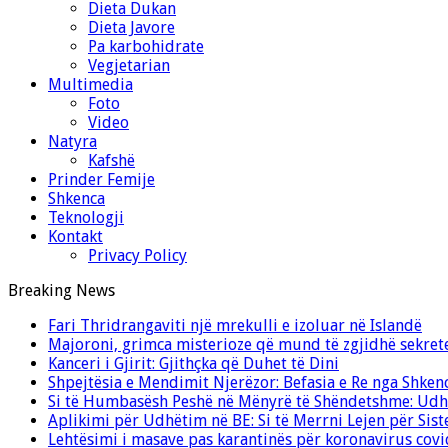
Dieta Dukan
Dieta Javore
Pa karbohidrate
Vegjetarian
Multimedia
Foto
Video
Natyra
Kafshë
Prinder Femije
Shkenca
Teknologji
Kontakt
Privacy Policy
Breaking News
Fari Thridrangaviti një mrekulli e izoluar në Islandë
Majoroni, grimca misterioze që mund të zgjidhë sekret
Kanceri i Gjirit: Gjithçka që Duhet të Dini
Shpejtësia e Mendimit Njerëzor: Befasia e Re nga Shken
Si të Humbasësh Peshë në Mënyrë të Shëndetshme: Udhë
Aplikimi për Udhëtim në BE: Si të Merrni Lejen për Sis
Lehtësimi i masave pas karantinës për koronavirus cov