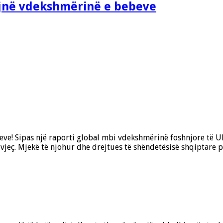
ojnë vdekshmërinë e bebeve
ve! Sipas një raporti global mbi vdekshmërinë foshnjore të U
 vjeç. Mjekë të njohur dhe drejtues të shëndetësisë shqiptar