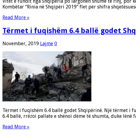
Vitet e fundit nga Shqipëria po largohen shumë të rinj, por k
Kombëtar “Rinia në Shqipëri 2019” flet për shifra shqetësuese
Read More »
Tërmet i fuqishëm 6.4 ballë godet Shq
November, 2019
Lajme
0
Tërmet i fuqishëm 6.4 ballë godet Shqipërinë. Një tërmet i 
6.4 ballë, rrëzoi pallate e shënoi dëme të shumta, duke lënë
Read More »