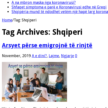
A na mbron maska nga koronavirusi?
Shfaqet simptoma e parë e Koronavirusi edhe në Greqi
Shqipëria mund të ndodhet vetëm një hapë larg korona
Home
/
Tag:
Shqiperi
Tag Archives:
Shqiperi
Arsyet përse emigrojnë të rinjtë
November, 2019
A e dini?
,
Lajme
,
Ngjarje
0