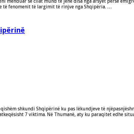
eni menduar se cilat mund të jenë disa nga arsyet përse emigroj
 të fenomenit të largimit të rinjve nga Shqipëria. …
ipërinë
fuqishëm shkundi Shqipërinë ku pas lëkundjeve të njëpasnjëshm
 fatkeqësisht 7 viktima. Në Thumanë, aty ku paraqitet edhe sit