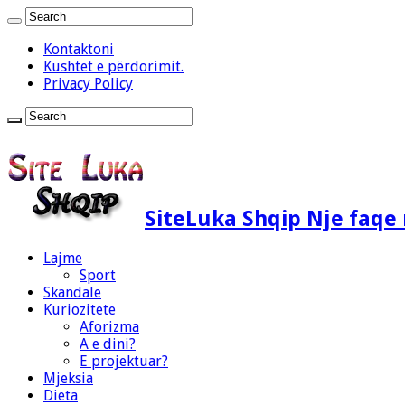
Kontaktoni
Kushtet e përdorimit.
Privacy Policy
SiteLuka Shqip Nje faq
Lajme
Sport
Skandale
Kuriozitete
Aforizma
A e dini?
E projektuar?
Mjeksia
Dieta