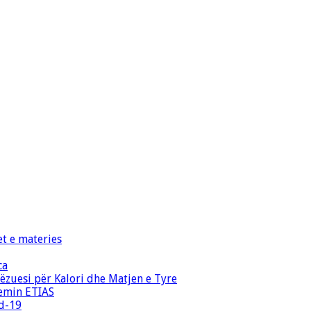
et e materies
ca
zuesi për Kalori dhe Matjen e Tyre
temin ETIAS
id-19