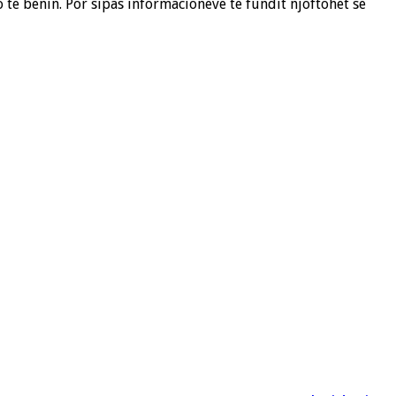
 të bënin. Por sipas informacioneve të fundit njoftohet se