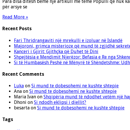
Para disa ditësh bëmë një artikull me temë Populli që nuk ka 
për arsye se
Read More »
Recent Posts
Fari Thridrangaviti një mrekulli e izoluar në Islandë
Majoroni, grimca misterioze që mund të zgjidhë sekret
Kanceri i Gjirit: Gjithçka që Duhet të Dini
Shpejtësia e Mendimit Njerëzor: Befasia e Re nga Shken
Si të Humbasësh Peshë në Mënyrë të Shëndetshme: Udhë
Recent Comments
Luka
on
Si mund te dobesohemi ne kushte shtepie
Ana
on
Si mund te dobesohemi ne kushte shtepie
Maria Ivan
on
Shqipëria mund të ndodhet vetëm një hap
Dhoni
on
Si ndodh eklipsi i diellit?
besarta
on
Si mund te dobesohemi ne kushte shtepie
Tags