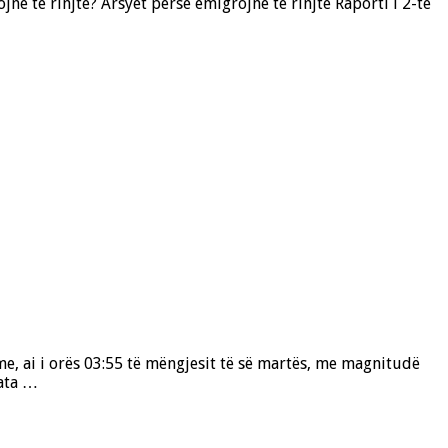
në të rinjtë? Arsyet përse emigrojnë të rinjtë Raporti i 2-të
e, ai i orës 03:55 të mëngjesit të së martës, me magnitudë
uata …