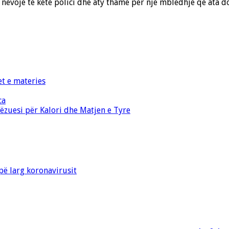
nevojë të ketë polici dhe aty thamë për një mbledhje që ata do
et e materies
ca
zuesi për Kalori dhe Matjen e Tyre
ë larg koronavirusit