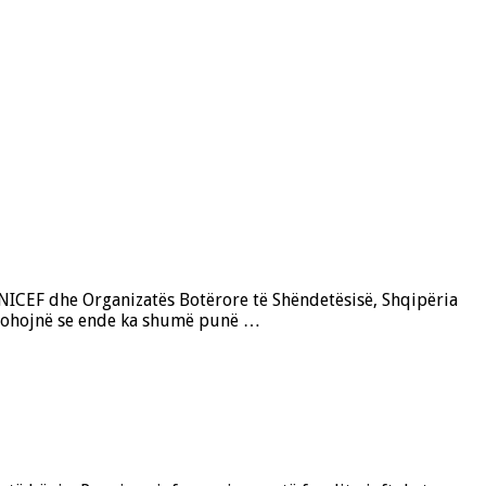
NICEF dhe Organizatës Botërore të Shëndetësisë, Shqipëria
e pohojnë se ende ka shumë punë …