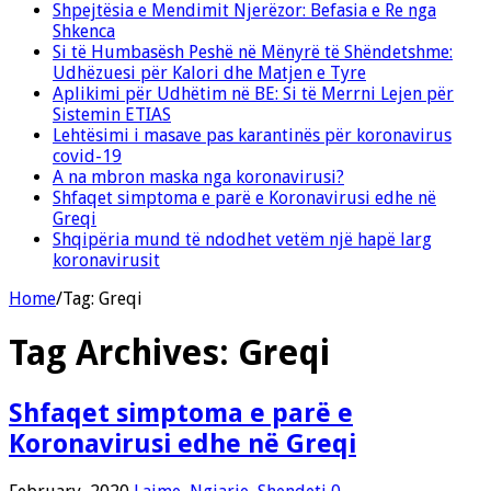
Shpejtësia e Mendimit Njerëzor: Befasia e Re nga
Shkenca
Si të Humbasësh Peshë në Mënyrë të Shëndetshme:
Udhëzuesi për Kalori dhe Matjen e Tyre
Aplikimi për Udhëtim në BE: Si të Merrni Lejen për
Sistemin ETIAS
Lehtësimi i masave pas karantinës për koronavirus
covid-19
A na mbron maska nga koronavirusi?
Shfaqet simptoma e parë e Koronavirusi edhe në
Greqi
Shqipëria mund të ndodhet vetëm një hapë larg
koronavirusit
Home
/
Tag:
Greqi
Tag Archives:
Greqi
Shfaqet simptoma e parë e
Koronavirusi edhe në Greqi