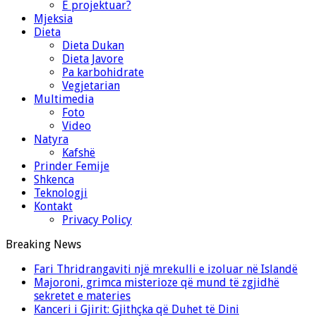
E projektuar?
Mjeksia
Dieta
Dieta Dukan
Dieta Javore
Pa karbohidrate
Vegjetarian
Multimedia
Foto
Video
Natyra
Kafshë
Prinder Femije
Shkenca
Teknologji
Kontakt
Privacy Policy
Breaking News
Fari Thridrangaviti një mrekulli e izoluar në Islandë
Majoroni, grimca misterioze që mund të zgjidhë
sekretet e materies
Kanceri i Gjirit: Gjithçka që Duhet të Dini