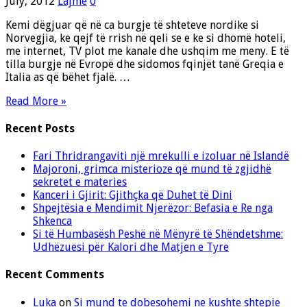
July, 2012
Lajme
0
Kemi dëgjuar që në ca burgje të shteteve nordike si
Norvegjia, ke qejf të rrish në qeli se e ke si dhomë hoteli,
me internet, TV plot me kanale dhe ushqim me meny. E të
tilla burgje në Evropë dhe sidomos fqinjët tanë Greqia e
Italia as që bëhet fjalë. …
Read More »
Recent Posts
Fari Thridrangaviti një mrekulli e izoluar në Islandë
Majoroni, grimca misterioze që mund të zgjidhë
sekretet e materies
Kanceri i Gjirit: Gjithçka që Duhet të Dini
Shpejtësia e Mendimit Njerëzor: Befasia e Re nga
Shkenca
Si të Humbasësh Peshë në Mënyrë të Shëndetshme:
Udhëzuesi për Kalori dhe Matjen e Tyre
Recent Comments
Luka
on
Si mund te dobesohemi ne kushte shtepie