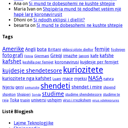
Ana
on
Si mund te dobesohemi ne kushte shtepie
Maria Ivan
on
Shqipëria mund të ndodhet vetëm një
hapë larg koronavirusit
Dhoni
on
Si ndodh eklipsi i diellit?
besarta
on
Si mund te dobesohemi ne kushte shtepie
Tags
Amerike
femije
Angli
bota
Britani
eklipsi plote diellor
foshnjen
fotografi
Greqi
kafshe
imazhe
kafe
Gjermani
Japoni
Fëmija
kafshet
koronavirusi
kujdesje per femijet
keshilla per femijet
kuriozitete
kujdesje shendetesore
NASA
kuriozitete nga kafshet
mace
mjeksi
Luani
natyra
shendeti
shendet i mire
Njeriu
qeni
shpend
semundje
studime
shpëton
Shqiperi
studime shendetesore
studime te
Sonda
Toka
universi
ushqim
reja
trupin
virus i rrezikshem
virus vdekjeprures
Listë Blogjesh
Lajme Teknologjike