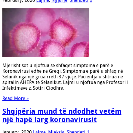
February, 2020
Lajme
,
Ngjarje
,
Shendeti
0
Mjerisht sot u njoftua se shfaqet simptoma e parë e
Koronavirusi edhe në Greqi. Simptoma e parë u shfaq në
Selanik nga një grua rreth 37 vjeçe. Pacientja u shtrua në
spitalin AHEPA të Selanikut. Lajmi u njoftua nga Profesori i
Infektimeve z. Sotiri Ciodhra.
Read More »
Shqipëria mund të ndodhet vetëm
një hapë larg koronavirusit
January, 2020
Lajme
,
Mjeksia
,
Shendeti
1