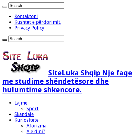
Kontaktoni
Kushtet e përdorimit.
Privacy Policy
SiteLuka Shqip Nje faqe
me studime shëndetësore dhe
hulumtime shkencore.
Lajme
Sport
Skandale
Kuriozitete
Aforizma
A e dini?