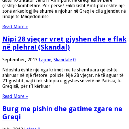
data 10 Shtator vendi i Amfipolit ne Greqi është bërë
çështje kombëtare. Por përse? Faktikisht Amfipoli është një
zonë arkeologjike shumë e njohur në Greqi e cila gjendet në
lindje të Maqedoninsë.
Read More »
Nipi 28 vjeçar vret gjyshen dhe e flak
në plehra! (Skandal)
September, 2013
Lajme
,
Skandale
0
Ndoshta është një nga krimet më të shëmtuara që është
shkruar në një fletore policie. Një 28 vjeçar, në të aguar të
21 gushtit, vajti tek shtëpia e gjyshes së vetë në Patisia, të
Greqisë, për t’i kërkuar
Read More »
Burg me pishin dhe gatime zgare ne
Greqi