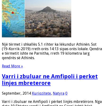
Një tërmet i shkallës 5.1 rihter ka lëkundur Athinën. Sot
(19-Korrik-2019) rreth orës 14:13 sipas orës lokale. Qendra
e tërmetit ishte ne Parnitha, rreth 19 kilometra larg
qendrës së Athinës.
Read More »
Varri i zbuluar ne Amfipoli i perket
linjes mbreterore
September, 2014
Kuriozitete
,
Natyra
0
Varri i zbuluar ne Amfipoli i përket linjës mbretërore. Nga