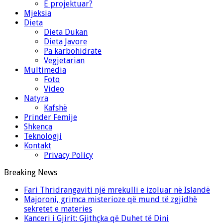
E projektuar?
Mjeksia
Dieta
Dieta Dukan
Dieta Javore
Pa karbohidrate
Vegjetarian
Multimedia
Foto
Video
Natyra
Kafshë
Prinder Femije
Shkenca
Teknologji
Kontakt
Privacy Policy
Breaking News
Fari Thridrangaviti një mrekulli e izoluar në Islandë
Majoroni, grimca misterioze që mund të zgjidhë
sekretet e materies
Kanceri i Gjirit: Gjithçka që Duhet të Dini