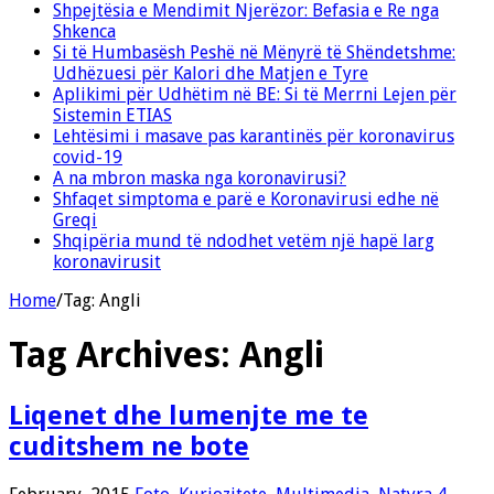
Shpejtësia e Mendimit Njerëzor: Befasia e Re nga
Shkenca
Si të Humbasësh Peshë në Mënyrë të Shëndetshme:
Udhëzuesi për Kalori dhe Matjen e Tyre
Aplikimi për Udhëtim në BE: Si të Merrni Lejen për
Sistemin ETIAS
Lehtësimi i masave pas karantinës për koronavirus
covid-19
A na mbron maska nga koronavirusi?
Shfaqet simptoma e parë e Koronavirusi edhe në
Greqi
Shqipëria mund të ndodhet vetëm një hapë larg
koronavirusit
Home
/
Tag:
Angli
Tag Archives:
Angli
Liqenet dhe lumenjte me te
cuditshem ne bote