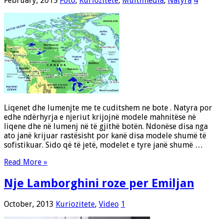
February, 2015
Foto
,
Kuriozitete
,
Multimedia
,
Natyra
4
Liqenet dhe lumenjte me te cuditshem ne bote . Natyra por
edhe ndërhyrja e njeriut krijojnë modele mahnitëse në
liqene dhe në lumenj në të gjithë botën. Ndonëse disa nga
ato janë krijuar rastësisht por kanë disa modele shumë të
sofistikuar. Sido që të jetë, modelet e tyre janë shumë …
Read More »
Nje Lamborghini roze per Emiljan
October, 2013
Kuriozitete
,
Video
1