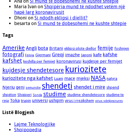
Ana
on
Si mund te dobesohemi ne kushte shtepie
Maria Ivan
on
Shqipëria mund të ndodhet vetëm një
hapë larg koronavirusit
Dhoni
on
Si ndodh eklipsi i diellit?
besarta
on
Si mund te dobesohemi ne kushte shtepie
Tags
Amerike
femije
Angli
bota
Britani
eklipsi plote diellor
foshnjen
fotografi
Greqi
kafshe
imazhe
kafe
Gjermani
Japoni
Fëmija
kafshet
koronavirusi
kujdesje per femijet
keshilla per femijet
kuriozitete
kujdesje shendetesore
NASA
kuriozitete nga kafshet
mace
mjeksi
Luani
natyra
shendeti
shendet i mire
Njeriu
qeni
shpend
semundje
studime
shpëton
Shqiperi
studime shendetesore
studime te
Sonda
Toka
universi
ushqim
reja
trupin
virus i rrezikshem
virus vdekjeprures
Listë Blogjesh
Lajme Teknologjike
Shqipopedia