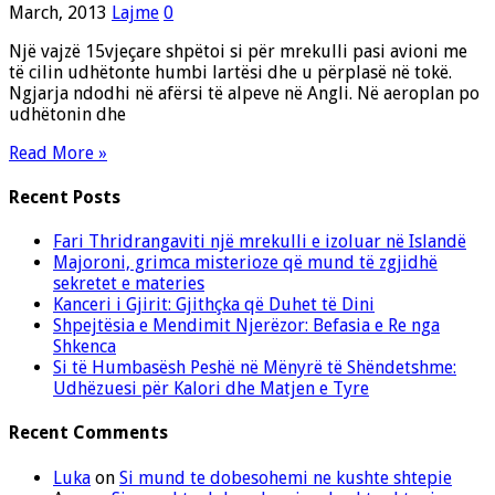
March, 2013
Lajme
0
Një vajzë 15vjeçare shpëtoi si për mrekulli pasi avioni me
të cilin udhëtonte humbi lartësi dhe u përplasë në tokë.
Ngjarja ndodhi në afërsi të alpeve në Angli. Në aeroplan po
udhëtonin dhe
Read More »
Recent Posts
Fari Thridrangaviti një mrekulli e izoluar në Islandë
Majoroni, grimca misterioze që mund të zgjidhë
sekretet e materies
Kanceri i Gjirit: Gjithçka që Duhet të Dini
Shpejtësia e Mendimit Njerëzor: Befasia e Re nga
Shkenca
Si të Humbasësh Peshë në Mënyrë të Shëndetshme:
Udhëzuesi për Kalori dhe Matjen e Tyre
Recent Comments
Luka
on
Si mund te dobesohemi ne kushte shtepie