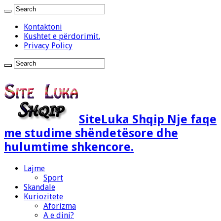
Kontaktoni
Kushtet e përdorimit.
Privacy Policy
SiteLuka Shqip Nje faqe
me studime shëndetësore dhe
hulumtime shkencore.
Lajme
Sport
Skandale
Kuriozitete
Aforizma
A e dini?