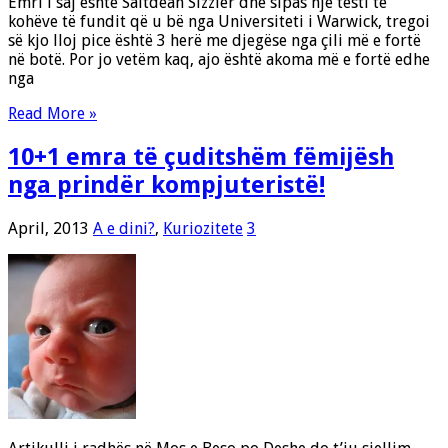
Emri i saj është Saltdean Sizzler dhe sipas një testi të
kohëve të fundit që u bë nga Universiteti i Warwick, tregoi
së kjo lloj pice është 3 herë me djegëse nga çili më e fortë
në botë. Por jo vetëm kaq, ajo është akoma më e fortë edhe
nga
Read More »
10+1 emra të çuditshëm fëmijësh
nga prindër kompjuteristë!
April, 2013
A e dini?
,
Kuriozitete
3