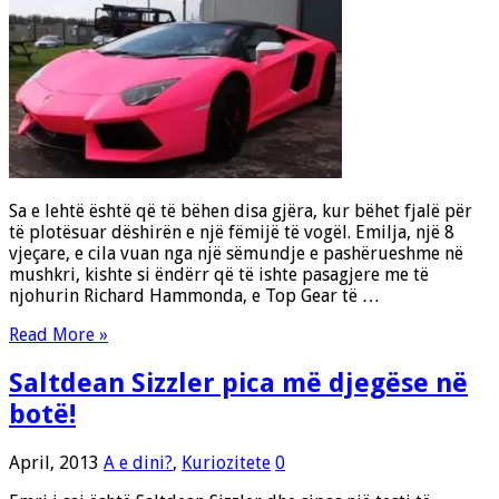
Sa e lehtë është që të bëhen disa gjëra, kur bëhet fjalë për
të plotësuar dëshirën e një fëmijë të vogël. Emilja, një 8
vjeçare, e cila vuan nga një sëmundje e pashërueshme në
mushkri, kishte si ëndërr që të ishte pasagjere me të
njohurin Richard Hammonda, e Top Gear të …
Read More »
Saltdean Sizzler pica më djegëse në
botë!
April, 2013
A e dini?
,
Kuriozitete
0