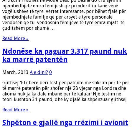
Artikulli i radhës në Mos e Beso po Deshe do t’iu sjellim
njëmbëdhjetë emra fëmijësh që prindërit iu kanë vënë
vogëlushëve të tyre. Vërtet interesante, por bëhet fjalë për
njëmbëdhjetë familje që për arsyet e tyre personale
vendosën që tu vendosnin fëmijëve të tyre emra mjaft të
çuditshëm por shumë …
Read More »
Ndonëse ka paguar 3.317 paund nuk
ka marrë patentën
March, 2013
A e dini?
0
Gjithsej 107 herë bëri test për patentë me shkrim për të për
të marrë patentën për shofer një 28 vjeçar nga Londra dhe
akoma nuk ja ka dalë mbanë për të kaluar! Një testim ne
teori kushton 31 paund, dhe ky djalë ka shpenzuar gjithsej
Read More »
Shpëton e gjallë nga rrëzimi i avionit