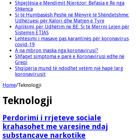
Shpejtësia e Mendimit Njerëzor: Befasia e Re nga
Shkenca
Si të Humbasësh Peshë në Mënyrë të Shëndetshme:
Udhëzuesi për Kalori dhe Matjen e Tyre
Aplikimi për Udhëtim në BE: Si të Merrni Lejen për
Sistemin ETIAS
Lehtësimi i masave pas karantinës për koronavirus
covid-19
A na mbron maska nga koronavirusi?
Shfaqet simptoma e parë e Koronavirusi edhe në
Greqi
Shqipëria mund të ndodhet vetëm një hapë larg
koronavirusit
Home
/
Teknologji
Teknologji
Perdorimi i rrjeteve sociale
krahasohet me varesine ndaj
substancave narkotike