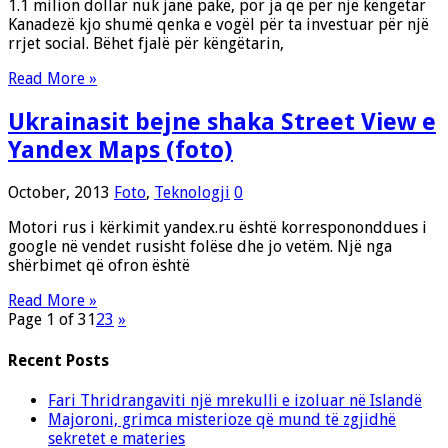
1.1 milion dollar nuk janë pakë, por ja që për një këngëtar
Kanadezë kjo shumë qenka e vogël për ta investuar për një
rrjet social. Bëhet fjalë për këngëtarin,
Read More »
Ukrainasit bejne shaka Street View e
Yandex Maps (foto)
October, 2013
Foto
,
Teknologji
0
Motori rus i kërkimit yandex.ru është korrespononddues i
google në vendet rusisht folëse dhe jo vetëm. Një nga
shërbimet që ofron është
Read More »
Page 1 of 3
1
2
3
»
Recent Posts
Fari Thridrangaviti një mrekulli e izoluar në Islandë
Majoroni, grimca misterioze që mund të zgjidhë
sekretet e materies