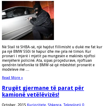
Në Stail të SHBA-së, një hajdut fillimisht u dukë me fat kur
pa një BMW 550i të hapur dhe me çela në timon. Kur
pronari i mjerë i mjetit pa mungesën e makinës njoftoi
menjëherë policinë. Ata, sipas proçedurave, njoftuan
qendrën telefonike të BMW-së që mbështet pronarët e
modeleve me …
Read More »
Rrugët gjermane të parat për
kamionë vetëlëvizës!
October, 2015
Kuriozitete
,
Shkenca
,
Teknologji
0