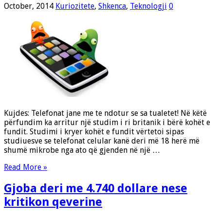
October, 2014
Kuriozitete
,
Shkenca
,
Teknologji
0
Kujdes: Telefonat jane me te ndotur se sa tualetet! Në këtë
përfundim ka arritur një studim i ri britanik i bërë kohët e
fundit. Studimi i kryer kohët e fundit vërtetoi sipas
studiuesve se telefonat celular kanë deri më 18 herë më
shumë mikrobe nga ato që gjenden në një …
Read More »
Gjoba deri me 4.740 dollare nese
kritikon qeverine