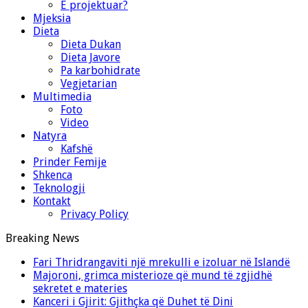
E projektuar?
Mjeksia
Dieta
Dieta Dukan
Dieta Javore
Pa karbohidrate
Vegjetarian
Multimedia
Foto
Video
Natyra
Kafshë
Prinder Femije
Shkenca
Teknologji
Kontakt
Privacy Policy
Breaking News
Fari Thridrangaviti një mrekulli e izoluar në Islandë
Majoroni, grimca misterioze që mund të zgjidhë
sekretet e materies
Kanceri i Gjirit: Gjithçka që Duhet të Dini