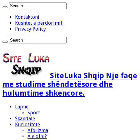
Kontaktoni
Kushtet e përdorimit.
Privacy Policy
SiteLuka Shqip Nje faqe
me studime shëndetësore dhe
hulumtime shkencore.
Lajme
Sport
Skandale
Kuriozitete
Aforizma
A e dini?