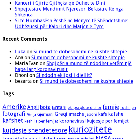
Kanceri i Gjirit: Gjithçka që Duhet të Dini
Shpejtësia e Mendimit Njerëzor: Befasia e Re nga
Shkenca
Si të Humbasësh Peshë në Mënyrë të Shëndetshme:
Udhëzuesi për Kalori dhe Matjen e Tyre
Recent Comments
Luka
on
Si mund te dobesohemi ne kushte shtepie
Ana
on
Si mund te dobesohemi ne kushte shtepie
Maria Ivan
on
Shqipëria mund të ndodhet vetëm një
hapë larg koronavirusit
Dhoni
on
Si ndodh eklipsi i diellit?
besarta
on
Si mund te dobesohemi ne kushte shtepie
Tags
Amerike
femije
Angli
bota
Britani
eklipsi plote diellor
foshnjen
fotografi
Greqi
kafshe
imazhe
kafe
Gjermani
Japoni
Fëmija
kafshet
koronavirusi
kujdesje per femijet
keshilla per femijet
kuriozitete
kujdesje shendetesore
NASA
kuriozitete nga kafshet