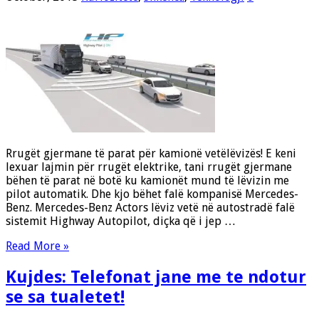
Rrugët gjermane të parat për kamionë vetëlëvizës! E keni
lexuar lajmin për rrugët elektrike, tani rrugët gjermane
bëhen të parat në botë ku kamionët mund të lëvizin me
pilot automatik. Dhe kjo bëhet falë kompanisë Mercedes-
Benz. Mercedes-Benz Actors lëviz vetë në autostradë falë
sistemit Highway Autopilot, diçka që i jep …
Read More »
Kujdes: Telefonat jane me te ndotur
se sa tualetet!