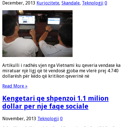
December, 2013
Kuriozitete
,
Skandale
,
Teknologji
0
Artikulli i radhës vjen nga Vietnami ku qeveria vendase ka
miratuar një ligj që të vendosë gjoba me vlerë prej 4.740
dollarësh për këdo që kritikon qeverinë në
Read More »
Kengetari qe shpenzoi 1.1 milion
dollar per nje faqe sociale
November, 2013
Teknologji
0