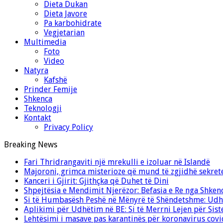
Dieta Dukan
Dieta Javore
Pa karbohidrate
Vegjetarian
Multimedia
Foto
Video
Natyra
Kafshë
Prinder Femije
Shkenca
Teknologji
Kontakt
Privacy Policy
Breaking News
Fari Thridrangaviti një mrekulli e izoluar në Islandë
Majoroni, grimca misterioze që mund të zgjidhë sekret
Kanceri i Gjirit: Gjithçka që Duhet të Dini
Shpejtësia e Mendimit Njerëzor: Befasia e Re nga Shken
Si të Humbasësh Peshë në Mënyrë të Shëndetshme: Udhë
Aplikimi për Udhëtim në BE: Si të Merrni Lejen për Sis
Lehtësimi i masave pas karantinës për koronavirus cov