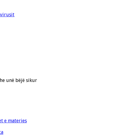
virusit
he unë bëjë sikur
et e materies
ca