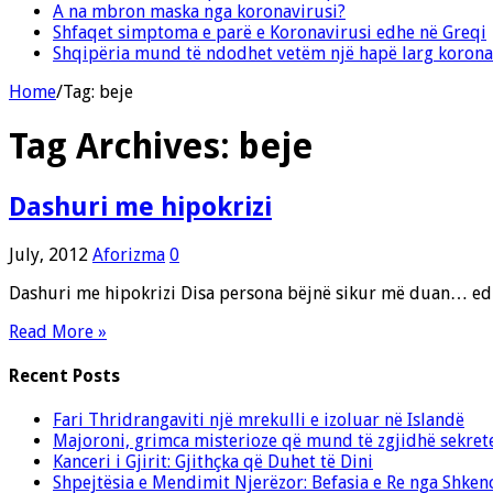
A na mbron maska nga koronavirusi?
Shfaqet simptoma e parë e Koronavirusi edhe në Greqi
Shqipëria mund të ndodhet vetëm një hapë larg korona
Home
/
Tag:
beje
Tag Archives:
beje
Dashuri me hipokrizi
July, 2012
Aforizma
0
Dashuri me hipokrizi Disa persona bëjnë sikur më duan… ed
Read More »
Recent Posts
Fari Thridrangaviti një mrekulli e izoluar në Islandë
Majoroni, grimca misterioze që mund të zgjidhë sekret
Kanceri i Gjirit: Gjithçka që Duhet të Dini
Shpejtësia e Mendimit Njerëzor: Befasia e Re nga Shken