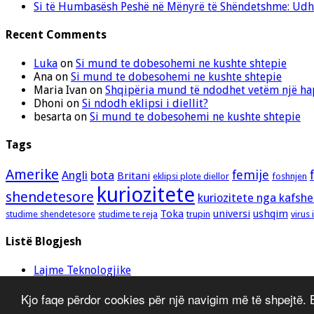
Si të Humbasësh Peshë në Mënyrë të Shëndetshme: Udhë
Recent Comments
Luka
on
Si mund te dobesohemi ne kushte shtepie
Ana
on
Si mund te dobesohemi ne kushte shtepie
Maria Ivan
on
Shqipëria mund të ndodhet vetëm një hap
Dhoni
on
Si ndodh eklipsi i diellit?
besarta
on
Si mund te dobesohemi ne kushte shtepie
Tags
Amerike
femije
Angli
bota
Britani
eklipsi plote diellor
foshnjen
kuriozitete
shendetesore
kuriozitete nga kafshe
Toka
universi
ushqim
studime shendetesore
studime te reja
trupin
virus 
Listë Blogjesh
Lajme Teknologjike
Shqipopedia
Kjo faqe përdor cookies për një navigim më të shpejtë.
© Copyright 2014 - 2026 SiteLuka Shqip, All Rights Reserved