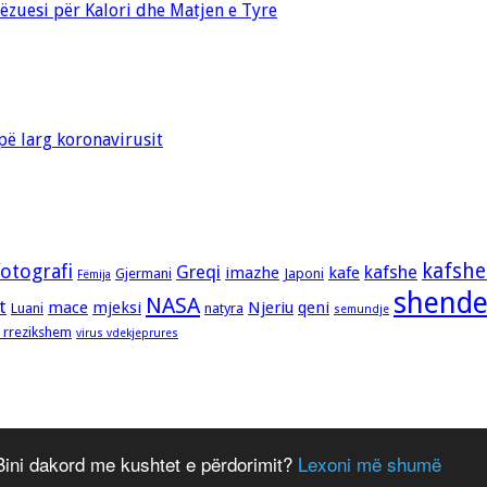
zuesi për Kalori dhe Matjen e Tyre
ë larg koronavirusit
kafshe
fotografi
Greqi
kafshe
imazhe
kafe
Gjermani
Japoni
Fëmija
shende
NASA
t
mace
mjeksi
Njeriu
qeni
Luani
natyra
semundje
i rrezikshem
virus vdekjeprures
 Bini dakord me kushtet e përdorimit?
Lexoni më shumë