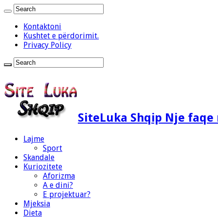
Kontaktoni
Kushtet e përdorimit.
Privacy Policy
SiteLuka Shqip Nje faq
Lajme
Sport
Skandale
Kuriozitete
Aforizma
A e dini?
E projektuar?
Mjeksia
Dieta