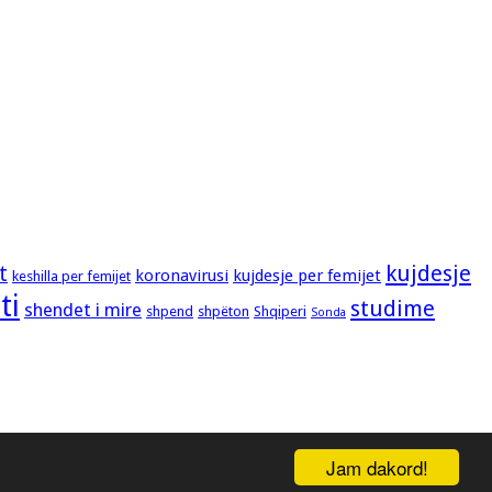
kujdesje
t
koronavirusi
kujdesje per femijet
keshilla per femijet
ti
studime
shendet i mire
shpend
shpëton
Shqiperi
Sonda
Jam dakord!