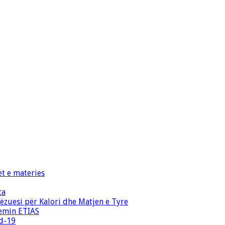
et e materies
ca
zuesi për Kalori dhe Matjen e Tyre
temin ETIAS
id-19