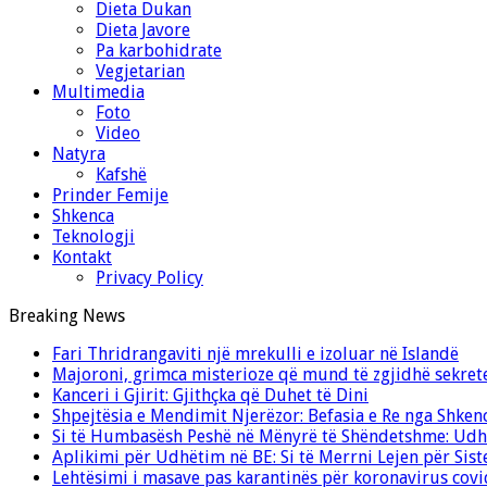
Dieta Dukan
Dieta Javore
Pa karbohidrate
Vegjetarian
Multimedia
Foto
Video
Natyra
Kafshë
Prinder Femije
Shkenca
Teknologji
Kontakt
Privacy Policy
Breaking News
Fari Thridrangaviti një mrekulli e izoluar në Islandë
Majoroni, grimca misterioze që mund të zgjidhë sekret
Kanceri i Gjirit: Gjithçka që Duhet të Dini
Shpejtësia e Mendimit Njerëzor: Befasia e Re nga Shken
Si të Humbasësh Peshë në Mënyrë të Shëndetshme: Udhë
Aplikimi për Udhëtim në BE: Si të Merrni Lejen për Sis
Lehtësimi i masave pas karantinës për koronavirus cov