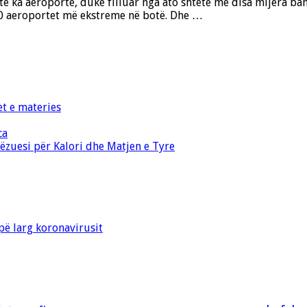
ka aeroporte, duke filluar nga ato shtete me disa mijëra bano
10 aeroportet më ekstreme në botë. Dhe …
et e materies
ca
zuesi për Kalori dhe Matjen e Tyre
ë larg koronavirusit