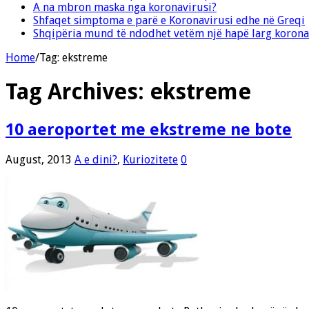
A na mbron maska nga koronavirusi?
Shfaqet simptoma e parë e Koronavirusi edhe në Greqi
Shqipëria mund të ndodhet vetëm një hapë larg korona
Home
/
Tag:
ekstreme
Tag Archives:
ekstreme
10 aeroportet me ekstreme ne bote
August, 2013
A e dini?
,
Kuriozitete
0