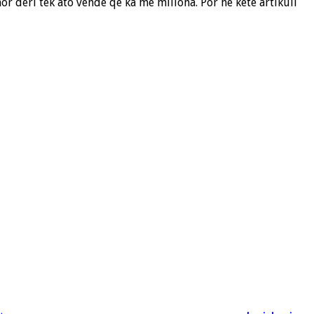
r deri tek ato vende që ka me miliona. Por në këtë artikull