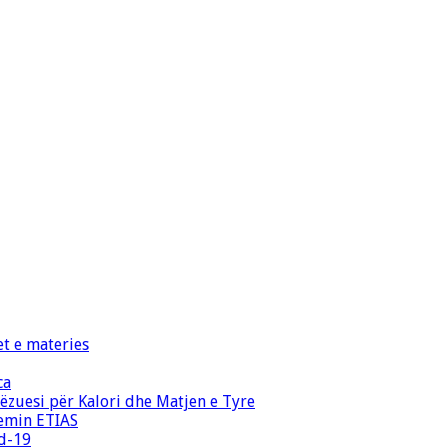
et e materies
ca
zuesi për Kalori dhe Matjen e Tyre
temin ETIAS
id-19