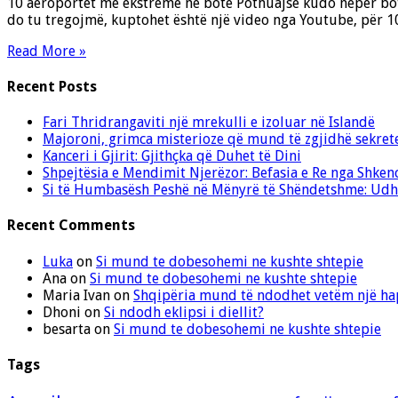
10 aeroportet me ekstreme ne bote Pothuajse kudo nëpër botë 
do tu tregojmë, kuptohet është një video nga Youtube, për 
Read More »
Recent Posts
Fari Thridrangaviti një mrekulli e izoluar në Islandë
Majoroni, grimca misterioze që mund të zgjidhë sekret
Kanceri i Gjirit: Gjithçka që Duhet të Dini
Shpejtësia e Mendimit Njerëzor: Befasia e Re nga Shken
Si të Humbasësh Peshë në Mënyrë të Shëndetshme: Udhë
Recent Comments
Luka
on
Si mund te dobesohemi ne kushte shtepie
Ana
on
Si mund te dobesohemi ne kushte shtepie
Maria Ivan
on
Shqipëria mund të ndodhet vetëm një hap
Dhoni
on
Si ndodh eklipsi i diellit?
besarta
on
Si mund te dobesohemi ne kushte shtepie
Tags