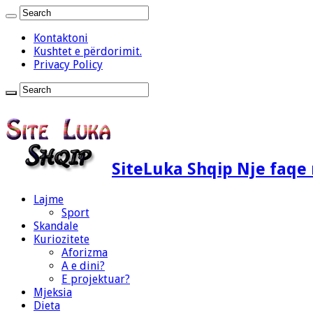
Kontaktoni
Kushtet e përdorimit.
Privacy Policy
SiteLuka Shqip Nje faq
Lajme
Sport
Skandale
Kuriozitete
Aforizma
A e dini?
E projektuar?
Mjeksia
Dieta