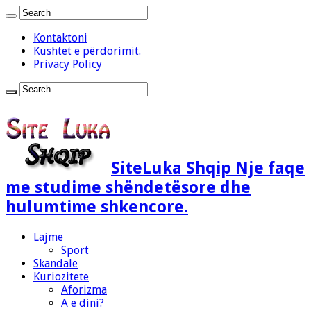
Kontaktoni
Kushtet e përdorimit.
Privacy Policy
SiteLuka Shqip Nje faqe
me studime shëndetësore dhe
hulumtime shkencore.
Lajme
Sport
Skandale
Kuriozitete
Aforizma
A e dini?