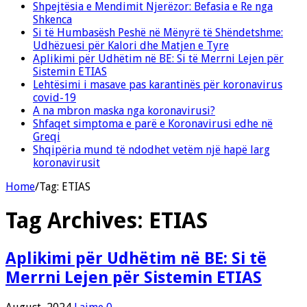
Shpejtësia e Mendimit Njerëzor: Befasia e Re nga
Shkenca
Si të Humbasësh Peshë në Mënyrë të Shëndetshme:
Udhëzuesi për Kalori dhe Matjen e Tyre
Aplikimi për Udhëtim në BE: Si të Merrni Lejen për
Sistemin ETIAS
Lehtësimi i masave pas karantinës për koronavirus
covid-19
A na mbron maska nga koronavirusi?
Shfaqet simptoma e parë e Koronavirusi edhe në
Greqi
Shqipëria mund të ndodhet vetëm një hapë larg
koronavirusit
Home
/
Tag:
ETIAS
Tag Archives:
ETIAS
Aplikimi për Udhëtim në BE: Si të
Merrni Lejen për Sistemin ETIAS