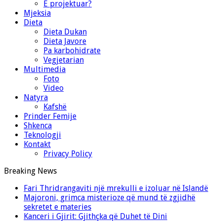
E projektuar?
Mjeksia
Dieta
Dieta Dukan
Dieta Javore
Pa karbohidrate
Vegjetarian
Multimedia
Foto
Video
Natyra
Kafshë
Prinder Femije
Shkenca
Teknologji
Kontakt
Privacy Policy
Breaking News
Fari Thridrangaviti një mrekulli e izoluar në Islandë
Majoroni, grimca misterioze që mund të zgjidhë
sekretet e materies
Kanceri i Gjirit: Gjithçka që Duhet të Dini