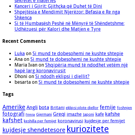
sekretet e materies
Kanceri i Gjirit: Gjithçka që Duhet të Dini
Shpejtësia e Mendimit Njerëzor: Befasia e Re nga
Shkenca
Si të Humbasësh Peshë në Mënyrë të Shëndetshme:
Udhëzuesi për Kalori dhe Matjen e Tyre
Recent Comments
Luka
on
Si mund te dobesohemi ne kushte shtepie
Ana
on
Si mund te dobesohemi ne kushte shtepie
Maria Ivan
on
Shqipëria mund të ndodhet vetëm një
hapë larg koronavirusit
Dhoni
on
Si ndodh eklipsi i diellit?
besarta
on
Si mund te dobesohemi ne kushte shtepie
Tags
Amerike
femije
Angli
bota
Britani
eklipsi plote diellor
foshnjen
fotografi
Greqi
kafshe
imazhe
kafe
Gjermani
Japoni
Fëmija
kafshet
koronavirusi
kujdesje per femijet
keshilla per femijet
kuriozitete
kujdesje shendetesore