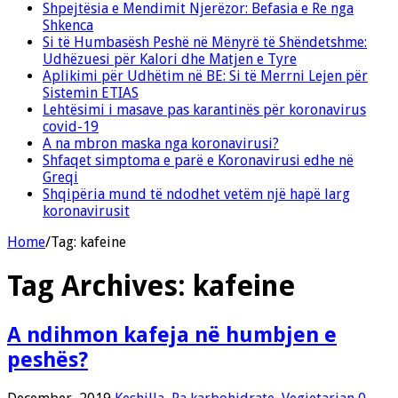
Shpejtësia e Mendimit Njerëzor: Befasia e Re nga
Shkenca
Si të Humbasësh Peshë në Mënyrë të Shëndetshme:
Udhëzuesi për Kalori dhe Matjen e Tyre
Aplikimi për Udhëtim në BE: Si të Merrni Lejen për
Sistemin ETIAS
Lehtësimi i masave pas karantinës për koronavirus
covid-19
A na mbron maska nga koronavirusi?
Shfaqet simptoma e parë e Koronavirusi edhe në
Greqi
Shqipëria mund të ndodhet vetëm një hapë larg
koronavirusit
Home
/
Tag:
kafeine
Tag Archives:
kafeine
A ndihmon kafeja në humbjen e
peshës?