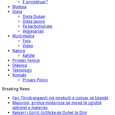
E projektuar?
Mjeksia
Dieta
Dieta Dukan
Dieta Javore
Pa karbohidrate
Vegjetarian
Multimedia
Foto
Video
Natyra
Kafshë
Prinder Femije
Shkenca
Teknologji
Kontakt
Privacy Policy
Breaking News
Fari Thridrangaviti një mrekulli e izoluar në Islandë
Majoroni, grimca misterioze që mund të zgjidhë
sekretet e materies
Kanceri i Gjirit: Gjithçka që Duhet të Dini