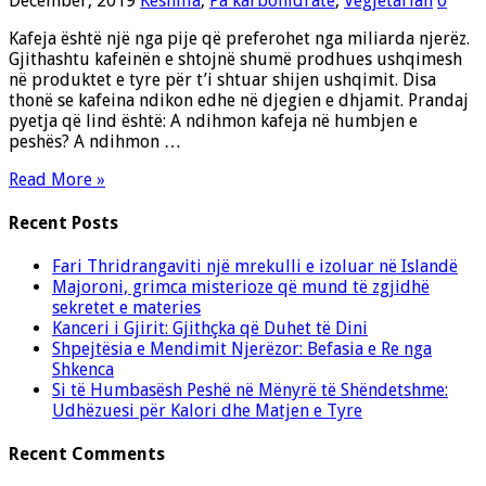
December, 2019
Keshilla
,
Pa karbohidrate
,
Vegjetarian
0
Kafeja është një nga pije që preferohet nga miliarda njerëz.
Gjithashtu kafeinën e shtojnë shumë prodhues ushqimesh
në produktet e tyre për t’i shtuar shijen ushqimit. Disa
thonë se kafeina ndikon edhe në djegien e dhjamit. Prandaj
pyetja që lind është: A ndihmon kafeja në humbjen e
peshës? A ndihmon …
Read More »
Recent Posts
Fari Thridrangaviti një mrekulli e izoluar në Islandë
Majoroni, grimca misterioze që mund të zgjidhë
sekretet e materies
Kanceri i Gjirit: Gjithçka që Duhet të Dini
Shpejtësia e Mendimit Njerëzor: Befasia e Re nga
Shkenca
Si të Humbasësh Peshë në Mënyrë të Shëndetshme:
Udhëzuesi për Kalori dhe Matjen e Tyre
Recent Comments