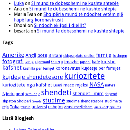
Luka
on
Si mund te dobesohemi ne kushte shtepie
Ana
on
Si mund te dobesohemi ne kushte shtepie
Maria Ivan
on
Shqipëria mund të ndodhet vetëm një
hapë larg koronavirusit
Dhoni
on
Si ndodh eklipsi i diellit?
besarta
on
Si mund te dobesohemi ne kushte shtepie
Tags
Amerike
femije
Angli
bota
Britani
eklipsi plote diellor
foshnjen
fotografi
Greqi
kafshe
imazhe
kafe
Gjermani
Japoni
Fëmija
kafshet
koronavirusi
kujdesje per femijet
keshilla per femijet
kuriozitete
kujdesje shendetesore
NASA
kuriozitete nga kafshet
mace
mjeksi
Luani
natyra
shendeti
shendet i mire
Njeriu
qeni
shpend
semundje
studime
shpëton
Shqiperi
studime shendetesore
studime te
Sonda
Toka
universi
ushqim
reja
trupin
virus i rrezikshem
virus vdekjeprures
Listë Blogjesh