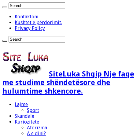
Kontaktoni
Kushtet e përdorimit.
Privacy Policy
SiteLuka Shqip Nje faqe
me studime shëndetësore dhe
hulumtime shkencore.
Lajme
Sport
Skandale
Kuriozitete
Aforizma
A e dini?