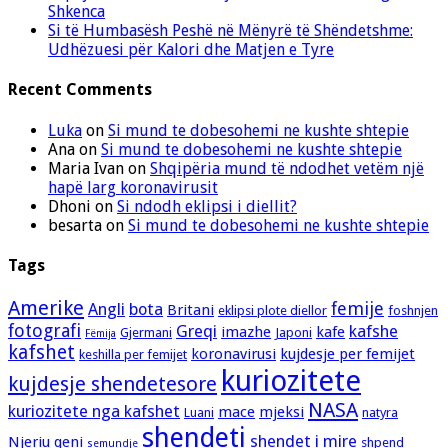
Shkenca
Si të Humbasësh Peshë në Mënyrë të Shëndetshme:
Udhëzuesi për Kalori dhe Matjen e Tyre
Recent Comments
Luka
on
Si mund te dobesohemi ne kushte shtepie
Ana
on
Si mund te dobesohemi ne kushte shtepie
Maria Ivan
on
Shqipëria mund të ndodhet vetëm një
hapë larg koronavirusit
Dhoni
on
Si ndodh eklipsi i diellit?
besarta
on
Si mund te dobesohemi ne kushte shtepie
Tags
Amerike
femije
Angli
bota
Britani
eklipsi plote diellor
foshnjen
fotografi
Greqi
kafshe
imazhe
kafe
Gjermani
Japoni
Fëmija
kafshet
koronavirusi
kujdesje per femijet
keshilla per femijet
kuriozitete
kujdesje shendetesore
NASA
kuriozitete nga kafshet
mace
mjeksi
Luani
natyra
shendeti
shendet i mire
Njeriu
qeni
shpend
semundje