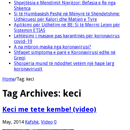
Shpejtësia e Mendimit Njerëzor: Befasia e Re nga
Shkenca
Si të Humbasësh Peshë në Mënyrë të Shëndetshme:
Udhëzuesi për Kalori dhe Matjen e Tyre
Aplikimi për Udhëtim në BE: Si të Merrni Lejen për
Sistemin ETIAS
Lehtësimi i masave pas karantinës për koronavirus
covid-19
A na mbron maska nga koronavirusi?
Shfaqet simptoma e parë e Koronavirusi edhe në
Greqi
Shqipëria mund të ndodhet vetëm një hapë larg
koronavirusit
Home
/
Tag:
keci
Tag Archives:
keci
Keci me tete kembe! (video)
May, 2014
Kafshë
,
Video
0