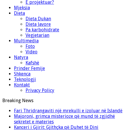
E projektuar?
Mjeksia
Dieta
Dieta Dukan
Dieta Javore
Pa karbohidrate
Vegjetarian
Multimedia
Foto
Video
Natyra
Kafshë
Prinder Femije
Shkenca
Teknologji
Kontakt
Privacy Policy
Breaking News
Fari Thridrangaviti një mrekulli e izoluar në Islandë
Majoroni, grimca misterioze që mund të zgjidhë
sekretet e materies
Kanceri i Gjirit: Gjithçka që Duhet të Dini