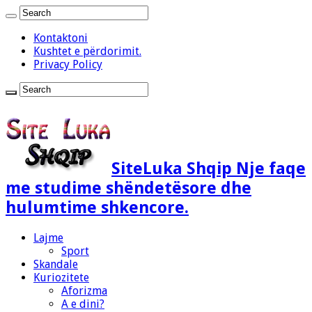
Kontaktoni
Kushtet e përdorimit.
Privacy Policy
SiteLuka Shqip Nje faqe
me studime shëndetësore dhe
hulumtime shkencore.
Lajme
Sport
Skandale
Kuriozitete
Aforizma
A e dini?