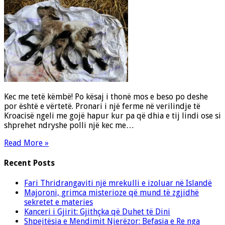
Kec me tetë këmbë! Po kësaj i thonë mos e beso po deshe
por është e vërtetë. Pronari i një ferme në verilindje të
Kroacisë ngeli me gojë hapur kur pa që dhia e tij lindi ose si
shprehet ndryshe polli një kec me…
Read More »
Recent Posts
Fari Thridrangaviti një mrekulli e izoluar në Islandë
Majoroni, grimca misterioze që mund të zgjidhë
sekretet e materies
Kanceri i Gjirit: Gjithçka që Duhet të Dini
Shpejtësia e Mendimit Njerëzor: Befasia e Re nga