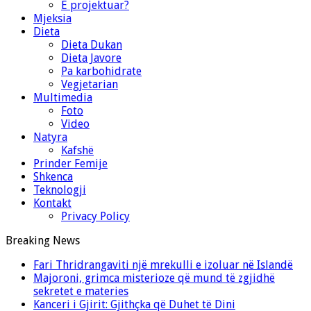
E projektuar?
Mjeksia
Dieta
Dieta Dukan
Dieta Javore
Pa karbohidrate
Vegjetarian
Multimedia
Foto
Video
Natyra
Kafshë
Prinder Femije
Shkenca
Teknologji
Kontakt
Privacy Policy
Breaking News
Fari Thridrangaviti një mrekulli e izoluar në Islandë
Majoroni, grimca misterioze që mund të zgjidhë
sekretet e materies
Kanceri i Gjirit: Gjithçka që Duhet të Dini