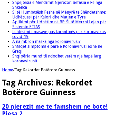
Shpejtësia e Mendimit Njerëzor: Befasia e Re nga
Shkenca
Si të Humbasësh Peshë në Mënyrë të Shëndetshme:
Udhëzuesi për Kalori dhe Matjen e Tyre
Aplikimi për Udhëtim në BE: Si të Merrni Lejen për
Sistemin ETIAS
Lehtësimi i masave pas karantinës për koronavirus
covid-19
A na mbron maska nga koronavirusi?
Shfaqet simptoma e parë e Koronavirusi edhe në
Greqi
Shqipëria mund të ndodhet vetëm një hapë larg
koronavirusit
Home
/
Tag:
Rekordet Botërore Guinness
Tag Archives:
Rekordet
Botërore Guinness
20 njerezit me te famshem ne bote!
Pjesa 2