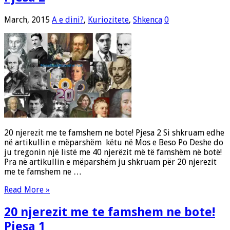
March, 2015
A e dini?
,
Kuriozitete
,
Shkenca
0
20 njerezit me te famshem ne bote! Pjesa 2 Si shkruam edhe
në artikullin e mëparshëm këtu në Mos e Beso Po Deshe do
ju tregonin një listë me 40 njerëzit më të famshëm në botë!
Pra në artikullin e mëparshëm ju shkruam për 20 njerezit
me te famshem ne …
Read More »
20 njerezit me te famshem ne bote!
Pjesa 1