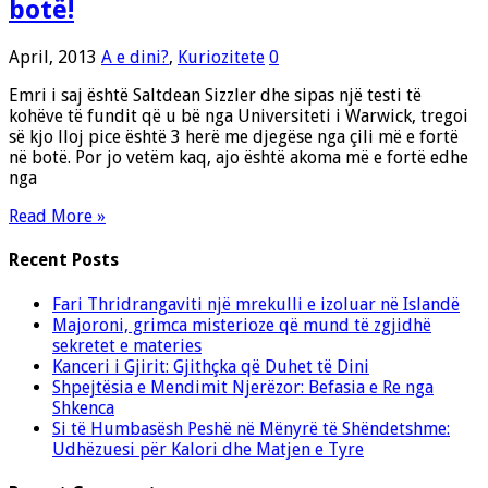
botë!
April, 2013
A e dini?
,
Kuriozitete
0
Emri i saj është Saltdean Sizzler dhe sipas një testi të
kohëve të fundit që u bë nga Universiteti i Warwick, tregoi
së kjo lloj pice është 3 herë me djegëse nga çili më e fortë
në botë. Por jo vetëm kaq, ajo është akoma më e fortë edhe
nga
Read More »
Recent Posts
Fari Thridrangaviti një mrekulli e izoluar në Islandë
Majoroni, grimca misterioze që mund të zgjidhë
sekretet e materies
Kanceri i Gjirit: Gjithçka që Duhet të Dini
Shpejtësia e Mendimit Njerëzor: Befasia e Re nga
Shkenca
Si të Humbasësh Peshë në Mënyrë të Shëndetshme:
Udhëzuesi për Kalori dhe Matjen e Tyre