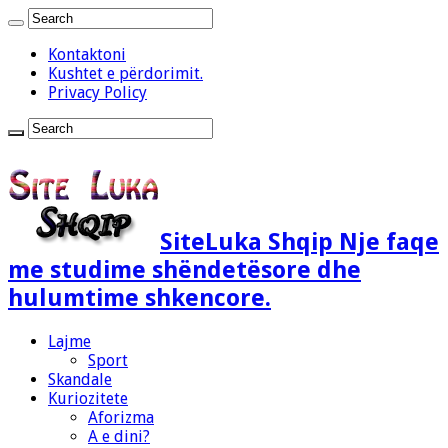
Kontaktoni
Kushtet e përdorimit.
Privacy Policy
SiteLuka Shqip Nje faqe
me studime shëndetësore dhe
hulumtime shkencore.
Lajme
Sport
Skandale
Kuriozitete
Aforizma
A e dini?