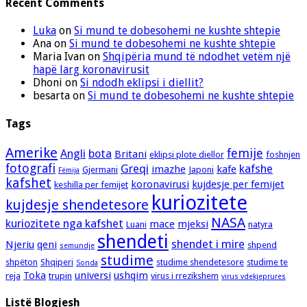
Recent Comments
Luka
on
Si mund te dobesohemi ne kushte shtepie
Ana
on
Si mund te dobesohemi ne kushte shtepie
Maria Ivan
on
Shqipëria mund të ndodhet vetëm një
hapë larg koronavirusit
Dhoni
on
Si ndodh eklipsi i diellit?
besarta
on
Si mund te dobesohemi ne kushte shtepie
Tags
Amerike
femije
Angli
bota
Britani
eklipsi plote diellor
foshnjen
fotografi
Greqi
kafshe
imazhe
kafe
Gjermani
Japoni
Fëmija
kafshet
koronavirusi
kujdesje per femijet
keshilla per femijet
kuriozitete
kujdesje shendetesore
NASA
kuriozitete nga kafshet
mace
mjeksi
Luani
natyra
shendeti
shendet i mire
Njeriu
qeni
shpend
semundje
studime
shpëton
Shqiperi
studime shendetesore
studime te
Sonda
Toka
universi
ushqim
reja
trupin
virus i rrezikshem
virus vdekjeprures
Listë Blogjesh