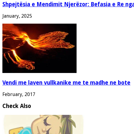
Shpejtësia e Mendimit Njerëzor: Befasia e Re ng
January, 2025
Vendi me laven vullkanike me te madhe ne bote
February, 2017
Check Also