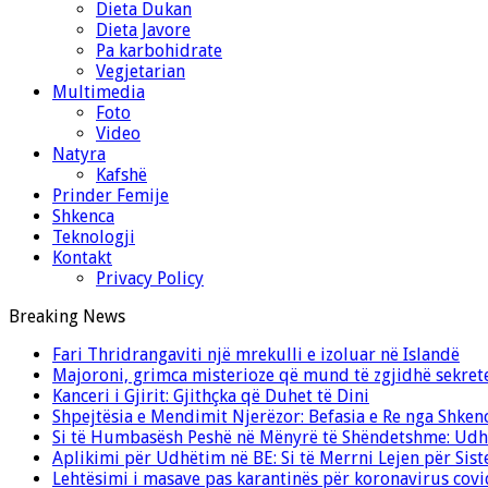
Dieta Dukan
Dieta Javore
Pa karbohidrate
Vegjetarian
Multimedia
Foto
Video
Natyra
Kafshë
Prinder Femije
Shkenca
Teknologji
Kontakt
Privacy Policy
Breaking News
Fari Thridrangaviti një mrekulli e izoluar në Islandë
Majoroni, grimca misterioze që mund të zgjidhë sekret
Kanceri i Gjirit: Gjithçka që Duhet të Dini
Shpejtësia e Mendimit Njerëzor: Befasia e Re nga Shken
Si të Humbasësh Peshë në Mënyrë të Shëndetshme: Udhë
Aplikimi për Udhëtim në BE: Si të Merrni Lejen për Sis
Lehtësimi i masave pas karantinës për koronavirus cov