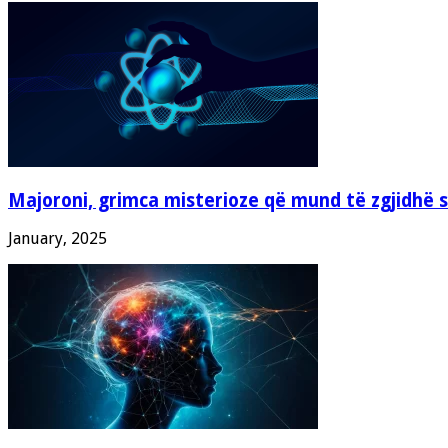
Majoroni, grimca misterioze që mund të zgjidhë 
January, 2025