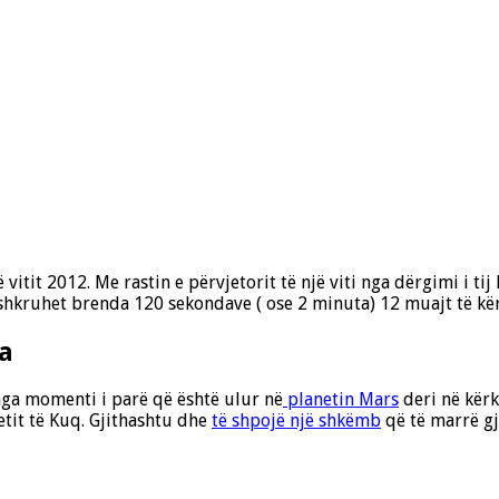
itit 2012. Me rastin e përvjetorit të një viti nga dërgimi i tij 
hkruhet brenda 120 sekondave ( ose 2 minuta) 12 muajt të kër
a
nga momenti i parë që është ulur në
planetin Mars
deri në kërk
tit të Kuq. Gjithashtu dhe
të shpojë një shkëmb
që të marrë gj