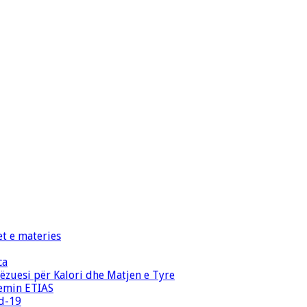
et e materies
ca
zuesi për Kalori dhe Matjen e Tyre
temin ETIAS
id-19