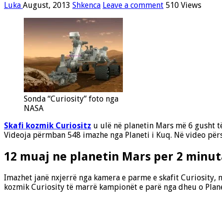
Luka
August, 2013
Shkenca
Leave a comment
510 Views
Sonda “Curiosity” foto nga
NASA
Skafi kozmik Curiositz
u ulë në planetin Mars më 6 gusht të v
Videoja përmban 548 imazhe nga Planeti i Kuq. Në video përs
12 muaj ne planetin Mars per 2 minut
Imazhet janë nxjerrë nga kamera e parme e skafit Curiosity, 
kozmik Curiosity të marrë kampionët e parë nga dheu o Plane