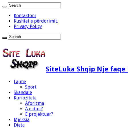
Kontaktoni
Kushtet e përdorimit.
Privacy Policy
SiteLuka Shqip Nje faq
Lajme
Sport
Skandale
Kuriozitete
Aforizma
A e dini?
E projektuar?
Mjeksia
Dieta