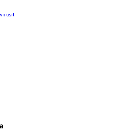
virusit
a