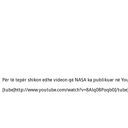
Për të tepër shikon edhe videon që NASA ka publikuar në Yo
[tube]http://www.youtube.com/watch?v=8Alq08Poqb0[/tube