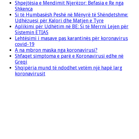
Shpejtësia e Mendimit Njerëzor: Befasia e Re nga
Shkenca
Si të Humbasësh Peshë në Mënyrë të Shëndetshme:
Udhëzuesi për Kalori dhe Matjen e Tyre
Aplikimi për Udhëtim në BE: Si të Merrni Lejen për
Sistemin ETIAS
Lehtësimi i masave pas karantinës për koronavirus
covid-19
A na mbron maska nga koronavirusi?
Shfaqet simptoma e parë e Koronavirusi edhe në
Greqi
Shqipëria mund të ndodhet vetëm një hapë larg
koronavirusit