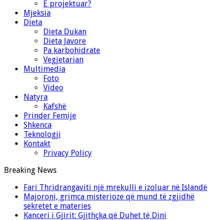
E projektuar?
Mjeksia
Dieta
Dieta Dukan
Dieta Javore
Pa karbohidrate
Vegjetarian
Multimedia
Foto
Video
Natyra
Kafshë
Prinder Femije
Shkenca
Teknologji
Kontakt
Privacy Policy
Breaking News
Fari Thridrangaviti një mrekulli e izoluar në Islandë
Majoroni, grimca misterioze që mund të zgjidhë
sekretet e materies
Kanceri i Gjirit: Gjithçka që Duhet të Dini