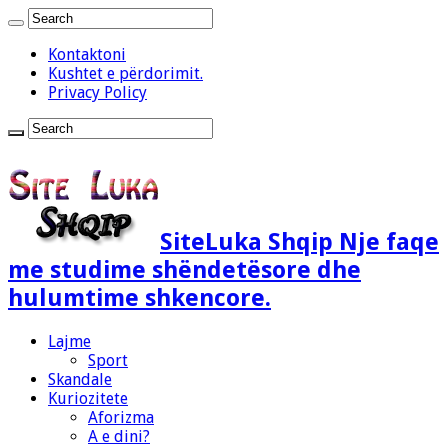
Kontaktoni
Kushtet e përdorimit.
Privacy Policy
SiteLuka Shqip Nje faqe
me studime shëndetësore dhe
hulumtime shkencore.
Lajme
Sport
Skandale
Kuriozitete
Aforizma
A e dini?