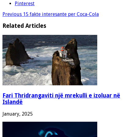
Pinterest
Previous
15 fakte interesante per Coca-Cola
Related Articles
Fari Thridrangaviti një mrekulli e izoluar në
Islandë
January, 2025