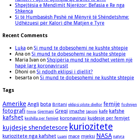
Shpejtësia e Mendimit Njerëzor: Befasia e Re nga
Shkenca
Si të Humbasësh Peshë në Mënyrë të Shëndetshme:
Udhëzuesi për Kalori dhe Matjen e Tyre
Recent Comments
Luka
on
Si mund te dobesohemi ne kushte shtepie
Ana
on
Si mund te dobesohemi ne kushte shtepie
Maria Ivan
on
Shqipëria mund të ndodhet vetëm një
hapë larg koronavirusit
Dhoni
on
Si ndodh eklipsi i diellit?
besarta
on
Si mund te dobesohemi ne kushte shtepie
Tags
Amerike
femije
Angli
bota
Britani
eklipsi plote diellor
foshnjen
fotografi
Greqi
kafshe
imazhe
kafe
Gjermani
Japoni
Fëmija
kafshet
koronavirusi
kujdesje per femijet
keshilla per femijet
kuriozitete
kujdesje shendetesore
NASA
kuriozitete nga kafshet
mace
mjeksi
Luani
natyra