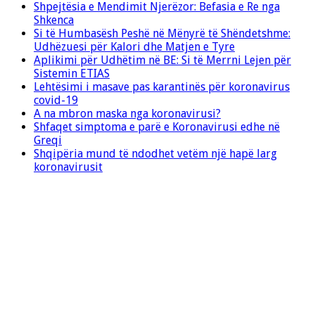
Shpejtësia e Mendimit Njerëzor: Befasia e Re nga
Shkenca
Si të Humbasësh Peshë në Mënyrë të Shëndetshme:
Udhëzuesi për Kalori dhe Matjen e Tyre
Aplikimi për Udhëtim në BE: Si të Merrni Lejen për
Sistemin ETIAS
Lehtësimi i masave pas karantinës për koronavirus
covid-19
A na mbron maska nga koronavirusi?
Shfaqet simptoma e parë e Koronavirusi edhe në
Greqi
Shqipëria mund të ndodhet vetëm një hapë larg
koronavirusit