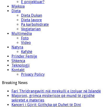
E projektuar?
Mjeksia
Dieta
Dieta Dukan
Dieta Javore
Pa karbohidrate
Vegjetarian
Multimedia
Foto
Video
Natyra
Kafshë
Prinder Femije
Shkenca
Teknologji
Kontakt
Privacy Policy
Breaking News
Fari Thridrangaviti një mrekulli e izoluar në Islandë
Majoroni, grimca misterioze që mund të zgjidhë
sekretet e materies
Kanceri i Gjirit: Gjithçka që Duhet të Dini