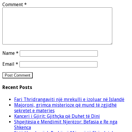
Comment
*
Name
*
Email
*
Recent Posts
Fari Thridrangaviti një mrekulli e izoluar në Islandë
Majoroni, grimca misterioze që mund të zgjidhë
sekretet e materies
Kanceri i Gjirit: Gjithçka që Duhet të Dini
Shpejtësia e Mendimit Njerëzor: Befasia e Re nga
Shkenca