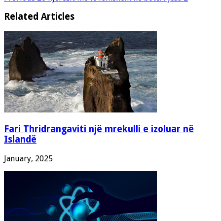
Related Articles
Fari Thridrangaviti një mrekulli e izoluar në
Islandë
January, 2025