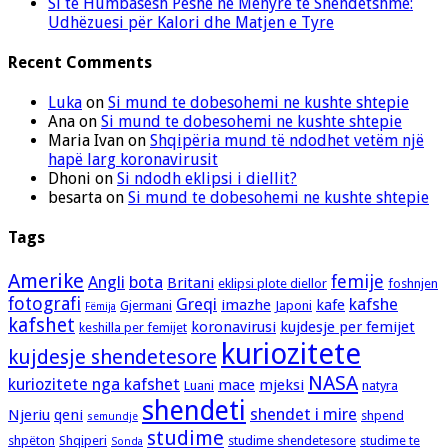
Si të Humbasësh Peshë në Mënyrë të Shëndetshme:
Udhëzuesi për Kalori dhe Matjen e Tyre
Recent Comments
Luka
on
Si mund te dobesohemi ne kushte shtepie
Ana
on
Si mund te dobesohemi ne kushte shtepie
Maria Ivan
on
Shqipëria mund të ndodhet vetëm një
hapë larg koronavirusit
Dhoni
on
Si ndodh eklipsi i diellit?
besarta
on
Si mund te dobesohemi ne kushte shtepie
Tags
Amerike
femije
Angli
bota
Britani
eklipsi plote diellor
foshnjen
fotografi
Greqi
kafshe
imazhe
kafe
Gjermani
Japoni
Fëmija
kafshet
koronavirusi
kujdesje per femijet
keshilla per femijet
kuriozitete
kujdesje shendetesore
NASA
kuriozitete nga kafshet
mace
mjeksi
Luani
natyra
shendeti
shendet i mire
Njeriu
qeni
shpend
semundje
studime
shpëton
Shqiperi
studime shendetesore
studime te
Sonda