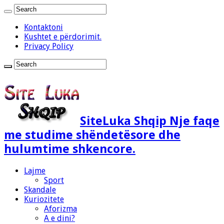
Kontaktoni
Kushtet e përdorimit.
Privacy Policy
SiteLuka Shqip Nje faqe
me studime shëndetësore dhe
hulumtime shkencore.
Lajme
Sport
Skandale
Kuriozitete
Aforizma
A e dini?