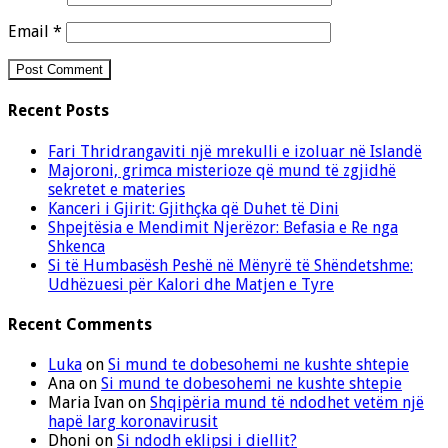
Email
*
Recent Posts
Fari Thridrangaviti një mrekulli e izoluar në Islandë
Majoroni, grimca misterioze që mund të zgjidhë
sekretet e materies
Kanceri i Gjirit: Gjithçka që Duhet të Dini
Shpejtësia e Mendimit Njerëzor: Befasia e Re nga
Shkenca
Si të Humbasësh Peshë në Mënyrë të Shëndetshme:
Udhëzuesi për Kalori dhe Matjen e Tyre
Recent Comments
Luka
on
Si mund te dobesohemi ne kushte shtepie
Ana
on
Si mund te dobesohemi ne kushte shtepie
Maria Ivan
on
Shqipëria mund të ndodhet vetëm një
hapë larg koronavirusit
Dhoni
on
Si ndodh eklipsi i diellit?