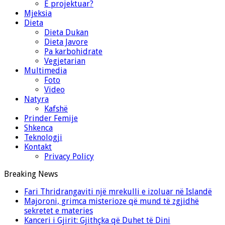
E projektuar?
Mjeksia
Dieta
Dieta Dukan
Dieta Javore
Pa karbohidrate
Vegjetarian
Multimedia
Foto
Video
Natyra
Kafshë
Prinder Femije
Shkenca
Teknologji
Kontakt
Privacy Policy
Breaking News
Fari Thridrangaviti një mrekulli e izoluar në Islandë
Majoroni, grimca misterioze që mund të zgjidhë
sekretet e materies
Kanceri i Gjirit: Gjithçka që Duhet të Dini