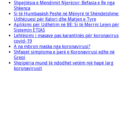
Shpejtësia e Mendimit Njerëzor: Befasia e Re nga
Shkenca
Si të Humbasësh Peshë në Mënyrë të Shëndetshme:
Udhëzuesi për Kalori dhe Matjen e Tyre
Aplikimi për Udhëtim në BE: Si të Merrni Lejen për
Sistemin ETIAS
Lehtësimi i masave pas karantinës për koronavirus
covid-19
A na mbron maska nga koronavirusi?
Shfaqet simptoma e parë e Koronavirusi edhe në
Greqi
Shqipëria mund të ndodhet vetëm një hapë larg
koronavirusit