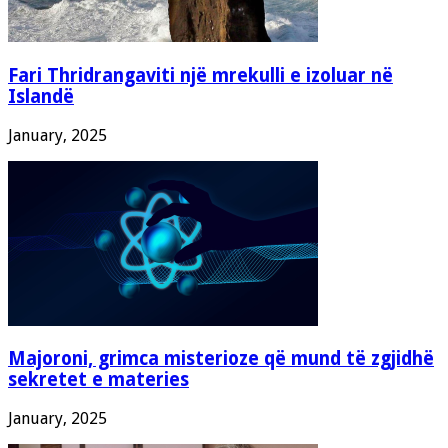
Fari Thridrangaviti një mrekulli e izoluar në
Islandë
January, 2025
Majoroni, grimca misterioze që mund të zgjidhë
sekretet e materies
January, 2025