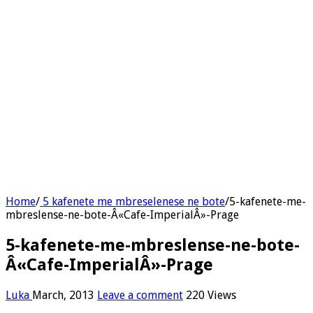
Home
/
5 kafenete me mbreselenese ne bote
/
5-kafenete-me-
mbreslense-ne-bote-Â«Cafe-ImperialÂ»-Prage
5-kafenete-me-mbreslense-ne-bote-
Â«Cafe-ImperialÂ»-Prage
Luka
March, 2013
Leave a comment
220 Views