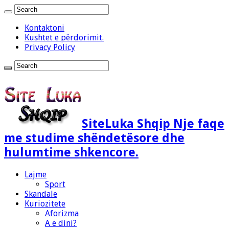
Kontaktoni
Kushtet e përdorimit.
Privacy Policy
SiteLuka Shqip Nje faqe
me studime shëndetësore dhe
hulumtime shkencore.
Lajme
Sport
Skandale
Kuriozitete
Aforizma
A e dini?