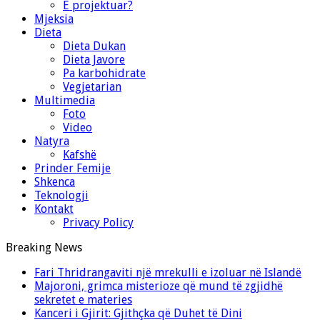
E projektuar?
Mjeksia
Dieta
Dieta Dukan
Dieta Javore
Pa karbohidrate
Vegjetarian
Multimedia
Foto
Video
Natyra
Kafshë
Prinder Femije
Shkenca
Teknologji
Kontakt
Privacy Policy
Breaking News
Fari Thridrangaviti një mrekulli e izoluar në Islandë
Majoroni, grimca misterioze që mund të zgjidhë
sekretet e materies
Kanceri i Gjirit: Gjithçka që Duhet të Dini