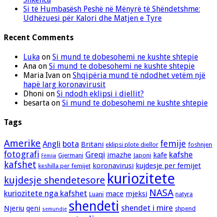
Si të Humbasësh Peshë në Mënyrë të Shëndetshme:
Udhëzuesi për Kalori dhe Matjen e Tyre
Recent Comments
Luka
on
Si mund te dobesohemi ne kushte shtepie
Ana
on
Si mund te dobesohemi ne kushte shtepie
Maria Ivan
on
Shqipëria mund të ndodhet vetëm një
hapë larg koronavirusit
Dhoni
on
Si ndodh eklipsi i diellit?
besarta
on
Si mund te dobesohemi ne kushte shtepie
Tags
Amerike
femije
Angli
bota
Britani
eklipsi plote diellor
foshnjen
fotografi
Greqi
kafshe
imazhe
kafe
Gjermani
Japoni
Fëmija
kafshet
koronavirusi
kujdesje per femijet
keshilla per femijet
kuriozitete
kujdesje shendetesore
NASA
kuriozitete nga kafshet
mace
mjeksi
Luani
natyra
shendeti
shendet i mire
Njeriu
qeni
shpend
semundje