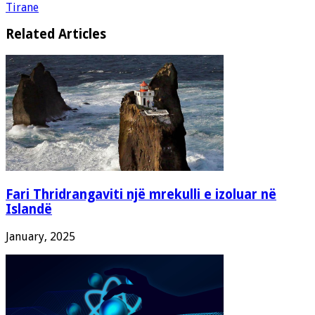
Tirane
Related Articles
Fari Thridrangaviti një mrekulli e izoluar në
Islandë
January, 2025