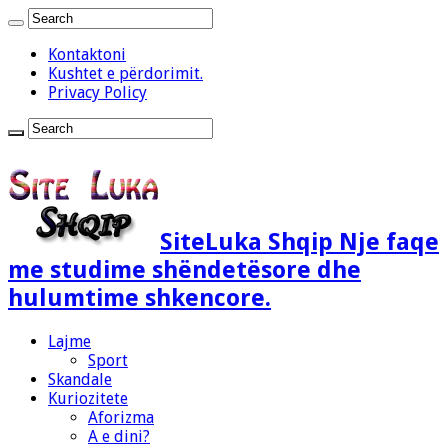
Kontaktoni
Kushtet e përdorimit.
Privacy Policy
SiteLuka Shqip Nje faqe
me studime shëndetësore dhe
hulumtime shkencore.
Lajme
Sport
Skandale
Kuriozitete
Aforizma
A e dini?