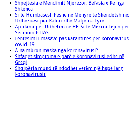
Shpejtësia e Mendimit Njerëzor: Befasia e Re nga
Shkenca
Si të Humbasësh Peshë në Mënyrë të Shëndetshme:
Udhëzuesi për Kalori dhe Matjen e Tyre
Aplikimi për Udhëtim në BE: Si të Merrni Lejen për
Sistemin ETIAS
Lehtësimi i masave pas karantinës për koronavirus
covid-19
A na mbron maska nga koronavirusi?
Shfaqet simptoma e parë e Koronavirusi edhe në
Greqi
Shqipëria mund të ndodhet vetëm një hapë larg
koronavirusit