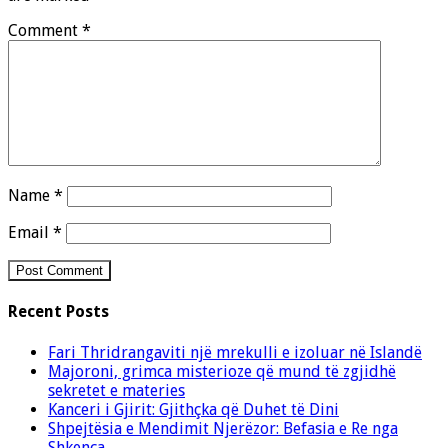
Comment
*
Name
*
Email
*
Recent Posts
Fari Thridrangaviti një mrekulli e izoluar në Islandë
Majoroni, grimca misterioze që mund të zgjidhë
sekretet e materies
Kanceri i Gjirit: Gjithçka që Duhet të Dini
Shpejtësia e Mendimit Njerëzor: Befasia e Re nga
Shkenca