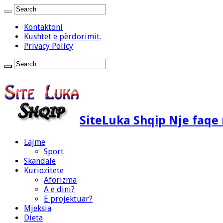
Kontaktoni
Kushtet e përdorimit.
Privacy Policy
SiteLuka Shqip Nje faq
Lajme
Sport
Skandale
Kuriozitete
Aforizma
A e dini?
E projektuar?
Mjeksia
Dieta