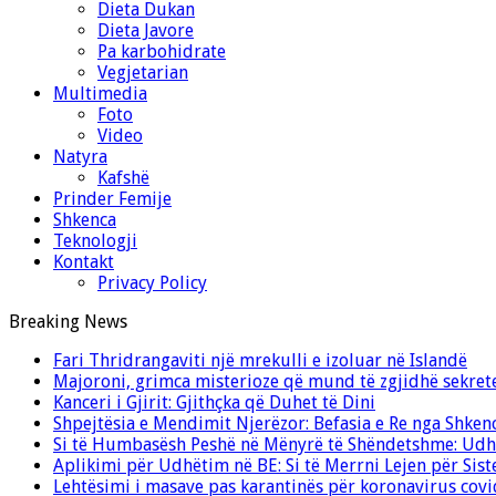
Dieta Dukan
Dieta Javore
Pa karbohidrate
Vegjetarian
Multimedia
Foto
Video
Natyra
Kafshë
Prinder Femije
Shkenca
Teknologji
Kontakt
Privacy Policy
Breaking News
Fari Thridrangaviti një mrekulli e izoluar në Islandë
Majoroni, grimca misterioze që mund të zgjidhë sekret
Kanceri i Gjirit: Gjithçka që Duhet të Dini
Shpejtësia e Mendimit Njerëzor: Befasia e Re nga Shken
Si të Humbasësh Peshë në Mënyrë të Shëndetshme: Udhë
Aplikimi për Udhëtim në BE: Si të Merrni Lejen për Sis
Lehtësimi i masave pas karantinës për koronavirus cov