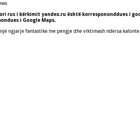
ews
ri rus i kërkimit yandex.ru është korrespononddues i goo
pondues i Google Maps.
i një ngjarje fantastike me pengje dhe viktimash ndërsa kalont