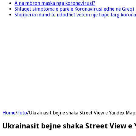
A na mbron maska nga koronavirusi?
Shfaqet simptoma e parë e Koronavirusi edhe në Greqi
Shqipëria mund të ndodhet vetëm një hapë larg korona
Home
/
Foto
/
Ukrainasit bejne shaka Street View e Yandex Maps
Ukrainasit bejne shaka Street View e