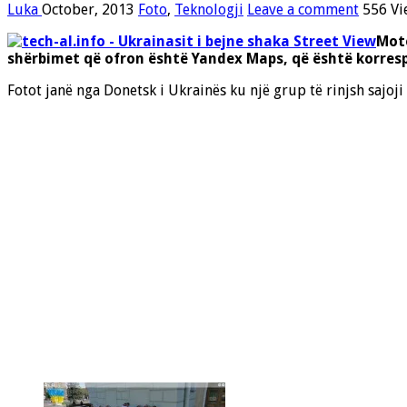
Luka
October, 2013
Foto
,
Teknologji
Leave a comment
556 Vi
Moto
shërbimet që ofron është
Yandex Maps, që është korres
Fotot janë nga Donetsk i Ukrainës ku një grup të rinjsh sajoj