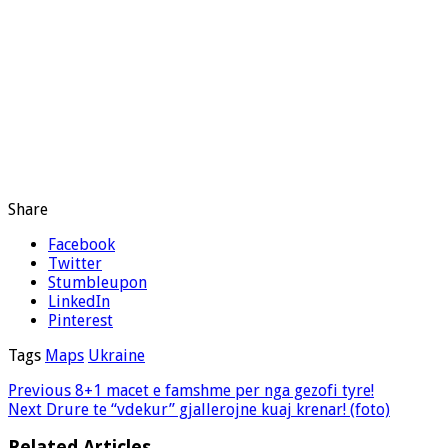
Share
Facebook
Twitter
Stumbleupon
LinkedIn
Pinterest
Tags
Maps
Ukraine
Previous
8+1 macet e famshme per nga gezofi tyre!
Next
Drure te “vdekur” gjallerojne kuaj krenar! (foto)
Related Articles