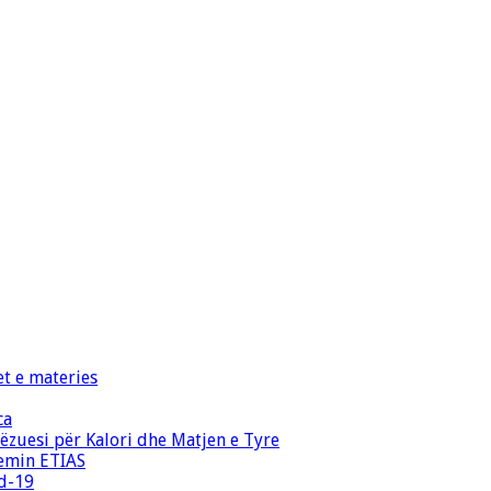
et e materies
ca
zuesi për Kalori dhe Matjen e Tyre
temin ETIAS
id-19