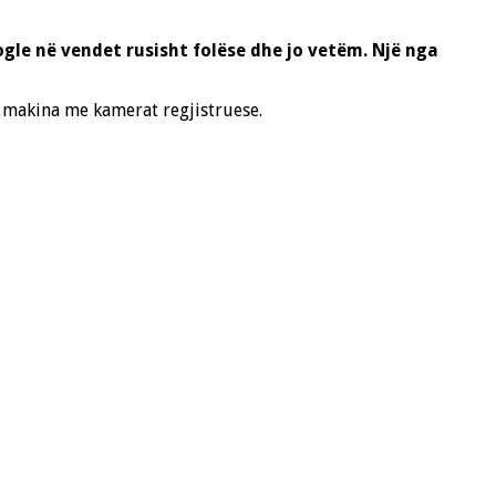
gle në vendet rusisht folëse dhe jo vetëm. Një nga
e makina me kamerat regjistruese.