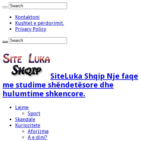
Kontaktoni
Kushtet e përdorimit.
Privacy Policy
SiteLuka Shqip Nje faqe
me studime shëndetësore dhe
hulumtime shkencore.
Lajme
Sport
Skandale
Kuriozitete
Aforizma
A e dini?