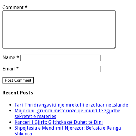
Comment
*
Name
*
Email
*
Recent Posts
Fari Thridrangaviti një mrekulli e izoluar në Islandë
Majoroni, grimca misterioze që mund të zgjidhë
sekretet e materies
Kanceri i Gjirit: Gjithçka që Duhet të Dini
Shpejtësia e Mendimit Njerëzor: Befasia e Re nga
Shkenca