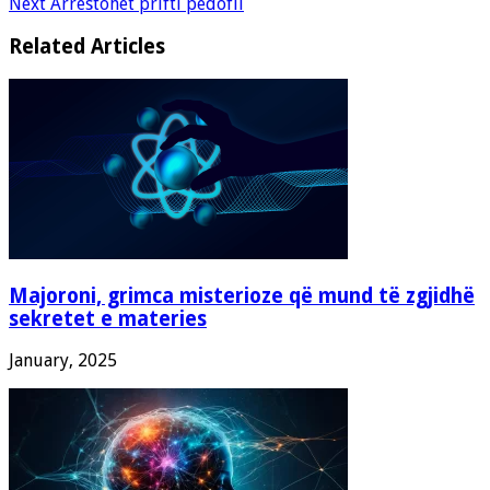
Next
Arrestohet prifti pedofil
Related Articles
Majoroni, grimca misterioze që mund të zgjidhë
sekretet e materies
January, 2025