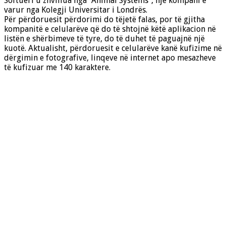
Softueri u zhvillua nga “Animal Systems”, një kompani e
varur nga Kolegji Universitar i Londrës.
Për përdoruesit përdorimi do të
jetë falas, por të gjitha
kompanitë e celularëve që do të shtojnë këtë aplikacion në
listën e shërbimeve të tyre, do të duhet të paguajnë një
kuotë. Aktualisht, përdoruesit e celularëve kanë kufizime në
dërgimin e fotografive, linqeve në internet apo mesazheve
të kufizuar me 140 karaktere.