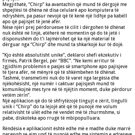
Megjithatë, “Chirp” ka avantazhin që mund të dërgojë me
shpejtësi të dhëna në disa celularë apo kompiutera të
ndryshëm, pa pasur nevojë që të kenë një lidhje pa kabëll
apo që pajisjet të jenë afër.
Nëse njëri prej përdoruesve të cilit i dërgohen të dhënat
nuk është në linjë, atëherë në momentin që do të jetë i
disponushëm do t’i lajmërohet që ka një material të
dërguar nga “Chirp” dhe mund ta shkarkojë kur të dojë.
”Kjo është absolutisht unike”, deklaroi shefi ekzekutiv i
firmës, Patrik Bergel, për “BBC”. “Ne kemi arritur të
zgjidhim problemin e pasjes së smartphone apo pajisjeve
të tjera afër, në mënyrë që të shkëmbehen të dhënat.
Tashmë, transmetimi nuk do të varet nga largësia dhe
njëkohësisht, një numër i caktuar pajisjesh mund të
komunikojnë mes tyre në të njëjtin moment, duke përdorur
vetëm zërin”.
Një aplikacion që do të shfrytëzojë tingujt e zërit, tingulli
unik i “Chirp” do ta lejojë atë që të punojë me volum
relativisht të ulët edhe në vendet më të zhurmshme, si
pabe, diskoteka apo rrugë të mbipopulluara.
Rëndësia e aplikacionit është edhe më e madhe duke marrë
parasysh se aim und të punojë edhe me sistemin e adresave