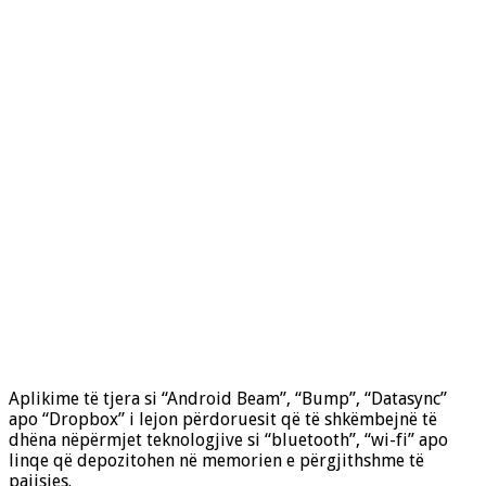
Aplikime të tjera si “Android Beam”, “Bump”, “Datasync”
apo “Dropbox” i lejon përdoruesit që të shkëmbejnë të
dhëna nëpërmjet teknologjive si “bluetooth”, “wi-fi” apo
linqe që depozitohen në memorien e përgjithshme të
pajisjes.