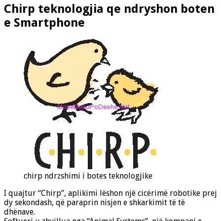
Chirp teknologjia qe ndryshon boten
e Smartphone
chirp ndrzshimi i botes teknologjike
I quajtur “Chirp”, aplikimi lëshon një cicërimë robotike prej
dy sekondash, që paraprin nisjen e shkarkimit të të
dhënave.