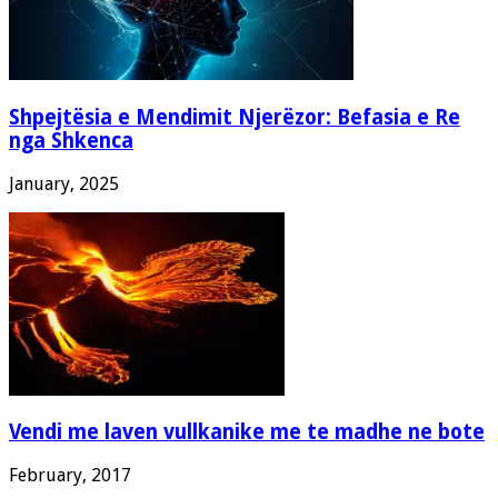
Shpejtësia e Mendimit Njerëzor: Befasia e Re
nga Shkenca
January, 2025
Vendi me laven vullkanike me te madhe ne bote
February, 2017