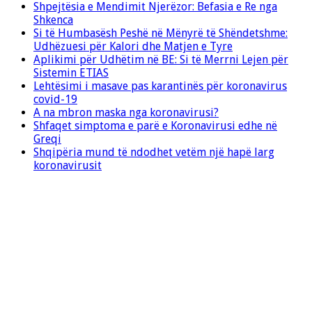
Shpejtësia e Mendimit Njerëzor: Befasia e Re nga
Shkenca
Si të Humbasësh Peshë në Mënyrë të Shëndetshme:
Udhëzuesi për Kalori dhe Matjen e Tyre
Aplikimi për Udhëtim në BE: Si të Merrni Lejen për
Sistemin ETIAS
Lehtësimi i masave pas karantinës për koronavirus
covid-19
A na mbron maska nga koronavirusi?
Shfaqet simptoma e parë e Koronavirusi edhe në
Greqi
Shqipëria mund të ndodhet vetëm një hapë larg
koronavirusit