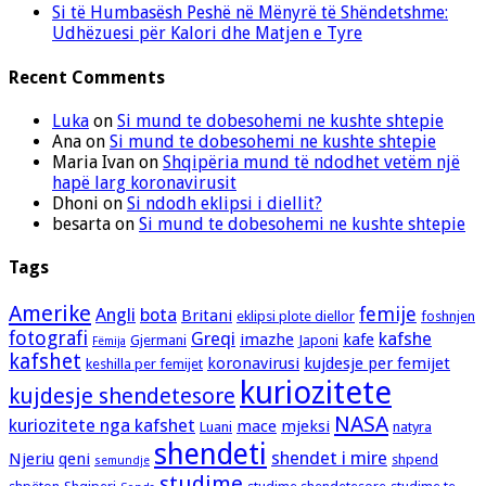
Si të Humbasësh Peshë në Mënyrë të Shëndetshme:
Udhëzuesi për Kalori dhe Matjen e Tyre
Recent Comments
Luka
on
Si mund te dobesohemi ne kushte shtepie
Ana
on
Si mund te dobesohemi ne kushte shtepie
Maria Ivan
on
Shqipëria mund të ndodhet vetëm një
hapë larg koronavirusit
Dhoni
on
Si ndodh eklipsi i diellit?
besarta
on
Si mund te dobesohemi ne kushte shtepie
Tags
Amerike
femije
Angli
bota
Britani
eklipsi plote diellor
foshnjen
fotografi
Greqi
kafshe
imazhe
kafe
Gjermani
Japoni
Fëmija
kafshet
koronavirusi
kujdesje per femijet
keshilla per femijet
kuriozitete
kujdesje shendetesore
NASA
kuriozitete nga kafshet
mace
mjeksi
Luani
natyra
shendeti
shendet i mire
Njeriu
qeni
shpend
semundje
studime