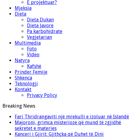
E projektuar?
Mjeksia
Dieta
Dieta Dukan
Dieta Javore
Pa karbohidrate
Vegjetarian
Multimedia
Foto
Video
Natyra
Kafshë
Prinder Femije
Shkenca
Teknologji
Kontakt
Privacy Policy
Breaking News
Fari Thridrangaviti një mrekulli e izoluar në Islandë
Majoroni, grimca misterioze që mund të zgjidhë
sekretet e materies
Kanceri i Gjirit: Gjithçka që Duhet të Dini