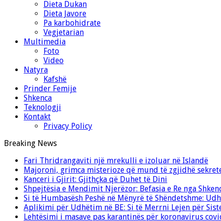
Dieta Dukan
Dieta Javore
Pa karbohidrate
Vegjetarian
Multimedia
Foto
Video
Natyra
Kafshë
Prinder Femije
Shkenca
Teknologji
Kontakt
Privacy Policy
Breaking News
Fari Thridrangaviti një mrekulli e izoluar në Islandë
Majoroni, grimca misterioze që mund të zgjidhë sekret
Kanceri i Gjirit: Gjithçka që Duhet të Dini
Shpejtësia e Mendimit Njerëzor: Befasia e Re nga Shken
Si të Humbasësh Peshë në Mënyrë të Shëndetshme: Udhë
Aplikimi për Udhëtim në BE: Si të Merrni Lejen për Sis
Lehtësimi i masave pas karantinës për koronavirus cov