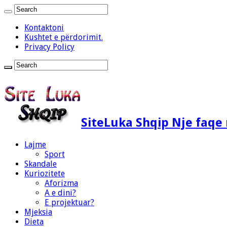
Kontaktoni
Kushtet e përdorimit.
Privacy Policy
SiteLuka Shqip Nje faq
Lajme
Sport
Skandale
Kuriozitete
Aforizma
A e dini?
E projektuar?
Mjeksia
Dieta