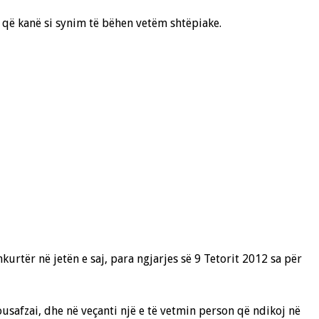
e që kanë si synim të bëhen vetëm shtëpiake.
rtër në jetën e saj, para ngjarjes së 9 Tetorit 2012 sa për
safzai, dhe në veçanti një e të vetmin person që ndikoj në