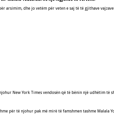
ër arsimim, dhe jo vetëm për veten e saj të të gjithave vajzav
johur New York Times vendosën që të bënin një udhëtim të shku
eshme për të njohur pak më mirë të famshmen tashme Malala You