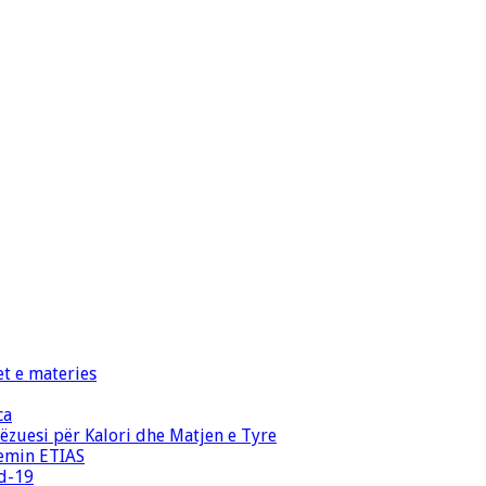
et e materies
ca
zuesi për Kalori dhe Matjen e Tyre
temin ETIAS
id-19