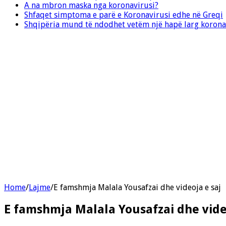
A na mbron maska nga koronavirusi?
Shfaqet simptoma e parë e Koronavirusi edhe në Greqi
Shqipëria mund të ndodhet vetëm një hapë larg korona
Home
/
Lajme
/
E famshmja Malala Yousafzai dhe videoja e saj
E famshmja Malala Yousafzai dhe vide