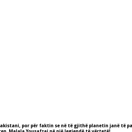
kistani, por për faktin se në të gjithë planetin janë të 
ren Malala Yousafzai në një legjendë të vërtetë!