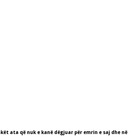
pakët ata që nuk e kanë dëgjuar për emrin e saj dhe në