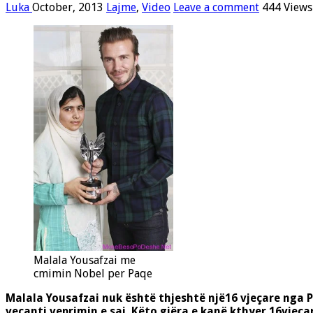
Luka
October, 2013
Lajme
,
Video
Leave a comment
444 Views
Malala Yousafzai me
cmimin Nobel per Paqe
Malala Yousafzai
nuk është thjeshtë një16 vjeçare nga Pa
veçanti veprimin e saj. Këto gjëra e kanë kthyer 16vjeça