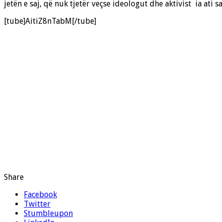
jetën e saj, që nuk tjetër veçse ideologut dhe aktivist ia ati
[tube]AitiZ8nTabM[/tube]
Share
Facebook
Twitter
Stumbleupon