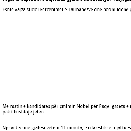
Është vajza sfidoi kërcënimet e Talibanezve dhe hodhi idenë p
Me rastin e kandidates për çmimin Nobel për Paqe, gazeta e n
pak i kushtojë jetën.
Një video me gjatësi vetëm 11 minuta, e cila është e mjaftu