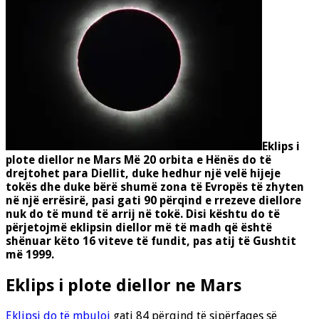
Eklips i
plote diellor ne Mars Më 20 orbita e Hënës do të
drejtohet para Diellit, duke hedhur një velë hijeje
tokës dhe duke bërë shumë zona të Evropës të zhyten
në një errësirë, pasi gati 90 përqind e rrezeve diellore
nuk do të mund të arrij në tokë. Disi kështu do të
përjetojmë eklipsin diellor më të madh që është
shënuar këto 16 viteve të fundit, pas atij të Gushtit
më 1999.
Eklips i plote diellor ne Mars
Eklipsi do të mbuloi
gati 84 përqind të sipërfaqes së