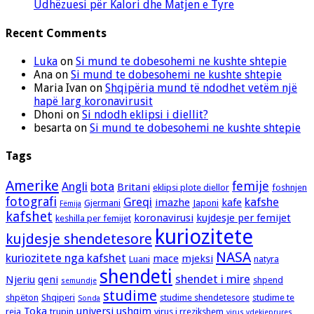
Udhëzuesi për Kalori dhe Matjen e Tyre
Recent Comments
Luka
on
Si mund te dobesohemi ne kushte shtepie
Ana
on
Si mund te dobesohemi ne kushte shtepie
Maria Ivan
on
Shqipëria mund të ndodhet vetëm një
hapë larg koronavirusit
Dhoni
on
Si ndodh eklipsi i diellit?
besarta
on
Si mund te dobesohemi ne kushte shtepie
Tags
Amerike
femije
Angli
bota
Britani
eklipsi plote diellor
foshnjen
fotografi
Greqi
kafshe
imazhe
kafe
Gjermani
Japoni
Fëmija
kafshet
koronavirusi
kujdesje per femijet
keshilla per femijet
kuriozitete
kujdesje shendetesore
NASA
kuriozitete nga kafshet
mace
mjeksi
Luani
natyra
shendeti
shendet i mire
Njeriu
qeni
shpend
semundje
studime
shpëton
Shqiperi
studime shendetesore
studime te
Sonda
Toka
universi
ushqim
reja
trupin
virus i rrezikshem
virus vdekjeprures