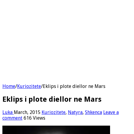
Home
/
Kuriozitete
/
Eklips i plote diellor ne Mars
Eklips i plote diellor ne Mars
Luka
March, 2015
Kuriozitete
,
Natyra
,
Shkenca
Leave a
comment
616 Views