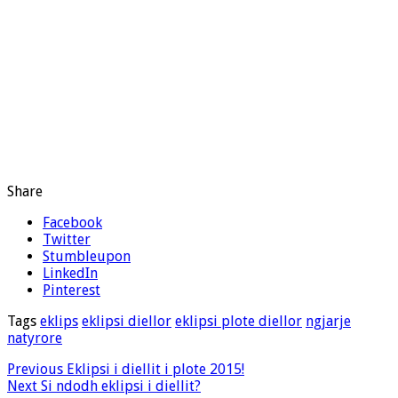
Share
Facebook
Twitter
Stumbleupon
LinkedIn
Pinterest
Tags
eklips
eklipsi diellor
eklipsi plote diellor
ngjarje
natyrore
Previous
Eklipsi i diellit i plote 2015!
Next
Si ndodh eklipsi i diellit?