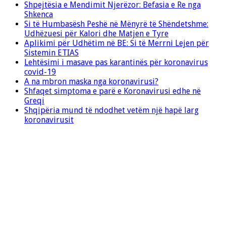
Shpejtësia e Mendimit Njerëzor: Befasia e Re nga
Shkenca
Si të Humbasësh Peshë në Mënyrë të Shëndetshme:
Udhëzuesi për Kalori dhe Matjen e Tyre
Aplikimi për Udhëtim në BE: Si të Merrni Lejen për
Sistemin ETIAS
Lehtësimi i masave pas karantinës për koronavirus
covid-19
A na mbron maska nga koronavirusi?
Shfaqet simptoma e parë e Koronavirusi edhe në
Greqi
Shqipëria mund të ndodhet vetëm një hapë larg
koronavirusit