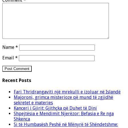
Comment
*
Name
*
Email
*
Recent Posts
Fari Thridrangaviti një mrekulli e izoluar në Islandë
Majoroni, grimca misterioze që mund të zgjidhë
sekretet e materies
Kanceri i Gjirit: Gjithçka që Duhet të Dini
Shpejtësia e Mendimit Njerëzor: Befasia e Re nga
Shkenca
Si të Humbasësh Peshë në Mënyrë të Shëndetshme: