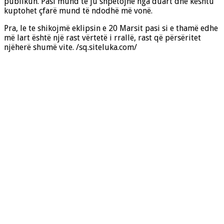
publikun. Pasi mund të ju shpëtojnë nga duart dhe kështu
kuptohet çfarë mund të ndodhë më vonë.
Pra, le te shikojmë eklipsin e 20 Marsit pasi si e thamë edhe
më lart është një rast vërtetë i rrallë, rast që përsëritet
njëherë shumë vite. /sq.siteluka.com/