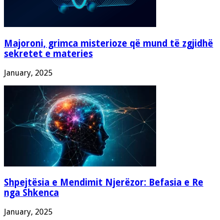
Majoroni, grimca misterioze që mund të zgjidhë
sekretet e materies
January, 2025
Shpejtësia e Mendimit Njerëzor: Befasia e Re
nga Shkenca
January, 2025