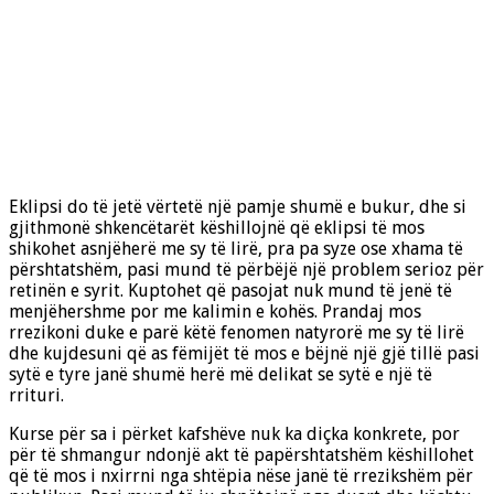
Eklipsi do të jetë vërtetë një pamje shumë e bukur, dhe si
gjithmonë shkencëtarët këshillojnë që eklipsi të mos
shikohet asnjëherë me sy të lirë, pra pa syze ose xhama të
përshtatshëm, pasi mund të përbëjë një problem serioz për
retinën e syrit. Kuptohet që pasojat nuk mund të jenë të
menjëhershme por me kalimin e kohës. Prandaj mos
rrezikoni duke e parë këtë fenomen natyrorë me sy të lirë
dhe kujdesuni që as fëmijët të mos e bëjnë një gjë tillë pasi
sytë e tyre janë shumë herë më delikat se sytë e një të
rrituri.
Kurse për sa i përket kafshëve nuk ka diçka konkrete, por
për të shmangur ndonjë akt të papërshtatshëm këshillohet
që të mos i nxirrni nga shtëpia nëse janë të rrezikshëm për