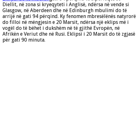
Diellit, në zona si kryeqyteti i Anglisë, ndërsa në vende si
Glasgow, në Aberdeen dhe në Edinburgh mbulimi do të
arrijë në gati 94 përqind. Ky fenomen mbresëlënës natyrorë
do filloi në mëngjesin e 20 Marsit, ndërsa një eklips më i
vogël do të bëhet i dukshëm në të gjithë Evropën, në
Afrikën e Veriut dhe në Rusi. Eklipsi i 20 Marsit do të zgjasë
për gati 90 minuta.