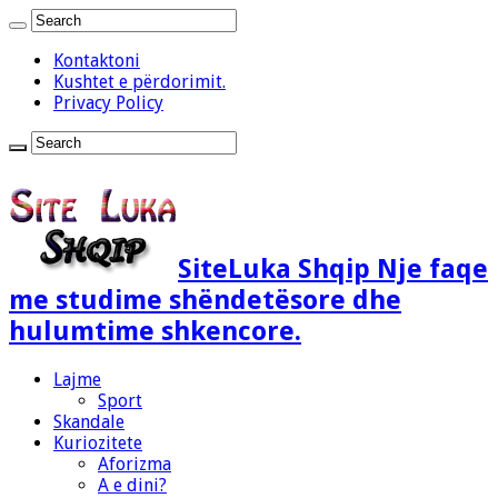
Kontaktoni
Kushtet e përdorimit.
Privacy Policy
SiteLuka Shqip Nje faqe
me studime shëndetësore dhe
hulumtime shkencore.
Lajme
Sport
Skandale
Kuriozitete
Aforizma
A e dini?