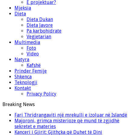
E projektuar?
Mjeksia
Dieta
Dieta Dukan
Dieta Javore
Pa karbohidrate
Vegjetarian
Multimedia
Foto
Video
Natyra
Kafshë
Prinder Femije
Shkenca
Teknologji
Kontakt
Privacy Policy
Breaking News
Fari Thridrangaviti një mrekulli e izoluar në Islandë
Majoroni, grimca misterioze që mund të zgjidhë
sekretet e materies
Kanceri i Gjirit: Gjithçka që Duhet të Dini