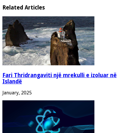
Related Articles
Fari Thridrangaviti një mrekulli e izoluar në
Islandë
January, 2025