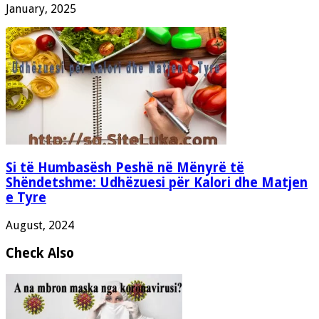
January, 2025
Si të Humbasësh Peshë në Mënyrë të
Shëndetshme: Udhëzuesi për Kalori dhe Matjen
e Tyre
August, 2024
Check Also