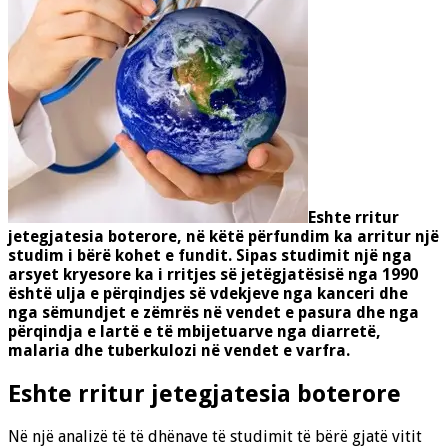
Eshte rritur
jetegjatesia boterore, në këtë përfundim ka arritur një
studim i bërë kohet e fundit. Sipas studimit një nga
arsyet kryesore ka i rritjes së jetëgjatësisë nga 1990
është ulja e përqindjes së vdekjeve nga kanceri dhe
nga sëmundjet e zëmrës në vendet e pasura dhe nga
përqindja e lartë e të mbijetuarve nga diarretë,
malaria dhe tuberkulozi në vendet e varfra.
Eshte rritur jetegjatesia boterore
Në një analizë të të dhënave të studimit të bërë gjatë vitit