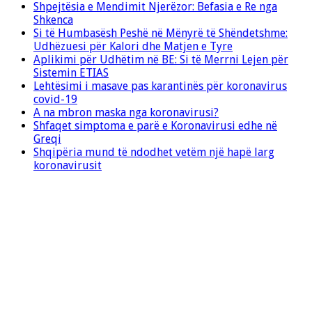
Shpejtësia e Mendimit Njerëzor: Befasia e Re nga
Shkenca
Si të Humbasësh Peshë në Mënyrë të Shëndetshme:
Udhëzuesi për Kalori dhe Matjen e Tyre
Aplikimi për Udhëtim në BE: Si të Merrni Lejen për
Sistemin ETIAS
Lehtësimi i masave pas karantinës për koronavirus
covid-19
A na mbron maska nga koronavirusi?
Shfaqet simptoma e parë e Koronavirusi edhe në
Greqi
Shqipëria mund të ndodhet vetëm një hapë larg
koronavirusit