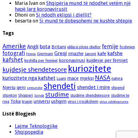
Maria Ivan
on
Shqipëria mund të ndodhet vetëm një
hapë larg koronavirusit
Dhoni
on
Si ndodh eklipsi i diellit?
besarta
on
Si mund te dobesohemi ne kushte shtepie
Tags
Amerike
femije
Angli
bota
Britani
eklipsi plote diellor
foshnjen
fotografi
Greqi
kafshe
imazhe
kafe
Gjermani
Japoni
Fëmija
kafshet
koronavirusi
kujdesje per femijet
keshilla per femijet
kuriozitete
kujdesje shendetesore
NASA
kuriozitete nga kafshet
mace
mjeksi
Luani
natyra
shendeti
shendet i mire
Njeriu
qeni
shpend
semundje
studime
shpëton
Shqiperi
studime shendetesore
studime te
Sonda
Toka
universi
ushqim
reja
trupin
virus i rrezikshem
virus vdekjeprures
Listë Blogjesh
Lajme Teknologjike
Shqipopedia