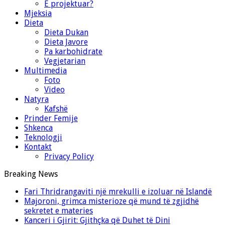
E projektuar?
Mjeksia
Dieta
Dieta Dukan
Dieta Javore
Pa karbohidrate
Vegjetarian
Multimedia
Foto
Video
Natyra
Kafshë
Prinder Femije
Shkenca
Teknologji
Kontakt
Privacy Policy
Breaking News
Fari Thridrangaviti një mrekulli e izoluar në Islandë
Majoroni, grimca misterioze që mund të zgjidhë
sekretet e materies
Kanceri i Gjirit: Gjithçka që Duhet të Dini