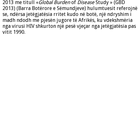
2013 me titull «
Global Burden
of
Disease
Study » (GBD
2013) (Barra Botërore e Sëmundjeve) hulumtuesit referojnë
se, ndërsa jetëgjatësia rritet kudo në botë, një ndryshim i
madh ndodh me pjesën jugore të Afrikës, ku vdekshmëria
nga virusi HIV shkurton një pesë vjeçar nga jetëgjatësia pas
vitit 1990.