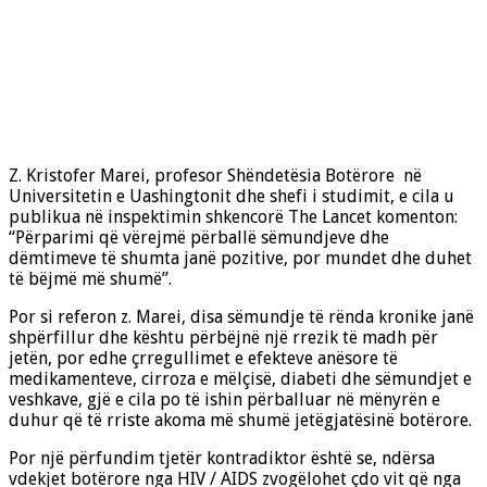
Z. Kristofer Marei, profesor Shëndetësia Botërore në
Universitetin e Uashingtonit dhe shefi i studimit, e cila u
publikua në inspektimin shkencorë The Lancet komenton:
“Përparimi që vërejmë përballë sëmundjeve dhe
dëmtimeve të shumta janë pozitive, por mundet dhe duhet
të bëjmë më shumë”.
Por si referon z. Marei, disa sëmundje të rënda kronike janë
shpërfillur dhe kështu përbëjnë një rrezik të madh për
jetën, por edhe çrregullimet e efekteve anësore të
medikamenteve, cirroza e mëlçisë, diabeti dhe sëmundjet e
veshkave, gjë e cila po të ishin përballuar në mënyrën e
duhur që të rriste akoma më shumë jetëgjatësinë botërore.
Por një përfundim tjetër kontradiktor është se, ndërsa
vdekjet botërore nga HIV / AIDS zvogëlohet çdo vit që nga