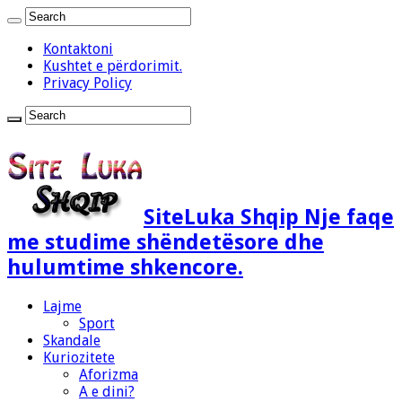
Kontaktoni
Kushtet e përdorimit.
Privacy Policy
SiteLuka Shqip Nje faqe
me studime shëndetësore dhe
hulumtime shkencore.
Lajme
Sport
Skandale
Kuriozitete
Aforizma
A e dini?