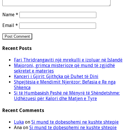
Name
*
Email
*
Recent Posts
Fari Thridrangaviti një mrekulli e izoluar në Islandë
Majoroni, grimca misterioze që mund të zgjidhë
sekretet e materies
Kanceri i Gjirit: Gjithçka që Duhet të Dini
Shpejtësia e Mendimit Njerëzor: Befasia e Re nga
Shkenca
Si të Humbasësh Peshë në Mënyrë të Shëndetshme:
Udhëzuesi për Kalori dhe Matjen e Tyre
Recent Comments
Luka
on
Si mund te dobesohemi ne kushte shtepie
Ana
on
Si mund te dobesohemi ne kushte shtepie