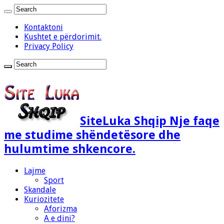
Kontaktoni
Kushtet e përdorimit.
Privacy Policy
SiteLuka Shqip Nje faqe
me studime shëndetësore dhe
hulumtime shkencore.
Lajme
Sport
Skandale
Kuriozitete
Aforizma
A e dini?