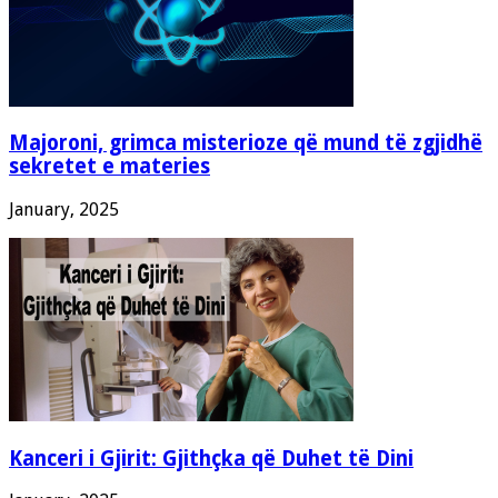
Majoroni, grimca misterioze që mund të zgjidhë
sekretet e materies
January, 2025
Kanceri i Gjirit: Gjithçka që Duhet të Dini