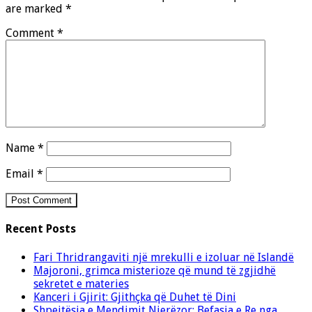
are marked
*
Comment
*
Name
*
Email
*
Recent Posts
Fari Thridrangaviti një mrekulli e izoluar në Islandë
Majoroni, grimca misterioze që mund të zgjidhë
sekretet e materies
Kanceri i Gjirit: Gjithçka që Duhet të Dini
Shpejtësia e Mendimit Njerëzor: Befasia e Re nga