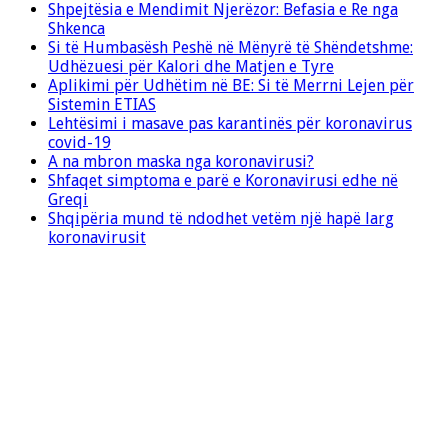
Shpejtësia e Mendimit Njerëzor: Befasia e Re nga
Shkenca
Si të Humbasësh Peshë në Mënyrë të Shëndetshme:
Udhëzuesi për Kalori dhe Matjen e Tyre
Aplikimi për Udhëtim në BE: Si të Merrni Lejen për
Sistemin ETIAS
Lehtësimi i masave pas karantinës për koronavirus
covid-19
A na mbron maska nga koronavirusi?
Shfaqet simptoma e parë e Koronavirusi edhe në
Greqi
Shqipëria mund të ndodhet vetëm një hapë larg
koronavirusit