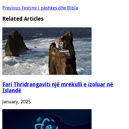
Previous
Festimi i pashkes dhe Bibla
Related Articles
Fari Thridrangaviti një mrekulli e izoluar në
Islandë
January, 2025