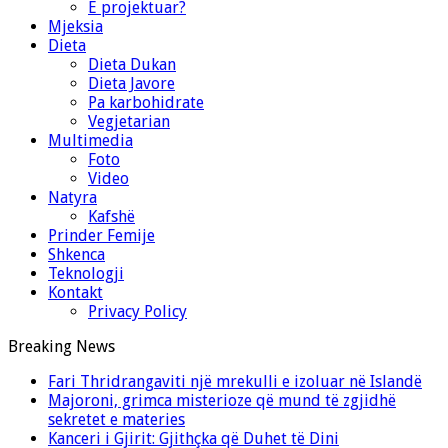
E projektuar?
Mjeksia
Dieta
Dieta Dukan
Dieta Javore
Pa karbohidrate
Vegjetarian
Multimedia
Foto
Video
Natyra
Kafshë
Prinder Femije
Shkenca
Teknologji
Kontakt
Privacy Policy
Breaking News
Fari Thridrangaviti një mrekulli e izoluar në Islandë
Majoroni, grimca misterioze që mund të zgjidhë
sekretet e materies
Kanceri i Gjirit: Gjithçka që Duhet të Dini