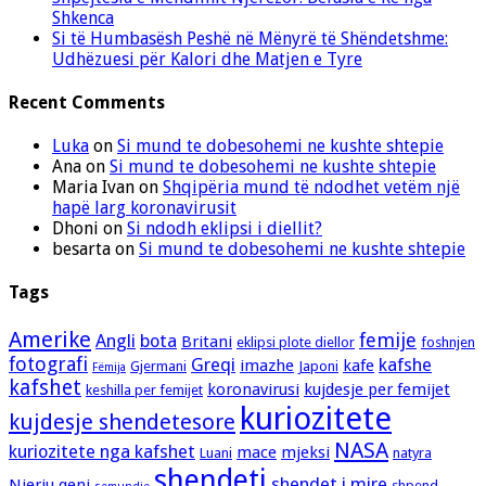
Shkenca
Si të Humbasësh Peshë në Mënyrë të Shëndetshme:
Udhëzuesi për Kalori dhe Matjen e Tyre
Recent Comments
Luka
on
Si mund te dobesohemi ne kushte shtepie
Ana
on
Si mund te dobesohemi ne kushte shtepie
Maria Ivan
on
Shqipëria mund të ndodhet vetëm një
hapë larg koronavirusit
Dhoni
on
Si ndodh eklipsi i diellit?
besarta
on
Si mund te dobesohemi ne kushte shtepie
Tags
Amerike
femije
Angli
bota
Britani
eklipsi plote diellor
foshnjen
fotografi
Greqi
kafshe
imazhe
kafe
Gjermani
Japoni
Fëmija
kafshet
koronavirusi
kujdesje per femijet
keshilla per femijet
kuriozitete
kujdesje shendetesore
NASA
kuriozitete nga kafshet
mace
mjeksi
Luani
natyra
shendeti
shendet i mire
Njeriu
qeni
shpend