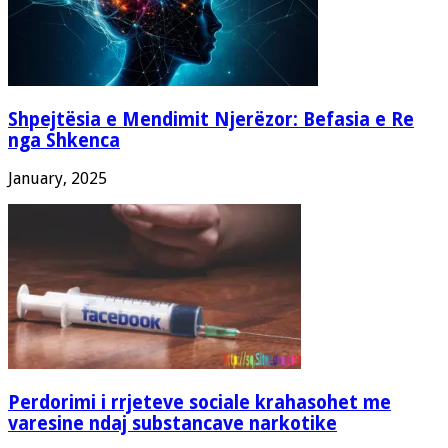
Shpejtësia e Mendimit Njerëzor: Befasia e Re
nga Shkenca
January, 2025
Perdorimi i rrjeteve sociale krahasohet me
varesine ndaj substancave narkotike