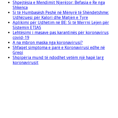
Shpejtësia e Mendimit Njerëzor: Befasia e Re nga
Shkenca
Si të Humbasësh Peshë në Mënyrë të Shëndetshme:
Udhëzuesi për Kalori dhe Matjen e Tyre
Aplikimi për Udhëtim në BE: Si të Merrni Lejen për
Sistemin ETIAS
Lehtësimi i masave pas karantinës për koronavirus
covid-19
A na mbron maska nga koronavirusi?
Shfaqet simptoma e parë e Koronavirusi edhe në
Greqi
Shqipëria mund të ndodhet vetëm një hapë larg
koronavirusit