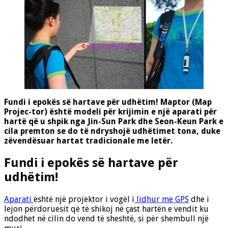
Fundi i epokës së hartave për udhëtim! Maptor (Map
Projec-tor) është modeli për krijimin e një aparati për
hartë që u shpik nga Jin-Sun Park dhe Seon-Keun Park e
cila premton se do të ndryshojë udhëtimet tona, duke
zëvendësuar hartat tradicionale me letër.
Fundi i epokës së hartave për
udhëtim!
Aparati
është një projektor i vogël i
lidhur me GPS
dhe i
lejon përdoruesit që të shikoj në çast hartën e vendit ku
ndodhet në cilin do vend të sheshtë, si për shembull një