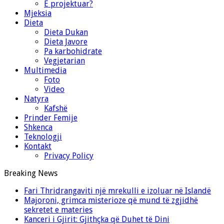
E projektuar?
Mjeksia
Dieta
Dieta Dukan
Dieta Javore
Pa karbohidrate
Vegjetarian
Multimedia
Foto
Video
Natyra
Kafshë
Prinder Femije
Shkenca
Teknologji
Kontakt
Privacy Policy
Breaking News
Fari Thridrangaviti një mrekulli e izoluar në Islandë
Majoroni, grimca misterioze që mund të zgjidhë
sekretet e materies
Kanceri i Gjirit: Gjithçka që Duhet të Dini