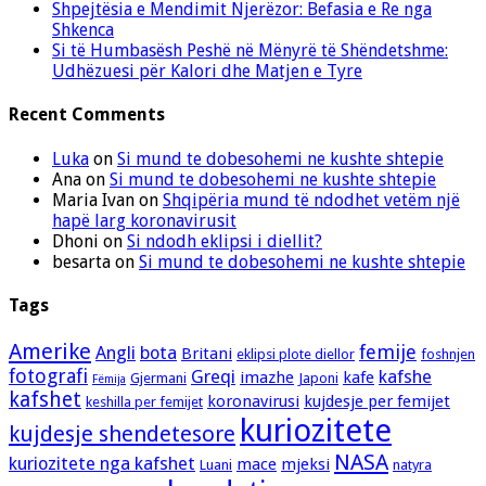
Shpejtësia e Mendimit Njerëzor: Befasia e Re nga
Shkenca
Si të Humbasësh Peshë në Mënyrë të Shëndetshme:
Udhëzuesi për Kalori dhe Matjen e Tyre
Recent Comments
Luka
on
Si mund te dobesohemi ne kushte shtepie
Ana
on
Si mund te dobesohemi ne kushte shtepie
Maria Ivan
on
Shqipëria mund të ndodhet vetëm një
hapë larg koronavirusit
Dhoni
on
Si ndodh eklipsi i diellit?
besarta
on
Si mund te dobesohemi ne kushte shtepie
Tags
Amerike
femije
Angli
bota
Britani
eklipsi plote diellor
foshnjen
fotografi
Greqi
kafshe
imazhe
kafe
Gjermani
Japoni
Fëmija
kafshet
koronavirusi
kujdesje per femijet
keshilla per femijet
kuriozitete
kujdesje shendetesore
NASA
kuriozitete nga kafshet
mace
mjeksi
Luani
natyra