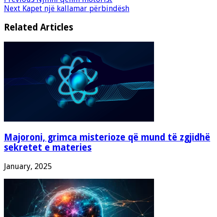
Next
Kapet një kallamar përbindësh
Related Articles
Majoroni, grimca misterioze që mund të zgjidhë
sekretet e materies
January, 2025