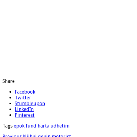
Share
Facebook
Twitter
Stumbleupon
LinkedIn
Pinterest
Tags
epok
fund
harta
udhetim
Previous
Njihni qenin motorist