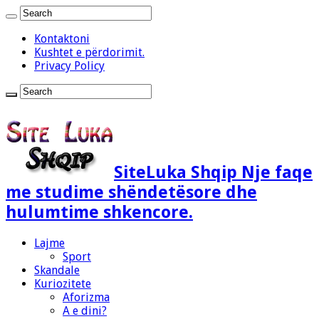
Kontaktoni
Kushtet e përdorimit.
Privacy Policy
SiteLuka Shqip Nje faqe
me studime shëndetësore dhe
hulumtime shkencore.
Lajme
Sport
Skandale
Kuriozitete
Aforizma
A e dini?