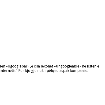
alën «ogooglebar» ,e cila lexohet «ungoogleable» në listën e
ternetit’. Por kjo gjë nuk i
pëlqeu aspak kompanisë