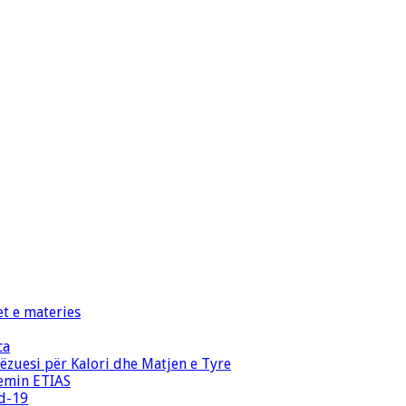
et e materies
ca
zuesi për Kalori dhe Matjen e Tyre
temin ETIAS
id-19