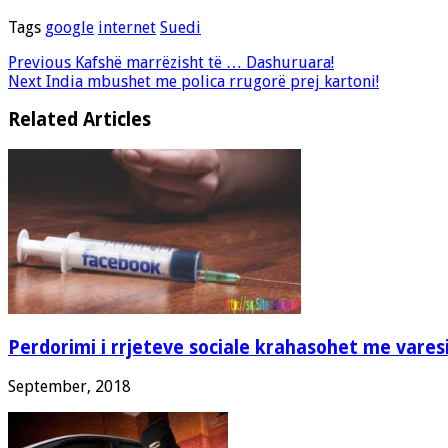
Tags
google
internet
Suedi
Previous
Kafshë marrëzisht të … Dashuruara!
Next
India mbushet me polica rrugorë prej kartoni!
Related Articles
Perdorimi i rrjeteve sociale krahasohet me vare
September, 2018