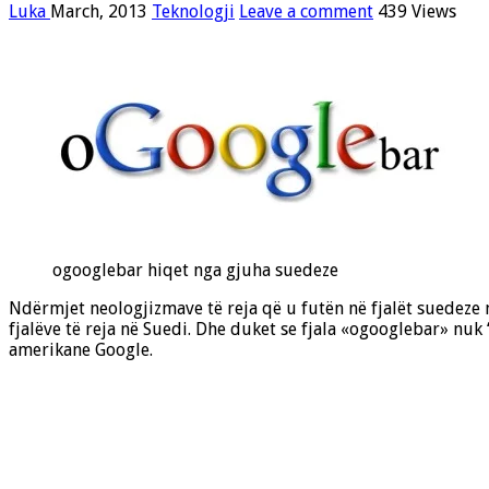
Luka
March, 2013
Teknologji
Leave a comment
439 Views
ogooglebar hiqet nga gjuha suedeze
Ndërmjet neologjizmave të reja që u futën në fjalët suedeze n
fjalëve të reja në Suedi. Dhe duket se fjala «ogooglebar» nuk 
amerikane Google.