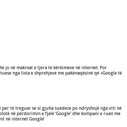
e jo në makinat e tjera të kërkimeve në internet. Por
butuese nga lista e shprehjeve me pakënaqësinë që «Google të
 për të treguar se si gjuha suedeze po ndryshojë nga viti në
 plotë në përdorimin e fjalë ‘Google’ dhe kompani e ruan me
it në internet Google!