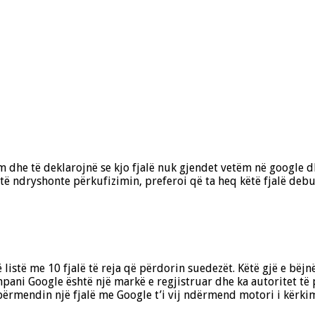
 dhe të deklarojnë se kjo fjalë nuk gjendet vetëm në google dh
 të ndryshonte përkufizimin, preferoi që ta heq këtë fjalë de
istë me 10 fjalë të reja që përdorin suedezët. Këtë gjë e bëjnë
ompani Google është një markë e regjistruar dhe ka autoritet të
përmendin një fjalë me Google t’i vij ndërmend motori i kërkim