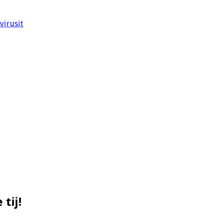
virusit
tij!