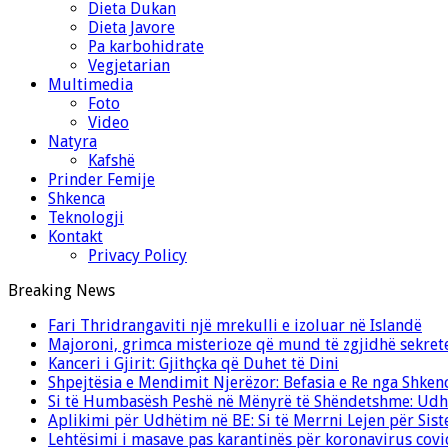
Dieta Dukan
Dieta Javore
Pa karbohidrate
Vegjetarian
Multimedia
Foto
Video
Natyra
Kafshë
Prinder Femije
Shkenca
Teknologji
Kontakt
Privacy Policy
Breaking News
Fari Thridrangaviti një mrekulli e izoluar në Islandë
Majoroni, grimca misterioze që mund të zgjidhë sekret
Kanceri i Gjirit: Gjithçka që Duhet të Dini
Shpejtësia e Mendimit Njerëzor: Befasia e Re nga Shken
Si të Humbasësh Peshë në Mënyrë të Shëndetshme: Udhë
Aplikimi për Udhëtim në BE: Si të Merrni Lejen për Sis
Lehtësimi i masave pas karantinës për koronavirus cov