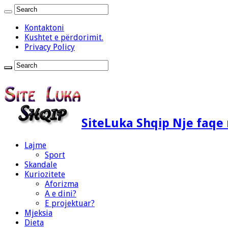
Kontaktoni
Kushtet e përdorimit.
Privacy Policy
SiteLuka Shqip Nje faq
Lajme
Sport
Skandale
Kuriozitete
Aforizma
A e dini?
E projektuar?
Mjeksia
Dieta