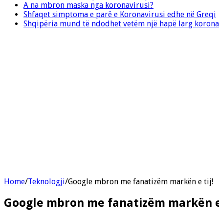
A na mbron maska nga koronavirusi?
Shfaqet simptoma e parë e Koronavirusi edhe në Greqi
Shqipëria mund të ndodhet vetëm një hapë larg korona
Home
/
Teknologji
/
Google mbron me fanatizëm markën e tij!
Google mbron me fanatizëm markën e 