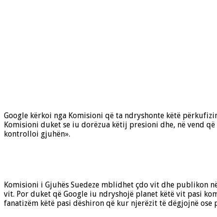
Google kërkoi nga Komisioni që ta ndryshonte këtë përkufizim
Komisioni duket se iu dorëzua këtij presioni dhe, në vend që
kontrolloi gjuhën».
Komisioni i Gjuhës Suedeze mblidhet çdo vit dhe publikon në l
vit. Por duket që Google iu ndryshojë planet këtë vit pasi k
fanatizëm këtë pasi dëshiron që kur njerëzit të dëgjojnë ose 