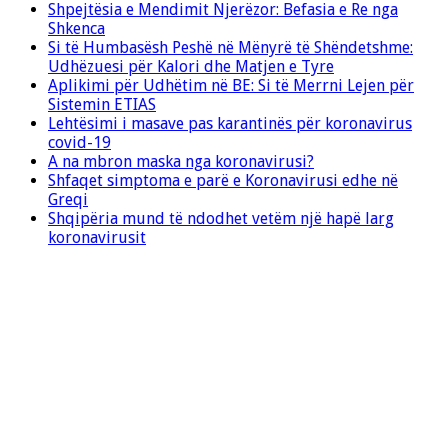
Shpejtësia e Mendimit Njerëzor: Befasia e Re nga
Shkenca
Si të Humbasësh Peshë në Mënyrë të Shëndetshme:
Udhëzuesi për Kalori dhe Matjen e Tyre
Aplikimi për Udhëtim në BE: Si të Merrni Lejen për
Sistemin ETIAS
Lehtësimi i masave pas karantinës për koronavirus
covid-19
A na mbron maska nga koronavirusi?
Shfaqet simptoma e parë e Koronavirusi edhe në
Greqi
Shqipëria mund të ndodhet vetëm një hapë larg
koronavirusit