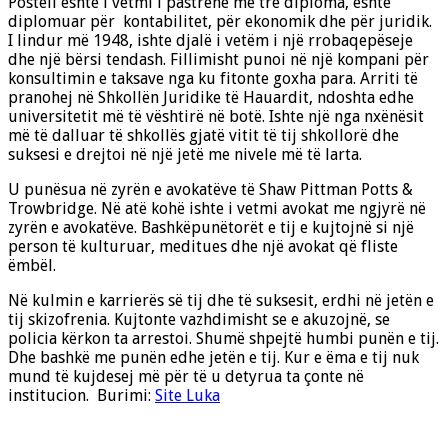
Postell është i vetmi i pastrehë me tre diploma, është
diplomuar për kontabilitet, për ekonomik dhe për juridik.
I lindur më 1948, ishte djalë i vetëm i një rrobaqepëseje
dhe një bërsi tendash. Fillimisht punoi në një kompani për
konsultimin e taksave nga ku fitonte goxha para. Arriti të
pranohej në Shkollën Juridike të Hauardit, ndoshta edhe
universitetit më të vështirë në botë. Ishte një nga nxënësit
më të dalluar të shkollës gjatë vitit të tij shkollorë dhe
suksesi e drejtoi në një jetë me nivele më të larta.
U punësua në zyrën e avokatëve të Shaw Pittman Potts &
Trowbridge. Në atë kohë ishte i vetmi avokat me ngjyrë në
zyrën e avokatëve. Bashkëpunëtorët e tij e kujtojnë si një
person të kulturuar, meditues dhe një avokat që fliste
ëmbël.
Në kulmin e karrierës së tij dhe të suksesit, erdhi në jetën e
tij skizofrenia. Kujtonte vazhdimisht se e akuzojnë, se
policia kërkon ta arrestoi. Shumë shpejtë humbi punën e tij.
Dhe bashkë me punën edhe jetën e tij. Kur e ëma e tij nuk
mund të kujdesej më për të u detyrua ta çonte në
institucion. Burimi:
Site Luka