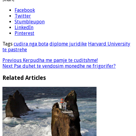
Facebook
Twitter
Stumbleupon
LinkedIn
Pinterest
Tags
cudira nga bota
diplome juridike
Harvard University
te pastrehe
Previous
Kerpudha me pamje te cuditshme!
Next
Pse duhet te vendosim monedhe ne frigorifer?
Related Articles