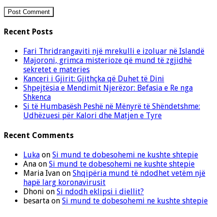
Recent Posts
Fari Thridrangaviti një mrekulli e izoluar në Islandë
Majoroni, grimca misterioze që mund të zgjidhë
sekretet e materies
Kanceri i Gjirit: Gjithçka që Duhet të Dini
Shpejtësia e Mendimit Njerëzor: Befasia e Re nga
Shkenca
Si të Humbasësh Peshë në Mënyrë të Shëndetshme:
Udhëzuesi për Kalori dhe Matjen e Tyre
Recent Comments
Luka
on
Si mund te dobesohemi ne kushte shtepie
Ana
on
Si mund te dobesohemi ne kushte shtepie
Maria Ivan
on
Shqipëria mund të ndodhet vetëm një
hapë larg koronavirusit
Dhoni
on
Si ndodh eklipsi i diellit?
besarta
on
Si mund te dobesohemi ne kushte shtepie