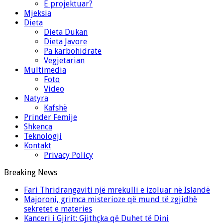
E projektuar?
Mjeksia
Dieta
Dieta Dukan
Dieta Javore
Pa karbohidrate
Vegjetarian
Multimedia
Foto
Video
Natyra
Kafshë
Prinder Femije
Shkenca
Teknologji
Kontakt
Privacy Policy
Breaking News
Fari Thridrangaviti një mrekulli e izoluar në Islandë
Majoroni, grimca misterioze që mund të zgjidhë
sekretet e materies
Kanceri i Gjirit: Gjithçka që Duhet të Dini