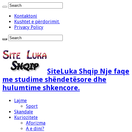
Kontaktoni
Kushtet e përdorimit.
Privacy Policy
SiteLuka Shqip Nje faqe
me studime shëndetësore dhe
hulumtime shkencore.
Lajme
Sport
Skandale
Kuriozitete
Aforizma
A e dini?