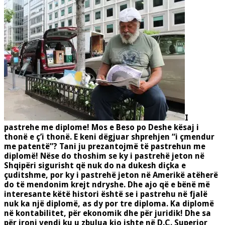
I
pastrehe me diplome! Mos e Beso po Deshe kësaj i
thonë e ç’i thonë. E keni dëgjuar shprehjen “i çmendur
me patentë”? Tani ju prezantojmë të pastrehun me
diplomë! Nëse do thoshim se ky i pastrehë jeton në
Shqipëri sigurisht që nuk do na dukesh diçka e
çuditshme, por ky i pastrehë jeton në Amerikë atëherë
do të mendonim krejt ndryshe. Dhe ajo që e bënë më
interesante këtë histori është se i pastrehu në fjalë
nuk ka një diplomë, as dy por tre diploma. Ka diplomë
në kontabilitet, për ekonomik dhe për juridik! Dhe sa
për ironi vendi ku u zbulua kjo ishte në D.C. Superior