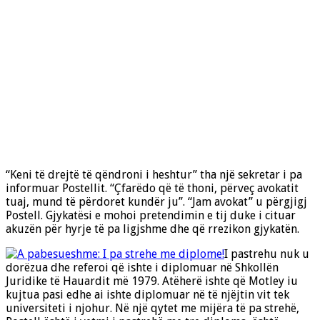
“Keni të drejtë të qëndroni i heshtur” tha një sekretar i pa
informuar Postellit. “Çfarëdo që të thoni, përveç avokatit
tuaj, mund të përdoret kundër ju”. “Jam avokat” u përgjigj
Postell. Gjykatësi e mohoi pretendimin e tij duke i cituar
akuzën për hyrje të pa ligjshme dhe që rrezikon gjykatën.
I pastrehu nuk u
dorëzua dhe referoi që ishte i diplomuar në Shkollën
Juridike të Hauardit më 1979. Atëherë ishte që Motley iu
kujtua pasi edhe ai ishte diplomuar në të njëjtin vit tek
universiteti i njohur. Në një qytet me mijëra të pa strehë,