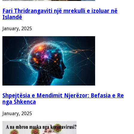
Fari Thridrangaviti një mrekulli e izoluar në
Islandë
January, 2025
Shpejtësia e Mendimit Njerëzor: Befasia e Re
nga Shkenca
January, 2025