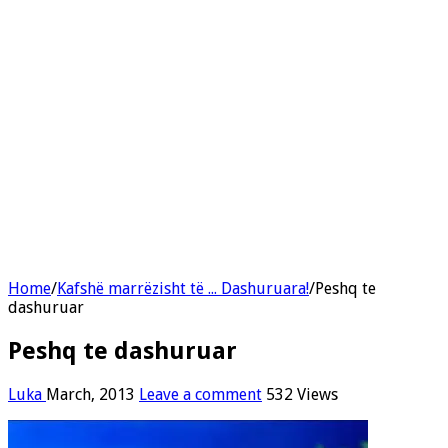
Home
/
Kafshë marrëzisht të ... Dashuruara!
/
Peshq te
dashuruar
Peshq te dashuruar
Luka
March, 2013
Leave a comment
532 Views