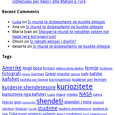
Udhëzuesi për Kalori dhe Matjen e Tyre
Recent Comments
Luka
on
Si mund te dobesohemi ne kushte shtepie
Ana
on
Si mund te dobesohemi ne kushte shtepie
Maria Ivan
on
Shqipëria mund të ndodhet vetëm një
hapë larg koronavirusit
Dhoni
on
Si ndodh eklipsi i diellit?
besarta
on
Si mund te dobesohemi ne kushte shtepie
Tags
Amerike
femije
Angli
bota
Britani
eklipsi plote diellor
foshnjen
fotografi
Greqi
kafshe
imazhe
kafe
Gjermani
Japoni
Fëmija
kafshet
koronavirusi
kujdesje per femijet
keshilla per femijet
kuriozitete
kujdesje shendetesore
NASA
kuriozitete nga kafshet
mace
mjeksi
Luani
natyra
shendeti
shendet i mire
Njeriu
qeni
shpend
semundje
studime
shpëton
Shqiperi
studime shendetesore
studime te
Sonda
Toka
universi
ushqim
reja
trupin
virus i rrezikshem
virus vdekjeprures