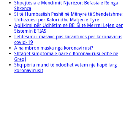
Shpejtësia e Mendimit Njerëzor: Befasia e Re nga
Shkenca
Si të Humbasësh Peshë në Mënyrë të Shëndetshme:
Udhëzuesi për Kalori dhe Matjen e Tyre
Aplikimi për Udhëtim në BE: Si të Merrni Lejen për
Sistemin ETIAS
Lehtësimi i masave pas karantinës për koronavirus
covid-19
A na mbron maska nga koronavirusi?
Shfaqet simptoma e parë e Koronavirusi edhe në
Greqi
Shqipëria mund të ndodhet vetëm një hapë larg
koronavirusit