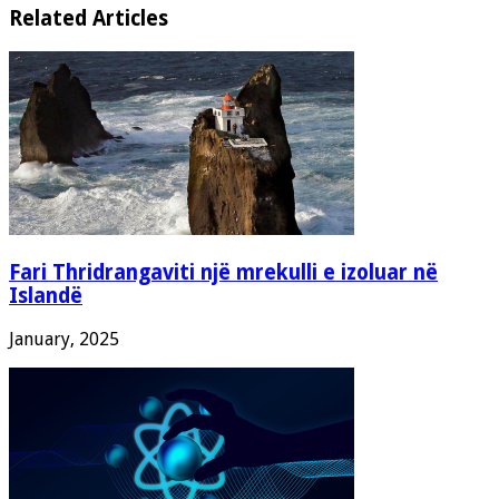
Related Articles
Fari Thridrangaviti një mrekulli e izoluar në
Islandë
January, 2025