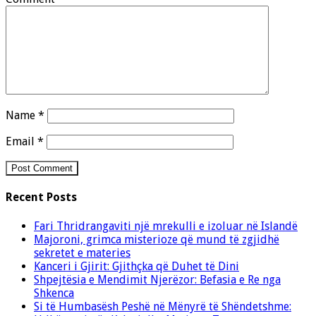
Name
*
Email
*
Recent Posts
Fari Thridrangaviti një mrekulli e izoluar në Islandë
Majoroni, grimca misterioze që mund të zgjidhë
sekretet e materies
Kanceri i Gjirit: Gjithçka që Duhet të Dini
Shpejtësia e Mendimit Njerëzor: Befasia e Re nga
Shkenca
Si të Humbasësh Peshë në Mënyrë të Shëndetshme: