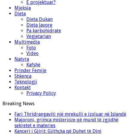
E projektuar?
Mjeksia
Dieta
Dieta Dukan
Dieta Javore
Pa karbohidrate
Vegjetarian
Multimedia
Foto
Video
Natyra
Kafshë
Prinder Femije
Shkenca
Teknologji
Kontakt
Privacy Policy
Breaking News
Fari Thridrangaviti një mrekulli e izoluar në Islandë
Majoroni, grimca misterioze që mund të zgjidhë
sekretet e materies
Kanceri i Gjirit: Gjithçka që Duhet të Dini