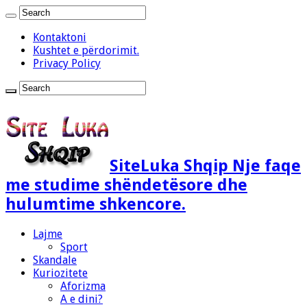
Kontaktoni
Kushtet e përdorimit.
Privacy Policy
SiteLuka Shqip Nje faqe
me studime shëndetësore dhe
hulumtime shkencore.
Lajme
Sport
Skandale
Kuriozitete
Aforizma
A e dini?