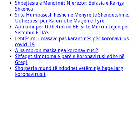
Shpejtësia e Mendimit Njerëzor: Befasia e Re nga
Shkenca
Si të Humbasësh Peshë në Mënyrë të Shëndetshme:
Udhëzuesi për Kalori dhe Matjen e Tyre
Aplikimi për Udhëtim në BE: Si të Merrni Lejen për
Sistemin ETIAS
Lehtësimi i masave pas karantinës për koronavirus
covid-19
A na mbron maska nga koronavirusi?
Shfaqet simptoma e parë e Koronavirusi edhe në
Greqi
Shqipëria mund të ndodhet vetëm një hapë larg
koronavirusit