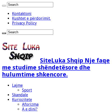
Kontaktoni
Kushtet e përdorimit.
Privacy Policy
SiteLuka Shqip Nje faqe
me studime shëndetësore dhe
hulumtime shkencore.
Lajme
Sport
Skandale
Kuriozitete
Aforizma
A e dini?