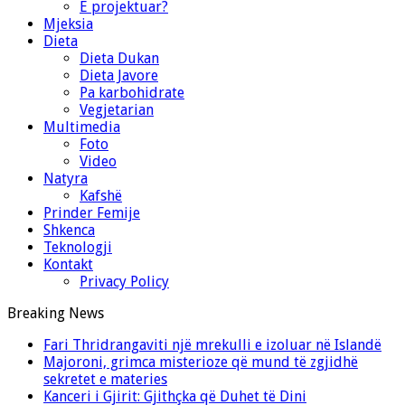
E projektuar?
Mjeksia
Dieta
Dieta Dukan
Dieta Javore
Pa karbohidrate
Vegjetarian
Multimedia
Foto
Video
Natyra
Kafshë
Prinder Femije
Shkenca
Teknologji
Kontakt
Privacy Policy
Breaking News
Fari Thridrangaviti një mrekulli e izoluar në Islandë
Majoroni, grimca misterioze që mund të zgjidhë
sekretet e materies
Kanceri i Gjirit: Gjithçka që Duhet të Dini