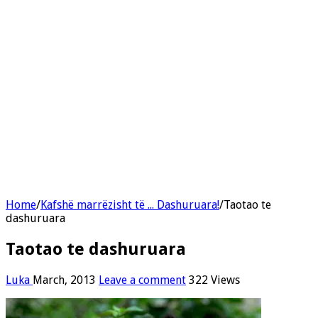
Home
/
Kafshë marrëzisht të ... Dashuruara!
/
Taotao te
dashuruara
Taotao te dashuruara
Luka
March, 2013
Leave a comment
322 Views