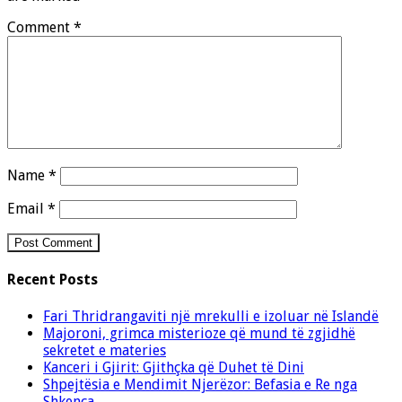
Comment
*
Name
*
Email
*
Recent Posts
Fari Thridrangaviti një mrekulli e izoluar në Islandë
Majoroni, grimca misterioze që mund të zgjidhë
sekretet e materies
Kanceri i Gjirit: Gjithçka që Duhet të Dini
Shpejtësia e Mendimit Njerëzor: Befasia e Re nga
Shkenca