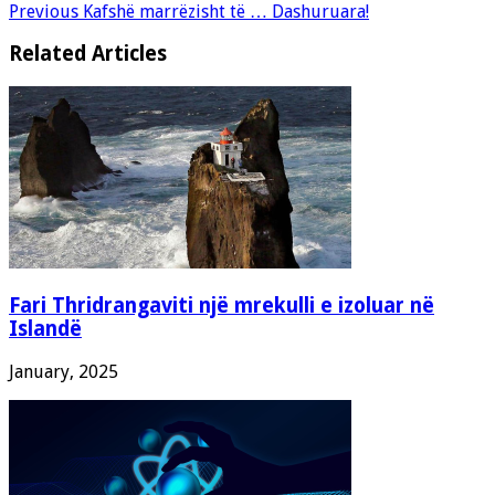
Previous
Kafshë marrëzisht të … Dashuruara!
Related Articles
Fari Thridrangaviti një mrekulli e izoluar në
Islandë
January, 2025