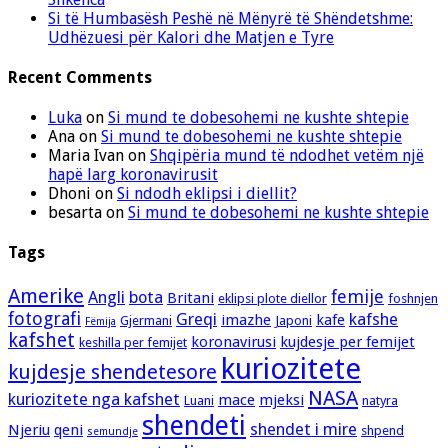
Si të Humbasësh Peshë në Mënyrë të Shëndetshme:
Udhëzuesi për Kalori dhe Matjen e Tyre
Recent Comments
Luka
on
Si mund te dobesohemi ne kushte shtepie
Ana
on
Si mund te dobesohemi ne kushte shtepie
Maria Ivan
on
Shqipëria mund të ndodhet vetëm një
hapë larg koronavirusit
Dhoni
on
Si ndodh eklipsi i diellit?
besarta
on
Si mund te dobesohemi ne kushte shtepie
Tags
Amerike
femije
Angli
bota
Britani
eklipsi plote diellor
foshnjen
fotografi
Greqi
kafshe
imazhe
kafe
Gjermani
Japoni
Fëmija
kafshet
koronavirusi
kujdesje per femijet
keshilla per femijet
kuriozitete
kujdesje shendetesore
NASA
kuriozitete nga kafshet
mace
mjeksi
Luani
natyra
shendeti
shendet i mire
Njeriu
qeni
shpend
semundje