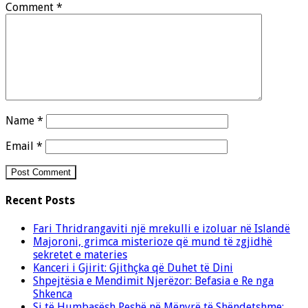
Comment
*
Name
*
Email
*
Recent Posts
Fari Thridrangaviti një mrekulli e izoluar në Islandë
Majoroni, grimca misterioze që mund të zgjidhë
sekretet e materies
Kanceri i Gjirit: Gjithçka që Duhet të Dini
Shpejtësia e Mendimit Njerëzor: Befasia e Re nga
Shkenca
Si të Humbasësh Peshë në Mënyrë të Shëndetshme: