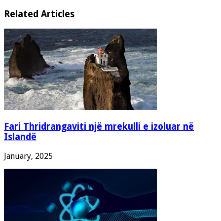
Related Articles
Fari Thridrangaviti një mrekulli e izoluar në
Islandë
January, 2025