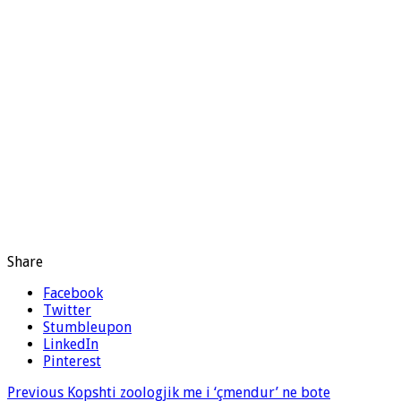
Share
Facebook
Twitter
Stumbleupon
LinkedIn
Pinterest
Previous
Kopshti zoologjik me i ‘çmendur’ ne bote