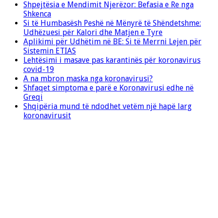
Shpejtësia e Mendimit Njerëzor: Befasia e Re nga
Shkenca
Si të Humbasësh Peshë në Mënyrë të Shëndetshme:
Udhëzuesi për Kalori dhe Matjen e Tyre
Aplikimi për Udhëtim në BE: Si të Merrni Lejen për
Sistemin ETIAS
Lehtësimi i masave pas karantinës për koronavirus
covid-19
A na mbron maska nga koronavirusi?
Shfaqet simptoma e parë e Koronavirusi edhe në
Greqi
Shqipëria mund të ndodhet vetëm një hapë larg
koronavirusit