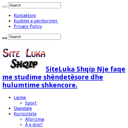
Kontaktoni
Kushtet e përdorimit.
Privacy Policy
SiteLuka Shqip Nje faqe
me studime shëndetësore dhe
hulumtime shkencore.
Lajme
Sport
Skandale
Kuriozitete
Aforizma
A e dini?