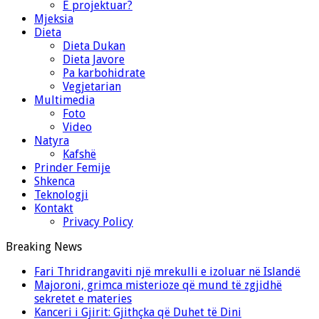
E projektuar?
Mjeksia
Dieta
Dieta Dukan
Dieta Javore
Pa karbohidrate
Vegjetarian
Multimedia
Foto
Video
Natyra
Kafshë
Prinder Femije
Shkenca
Teknologji
Kontakt
Privacy Policy
Breaking News
Fari Thridrangaviti një mrekulli e izoluar në Islandë
Majoroni, grimca misterioze që mund të zgjidhë
sekretet e materies
Kanceri i Gjirit: Gjithçka që Duhet të Dini