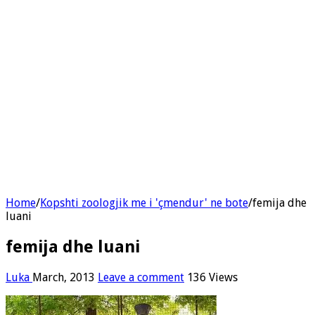
Home
/
Kopshti zoologjik me i 'çmendur' ne bote
/
femija dhe
luani
femija dhe luani
Luka
March, 2013
Leave a comment
136 Views