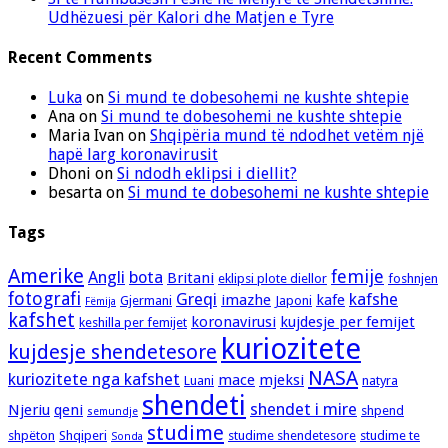
Udhëzuesi për Kalori dhe Matjen e Tyre
Recent Comments
Luka
on
Si mund te dobesohemi ne kushte shtepie
Ana
on
Si mund te dobesohemi ne kushte shtepie
Maria Ivan
on
Shqipëria mund të ndodhet vetëm një
hapë larg koronavirusit
Dhoni
on
Si ndodh eklipsi i diellit?
besarta
on
Si mund te dobesohemi ne kushte shtepie
Tags
Amerike
femije
Angli
bota
Britani
eklipsi plote diellor
foshnjen
fotografi
Greqi
kafshe
imazhe
kafe
Gjermani
Japoni
Fëmija
kafshet
koronavirusi
kujdesje per femijet
keshilla per femijet
kuriozitete
kujdesje shendetesore
NASA
kuriozitete nga kafshet
mace
mjeksi
Luani
natyra
shendeti
shendet i mire
Njeriu
qeni
shpend
semundje
studime
shpëton
Shqiperi
studime shendetesore
studime te
Sonda