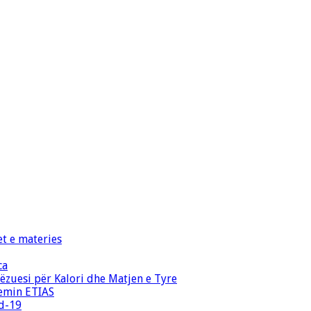
et e materies
ca
zuesi për Kalori dhe Matjen e Tyre
temin ETIAS
id-19