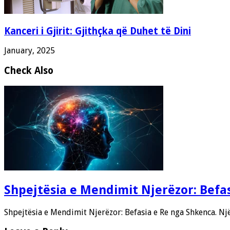
Kanceri i Gjirit: Gjithçka që Duhet të Dini
January, 2025
Check Also
Shpejtësia e Mendimit Njerëzor: Befa
Shpejtësia e Mendimit Njerëzor: Befasia e Re nga Shkenca. Nj