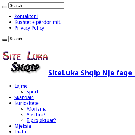
Kontaktoni
Kushtet e përdorimit.
Privacy Policy
SiteLuka Shqip Nje faq
Lajme
Sport
Skandale
Kuriozitete
Aforizma
A e dini?
E projektuar?
Mjeksia
Dieta