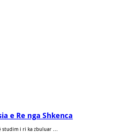
sia e Re nga Shkenca
ë studim i ri ka zbuluar …