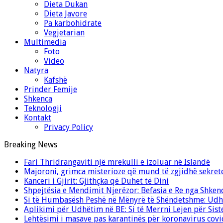
Dieta Dukan
Dieta Javore
Pa karbohidrate
Vegjetarian
Multimedia
Foto
Video
Natyra
Kafshë
Prinder Femije
Shkenca
Teknologji
Kontakt
Privacy Policy
Breaking News
Fari Thridrangaviti një mrekulli e izoluar në Islandë
Majoroni, grimca misterioze që mund të zgjidhë sekret
Kanceri i Gjirit: Gjithçka që Duhet të Dini
Shpejtësia e Mendimit Njerëzor: Befasia e Re nga Shken
Si të Humbasësh Peshë në Mënyrë të Shëndetshme: Udhë
Aplikimi për Udhëtim në BE: Si të Merrni Lejen për Sis
Lehtësimi i masave pas karantinës për koronavirus cov