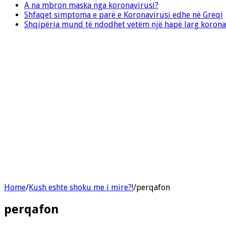
A na mbron maska nga koronavirusi?
Shfaqet simptoma e parë e Koronavirusi edhe në Greqi
Shqipëria mund të ndodhet vetëm një hapë larg korona
Home
/
Kush eshte shoku me i mire?!
/
perqafon
perqafon