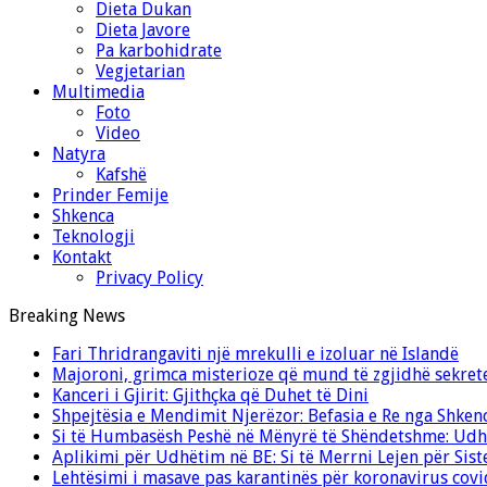
Dieta Dukan
Dieta Javore
Pa karbohidrate
Vegjetarian
Multimedia
Foto
Video
Natyra
Kafshë
Prinder Femije
Shkenca
Teknologji
Kontakt
Privacy Policy
Breaking News
Fari Thridrangaviti një mrekulli e izoluar në Islandë
Majoroni, grimca misterioze që mund të zgjidhë sekret
Kanceri i Gjirit: Gjithçka që Duhet të Dini
Shpejtësia e Mendimit Njerëzor: Befasia e Re nga Shken
Si të Humbasësh Peshë në Mënyrë të Shëndetshme: Udhë
Aplikimi për Udhëtim në BE: Si të Merrni Lejen për Sis
Lehtësimi i masave pas karantinës për koronavirus cov