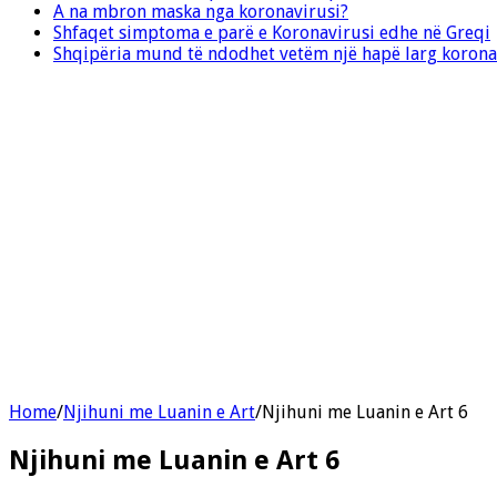
A na mbron maska nga koronavirusi?
Shfaqet simptoma e parë e Koronavirusi edhe në Greqi
Shqipëria mund të ndodhet vetëm një hapë larg korona
Home
/
Njihuni me Luanin e Art
/
Njihuni me Luanin e Art 6
Njihuni me Luanin e Art 6