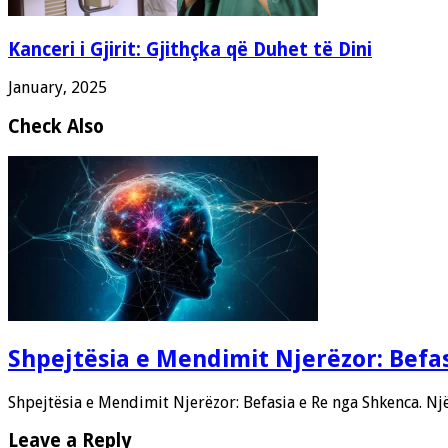
Kanceri i Gjirit: Gjithçka që Duhet të Dini
January, 2025
Check Also
Shpejtësia e Mendimit Njerëzor: Befa
Shpejtësia e Mendimit Njerëzor: Befasia e Re nga Shkenca. Nj
Leave a Reply