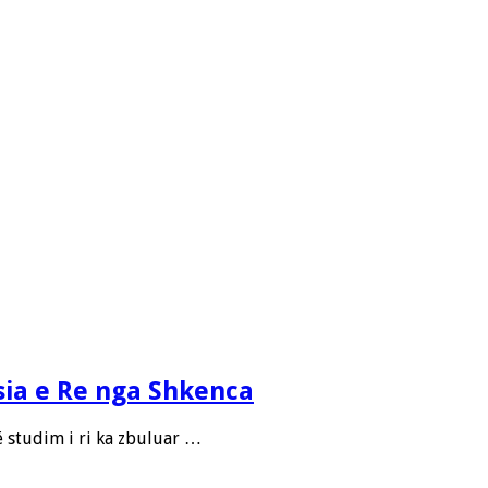
sia e Re nga Shkenca
ë studim i ri ka zbuluar …