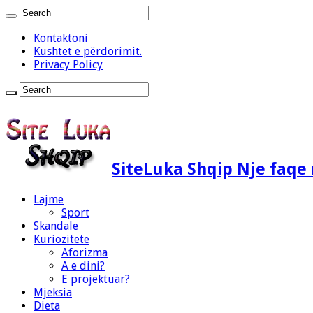
Kontaktoni
Kushtet e përdorimit.
Privacy Policy
SiteLuka Shqip Nje faq
Lajme
Sport
Skandale
Kuriozitete
Aforizma
A e dini?
E projektuar?
Mjeksia
Dieta