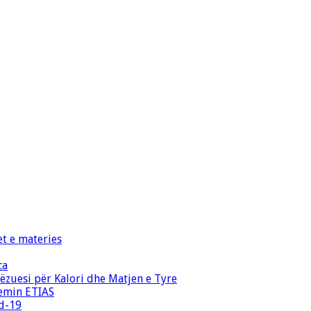
et e materies
ca
zuesi për Kalori dhe Matjen e Tyre
temin ETIAS
id-19