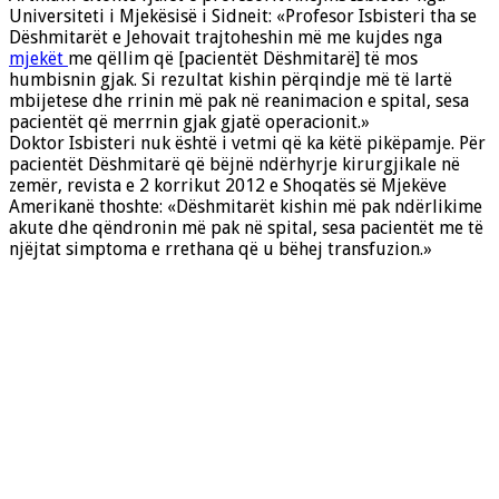
Universiteti i Mjekësisë i Sidneit: «Profesor Isbisteri tha se
Dëshmitarët e Jehovait trajtoheshin më me kujdes nga
mjekët
me qëllim që [pacientët Dëshmitarë] të mos
humbisnin gjak. Si rezultat kishin përqindje më të lartë
mbijetese dhe rrinin më pak në reanimacion e spital, sesa
pacientët që merrnin gjak gjatë operacionit.»
Doktor Isbisteri nuk është i vetmi që ka këtë pikëpamje. Për
pacientët Dëshmitarë që bëjnë ndërhyrje kirurgjikale në
zemër, revista e 2 korrikut 2012 e Shoqatës së Mjekëve
Amerikanë thoshte: «Dëshmitarët kishin më pak ndërlikime
akute dhe qëndronin më pak në spital, sesa pacientët me të
njëjtat simptoma e rrethana që u bëhej transfuzion.»