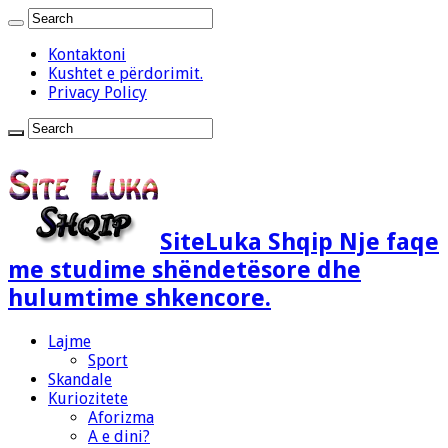
Kontaktoni
Kushtet e përdorimit.
Privacy Policy
SiteLuka Shqip Nje faqe
me studime shëndetësore dhe
hulumtime shkencore.
Lajme
Sport
Skandale
Kuriozitete
Aforizma
A e dini?