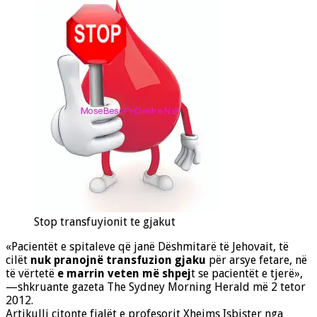
Stop transfuyionit te gjakut
«Pacientët e spitaleve që janë Dëshmitarë të Jehovait, të
cilët
nuk pranojnë transfuzion gjaku
për arsye fetare, në
të vërtetë
e marrin veten më shpej
t se pacientët e tjerë»,
—shkruante gazeta The Sydney Morning Herald më 2 tetor
2012.
Artikulli citonte fjalët e profesorit
Xhejms Isbister nga