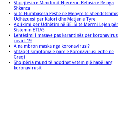
Shpejtësia e Mendimit Njerëzor: Befasia e Re nga
Shkenca
Si të Humbasësh Peshë në Mënyrë të Shëndetshme:
Udhëzuesi për Kalori dhe Matjen e Tyre
Aplikimi për Udhëtim në BE: Si të Merrni Lejen për
Sistemin ETIAS
Lehtësimi i masave pas karantinës për koronavirus
covid-19
A na mbron maska nga koronavirusi?
Shfaqet simptoma e parë e Koronavirusi edhe në
Greqi
Shqipëria mund të ndodhet vetëm një hapë larg
koronavirusit