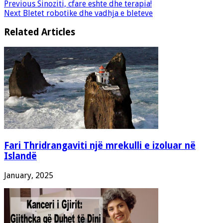
Previous
Sinoziti, cfare eshte dhe terapia!
Next
Bletet robotike dhe vadhja e bleteve
Related Articles
Fari Thridrangaviti një mrekulli e izoluar në
Islandë
January, 2025