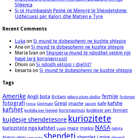
Shkenca
Si të Humbasësh Peshë në Mënyrë të Shëndetshme:
Udhëzuesi për Kalori dhe Matjen e Tyre
Recent Comments
Luka
on
Si mund te dobesohemi ne kushte shtepie
Ana
on
Si mund te dobesohemi ne kushte shtepie
Maria Ivan
on
Shqipëria mund të ndodhet vetëm një
hapë larg koronavirusit
Dhoni
on
Si ndodh eklipsi i diellit?
besarta
on
Si mund te dobesohemi ne kushte shtepie
Tags
Amerike
femije
Angli
bota
Britani
eklipsi plote diellor
foshnjen
fotografi
Greqi
kafshe
imazhe
kafe
Gjermani
Japoni
Fëmija
kafshet
koronavirusi
kujdesje per femijet
keshilla per femijet
kuriozitete
kujdesje shendetesore
NASA
kuriozitete nga kafshet
mace
mjeksi
Luani
natyra
shendeti
shendet i mire
Njeriu
qeni
shpend
semundje