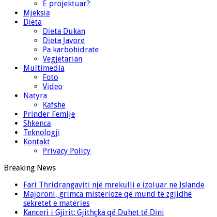
E projektuar?
Mjeksia
Dieta
Dieta Dukan
Dieta Javore
Pa karbohidrate
Vegjetarian
Multimedia
Foto
Video
Natyra
Kafshë
Prinder Femije
Shkenca
Teknologji
Kontakt
Privacy Policy
Breaking News
Fari Thridrangaviti një mrekulli e izoluar në Islandë
Majoroni, grimca misterioze që mund të zgjidhë
sekretet e materies
Kanceri i Gjirit: Gjithçka që Duhet të Dini