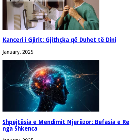
Kanceri i Gjirit: Gjithçka që Duhet të Dini
January, 2025
Shpejtësia e Mendimit Njerëzor: Befasia e Re
nga Shkenca