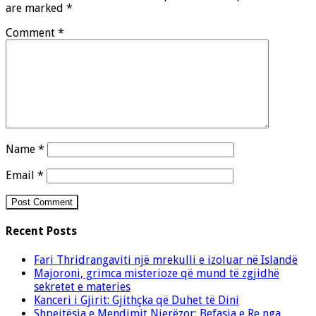
are marked
*
Comment
*
Name
*
Email
*
Recent Posts
Fari Thridrangaviti një mrekulli e izoluar në Islandë
Majoroni, grimca misterioze që mund të zgjidhë
sekretet e materies
Kanceri i Gjirit: Gjithçka që Duhet të Dini
Shpejtësia e Mendimit Njerëzor: Befasia e Re nga