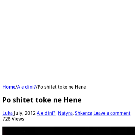
Home
/
A e dini?
/
Po shitet toke ne Hene
Po shitet toke ne Hene
Luka
July, 2012
A e dini?
,
Natyra
,
Shkenca
Leave a comment
728 Views