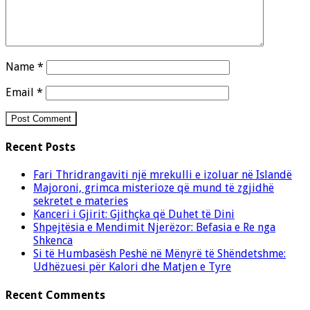
Name
*
Email
*
Recent Posts
Fari Thridrangaviti një mrekulli e izoluar në Islandë
Majoroni, grimca misterioze që mund të zgjidhë
sekretet e materies
Kanceri i Gjirit: Gjithçka që Duhet të Dini
Shpejtësia e Mendimit Njerëzor: Befasia e Re nga
Shkenca
Si të Humbasësh Peshë në Mënyrë të Shëndetshme:
Udhëzuesi për Kalori dhe Matjen e Tyre
Recent Comments