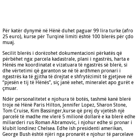
Për katër dynymë në Hënë duhet paguar 99 lira turke (afro
25 euro), kurse për Turqinë limiti është 100 blerës për çdo
muaj.
Secilit blerës i dorëzohet dokumentacioni përkatës që
përbëhet nga: parcela kadastrale, plani i ngastrës, harta e
Hënës me koordinatat e vizatuara të ngastrës së blerë, si
dhe vërtetimi që garanton se në të ardhmen pronari i
ngastrës ka të gjitha të drejtat e shfrytëzimit të gjetjeve në
“pjesën e tij të Hënës”, siç janë xehet, mineralet apo gurët e
çmuar.
Ndër personalitetet e njohura të botës, tashmë kanë blerë
troje në Hënë Paris Hilton, Jennifer Lopez, Sharon Stone,
Tom Cruise, Kim Bassinger,kurse që prej dy vjetësh një
parcelë të madhe me vlerë 5 milionë dollarë e ka blerë edhe
miliarderi rus Roman Abramovic, i njohur edhe si pronar i
klubit londinez Chelsea. Edhe ish presidenti amerikan,
George Bush është njëri nga pronarët e njohur të parcelave