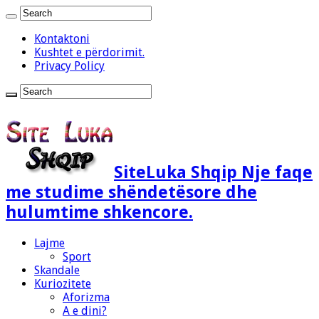
Kontaktoni
Kushtet e përdorimit.
Privacy Policy
SiteLuka Shqip Nje faqe
me studime shëndetësore dhe
hulumtime shkencore.
Lajme
Sport
Skandale
Kuriozitete
Aforizma
A e dini?