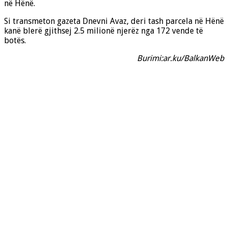
në Hënë.
Si transmeton gazeta Dnevni Avaz, deri tash parcela në Hënë
kanë blerë gjithsej 2.5 milionë njerëz nga 172 vende të
botës.
Burimi:ar.ku/BalkanWeb