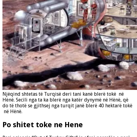
Njëqind shtetas të Turqisë deri tani kanë blerë tokë në
Hënë. Secili nga ta ka blerë nga katër dynymë në Hënë, që
do të thotë se gjithsej nga turqit janë blerë 40 hektarë tokë
në Hënë.
Po shitet toke ne Hene