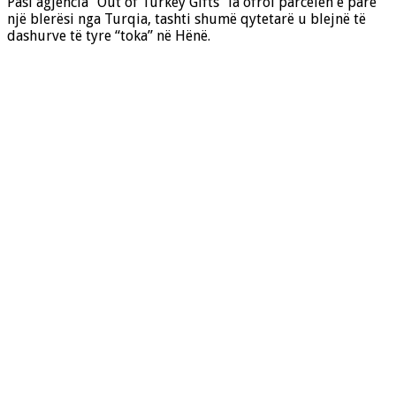
Pasi agjencia “Out of Turkey Gifts” ia ofroi parcelën e parë
një blerësi nga Turqia, tashti shumë qytetarë u blejnë të
dashurve të tyre “toka” në Hënë.