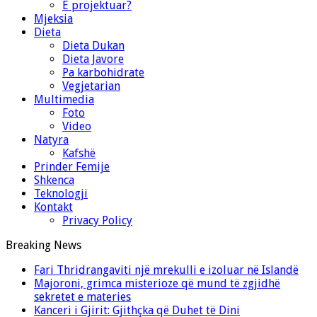
E projektuar?
Mjeksia
Dieta
Dieta Dukan
Dieta Javore
Pa karbohidrate
Vegjetarian
Multimedia
Foto
Video
Natyra
Kafshë
Prinder Femije
Shkenca
Teknologji
Kontakt
Privacy Policy
Breaking News
Fari Thridrangaviti një mrekulli e izoluar në Islandë
Majoroni, grimca misterioze që mund të zgjidhë
sekretet e materies
Kanceri i Gjirit: Gjithçka që Duhet të Dini