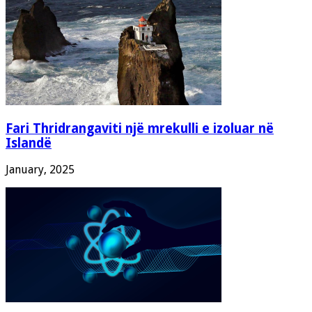
Fari Thridrangaviti një mrekulli e izoluar në
Islandë
January, 2025