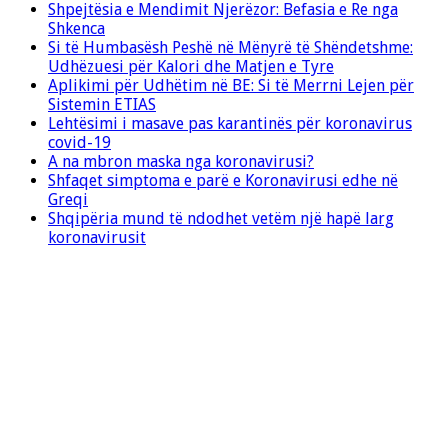
Shpejtësia e Mendimit Njerëzor: Befasia e Re nga
Shkenca
Si të Humbasësh Peshë në Mënyrë të Shëndetshme:
Udhëzuesi për Kalori dhe Matjen e Tyre
Aplikimi për Udhëtim në BE: Si të Merrni Lejen për
Sistemin ETIAS
Lehtësimi i masave pas karantinës për koronavirus
covid-19
A na mbron maska nga koronavirusi?
Shfaqet simptoma e parë e Koronavirusi edhe në
Greqi
Shqipëria mund të ndodhet vetëm një hapë larg
koronavirusit