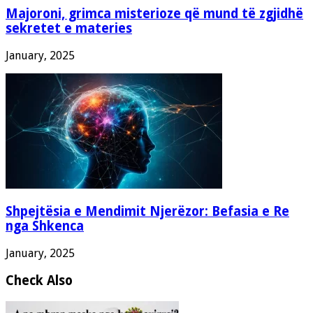
Majoroni, grimca misterioze që mund të zgjidhë
sekretet e materies
January, 2025
Shpejtësia e Mendimit Njerëzor: Befasia e Re
nga Shkenca
January, 2025
Check Also