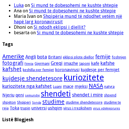
Luka
on
Si mund te dobesohemi ne kushte shtepie
Ana
on
Si mund te dobesohemi ne kushte shtepie
Maria Ivan
on
Shqipëria mund të ndodhet vetëm një
hapë larg koronavirusit
Dhoni
on
Si ndodh eklipsi i diellit?
besarta
on
Si mund te dobesohemi ne kushte shtepie
Tags
Amerike
femije
Angli
bota
Britani
eklipsi plote diellor
foshnjen
fotografi
Greqi
kafshe
imazhe
kafe
Gjermani
Japoni
Fëmija
kafshet
koronavirusi
kujdesje per femijet
keshilla per femijet
kuriozitete
kujdesje shendetesore
NASA
kuriozitete nga kafshet
mace
mjeksi
Luani
natyra
shendeti
shendet i mire
Njeriu
qeni
shpend
semundje
studime
shpëton
Shqiperi
studime shendetesore
studime te
Sonda
Toka
universi
ushqim
reja
trupin
virus i rrezikshem
virus vdekjeprures
Listë Blogjesh