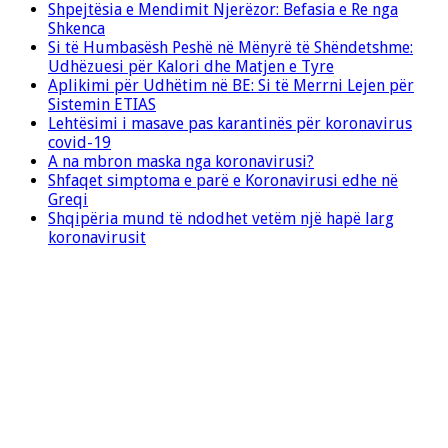
Shpejtësia e Mendimit Njerëzor: Befasia e Re nga
Shkenca
Si të Humbasësh Peshë në Mënyrë të Shëndetshme:
Udhëzuesi për Kalori dhe Matjen e Tyre
Aplikimi për Udhëtim në BE: Si të Merrni Lejen për
Sistemin ETIAS
Lehtësimi i masave pas karantinës për koronavirus
covid-19
A na mbron maska nga koronavirusi?
Shfaqet simptoma e parë e Koronavirusi edhe në
Greqi
Shqipëria mund të ndodhet vetëm një hapë larg
koronavirusit