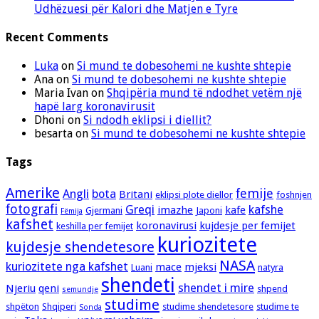
Udhëzuesi për Kalori dhe Matjen e Tyre
Recent Comments
Luka
on
Si mund te dobesohemi ne kushte shtepie
Ana
on
Si mund te dobesohemi ne kushte shtepie
Maria Ivan
on
Shqipëria mund të ndodhet vetëm një
hapë larg koronavirusit
Dhoni
on
Si ndodh eklipsi i diellit?
besarta
on
Si mund te dobesohemi ne kushte shtepie
Tags
Amerike
femije
Angli
bota
Britani
eklipsi plote diellor
foshnjen
fotografi
Greqi
kafshe
imazhe
kafe
Gjermani
Japoni
Fëmija
kafshet
koronavirusi
kujdesje per femijet
keshilla per femijet
kuriozitete
kujdesje shendetesore
NASA
kuriozitete nga kafshet
mace
mjeksi
Luani
natyra
shendeti
shendet i mire
Njeriu
qeni
shpend
semundje
studime
shpëton
Shqiperi
studime shendetesore
studime te
Sonda