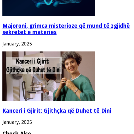
Majoroni, grimca misterioze që mund të zgjidhë
sekretet e materies
January, 2025
Kanceri i Gjirit: Gjithçka që Duhet të Dini
January, 2025
Check Also