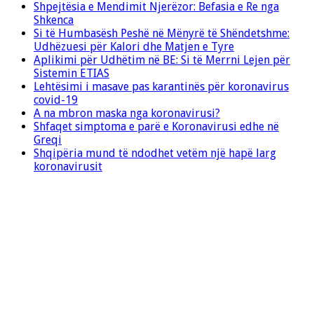
Shpejtësia e Mendimit Njerëzor: Befasia e Re nga
Shkenca
Si të Humbasësh Peshë në Mënyrë të Shëndetshme:
Udhëzuesi për Kalori dhe Matjen e Tyre
Aplikimi për Udhëtim në BE: Si të Merrni Lejen për
Sistemin ETIAS
Lehtësimi i masave pas karantinës për koronavirus
covid-19
A na mbron maska nga koronavirusi?
Shfaqet simptoma e parë e Koronavirusi edhe në
Greqi
Shqipëria mund të ndodhet vetëm një hapë larg
koronavirusit