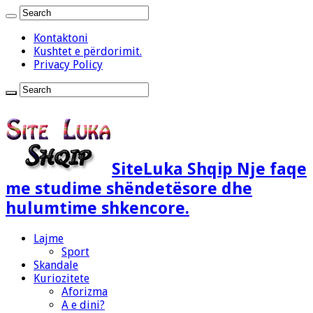
Kontaktoni
Kushtet e përdorimit.
Privacy Policy
SiteLuka Shqip Nje faqe
me studime shëndetësore dhe
hulumtime shkencore.
Lajme
Sport
Skandale
Kuriozitete
Aforizma
A e dini?