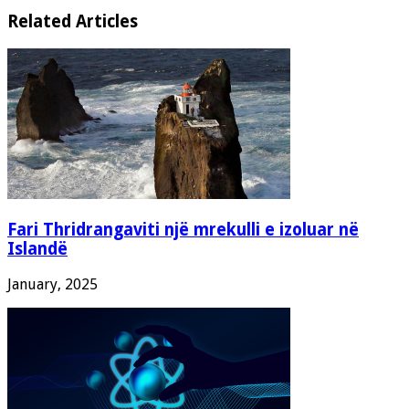
Related Articles
Fari Thridrangaviti një mrekulli e izoluar në
Islandë
January, 2025