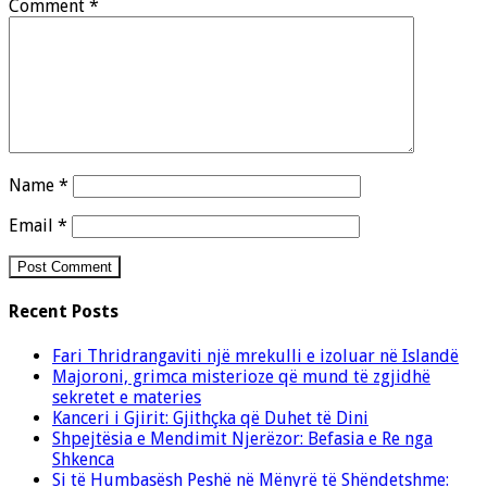
Comment
*
Name
*
Email
*
Recent Posts
Fari Thridrangaviti një mrekulli e izoluar në Islandë
Majoroni, grimca misterioze që mund të zgjidhë
sekretet e materies
Kanceri i Gjirit: Gjithçka që Duhet të Dini
Shpejtësia e Mendimit Njerëzor: Befasia e Re nga
Shkenca
Si të Humbasësh Peshë në Mënyrë të Shëndetshme: