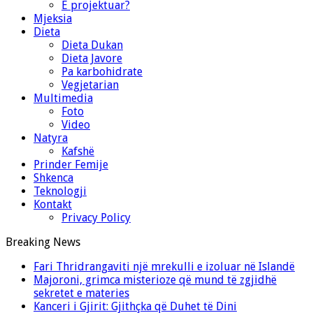
E projektuar?
Mjeksia
Dieta
Dieta Dukan
Dieta Javore
Pa karbohidrate
Vegjetarian
Multimedia
Foto
Video
Natyra
Kafshë
Prinder Femije
Shkenca
Teknologji
Kontakt
Privacy Policy
Breaking News
Fari Thridrangaviti një mrekulli e izoluar në Islandë
Majoroni, grimca misterioze që mund të zgjidhë
sekretet e materies
Kanceri i Gjirit: Gjithçka që Duhet të Dini