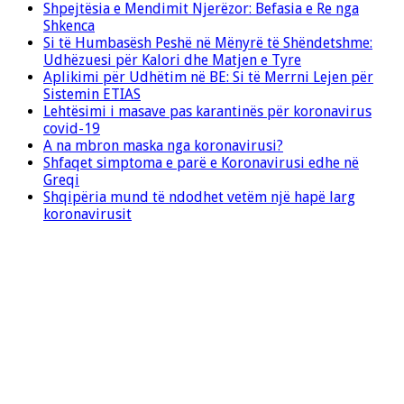
Shpejtësia e Mendimit Njerëzor: Befasia e Re nga
Shkenca
Si të Humbasësh Peshë në Mënyrë të Shëndetshme:
Udhëzuesi për Kalori dhe Matjen e Tyre
Aplikimi për Udhëtim në BE: Si të Merrni Lejen për
Sistemin ETIAS
Lehtësimi i masave pas karantinës për koronavirus
covid-19
A na mbron maska nga koronavirusi?
Shfaqet simptoma e parë e Koronavirusi edhe në
Greqi
Shqipëria mund të ndodhet vetëm një hapë larg
koronavirusit