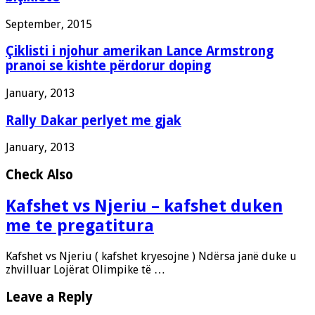
September, 2015
Çiklisti i njohur amerikan Lance Armstrong
pranoi se kishte përdorur doping
January, 2013
Rally Dakar perlyet me gjak
January, 2013
Check Also
Kafshet vs Njeriu – kafshet duken
me te pregatitura
Kafshet vs Njeriu ( kafshet kryesojne ) Ndërsa janë duke u
zhvilluar Lojërat Olimpike të …
Leave a Reply