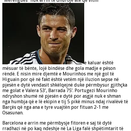
“Merengues” nuk arrin të dhurojë atë që vitin
e kaluar është
mësuar të bënte, lojë bindëse dhe gola madje e pëson
rëndë. E nisin mire djemtë e Mourinhos me një
gol të
Higuain por që në fakt është vetëm një iluzion sepse në
pjesën e dytë vendasit shkëlqejnë duke përmbysur gjithçka
me golat e Valera 53’, Barrada 75’. Portugezi Mourinho
ndryshon shumë në pjesën e dytë por asgjë nuk e shman
nga humbja që e lë ekipin e tij 5 pikë minus ndaj rivalëvë të
Barçës që nga ana e tyre vuajtën por fituan 2-1 me
Osasunan.
Barcelona e arrin me përmbysje fitoren e saj të dytë
rradhazi në po kaq ndeshje në La Liga falë shpëtimtarit të