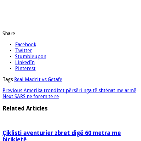
Share
Facebook
Twitter
Stumbleupon
LinkedIn
Pinterest
Tags
Real Madrit vs Getafe
Previous
Amerika tronditet përsëri nga të shtënat me armë
Next
SARS ne forem te re
Related Articles
Çiklisti aventurier zbret digë 60 metra me
biçikletë