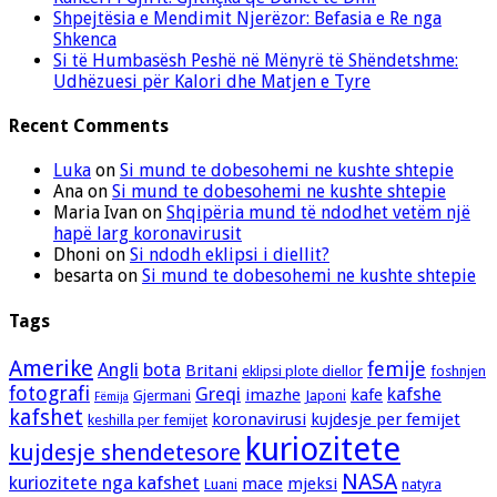
Shpejtësia e Mendimit Njerëzor: Befasia e Re nga
Shkenca
Si të Humbasësh Peshë në Mënyrë të Shëndetshme:
Udhëzuesi për Kalori dhe Matjen e Tyre
Recent Comments
Luka
on
Si mund te dobesohemi ne kushte shtepie
Ana
on
Si mund te dobesohemi ne kushte shtepie
Maria Ivan
on
Shqipëria mund të ndodhet vetëm një
hapë larg koronavirusit
Dhoni
on
Si ndodh eklipsi i diellit?
besarta
on
Si mund te dobesohemi ne kushte shtepie
Tags
Amerike
femije
Angli
bota
Britani
eklipsi plote diellor
foshnjen
fotografi
Greqi
kafshe
imazhe
kafe
Gjermani
Japoni
Fëmija
kafshet
koronavirusi
kujdesje per femijet
keshilla per femijet
kuriozitete
kujdesje shendetesore
NASA
kuriozitete nga kafshet
mace
mjeksi
Luani
natyra