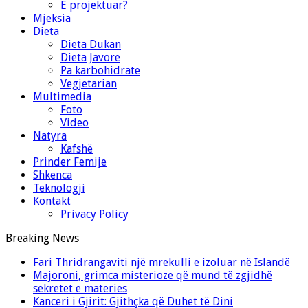
E projektuar?
Mjeksia
Dieta
Dieta Dukan
Dieta Javore
Pa karbohidrate
Vegjetarian
Multimedia
Foto
Video
Natyra
Kafshë
Prinder Femije
Shkenca
Teknologji
Kontakt
Privacy Policy
Breaking News
Fari Thridrangaviti një mrekulli e izoluar në Islandë
Majoroni, grimca misterioze që mund të zgjidhë
sekretet e materies
Kanceri i Gjirit: Gjithçka që Duhet të Dini