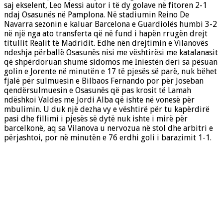
saj ekselent, Leo Messi autor i të dy golave në fitoren 2-1
ndaj Osasunës në Pamplona. Në stadiumin Reino De
Navarra sezonin e kaluar Barcelona e Guardiolës humbi 3-2
në një nga ato transferta që në fund i hapën rrugën drejt
titullit Realit të Madridit. Edhe nën drejtimin e Vilanovës
ndeshja përballë Osasunës nisi me vështirësi me katalanasit
që shpërdoruan shumë sidomos me Iniestën deri sa pësuan
golin e Jorente në minutën e 17 të pjesës së parë, nuk bëhet
fjalë për sulmuesin e Bilbaos Fernando por për Joseban
qendërsulmuesin e Osasunës që pas krosit të Lamah
ndëshkoi Valdes me Jordi Alba që ishte në vonesë për
mbulimin. U duk një dezha vy e vështirë për tu kapërdirë
pasi dhe fillimi i pjesës së dytë nuk ishte i mirë për
barcelkonë, aq sa Vilanova u nervozua në stol dhe arbitri e
përjashtoi, por në minutën e 76 erdhi goli i barazimit 1-1.