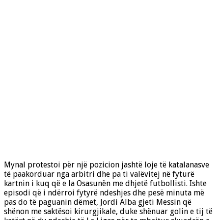
Mynal protestoi për një pozicion jashtë loje të katalanasve
të paakorduar nga arbitri dhe pa ti valëvitej në fyturë
kartnin i kuq që e la Osasunën me dhjetë futbollisti. Ishte
episodi që i ndërroi fytyrë ndeshjes dhe pesë minuta më
pas do të paguanin dëmet, Jordi Alba gjeti Messin që
shënon me saktësoi kirurgjikale, duke shënuar golin e tij të