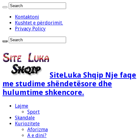
Kontaktoni
Kushtet e përdorimit.
Privacy Policy
SiteLuka Shqip Nje faqe
me studime shëndetësore dhe
hulumtime shkencore.
Lajme
Sport
Skandale
Kuriozitete
Aforizma
A e dini?