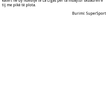
katërt në dy ndeshje të La Ligas për ta mbajtur skuadrën e
tij me pikë të plota.
Burimi: SuperSport