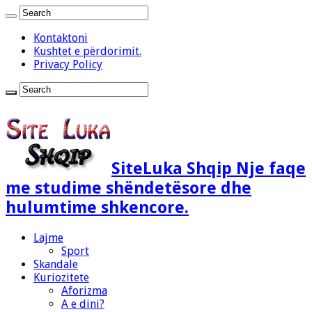
Kontaktoni
Kushtet e përdorimit.
Privacy Policy
SiteLuka Shqip Nje faqe
me studime shëndetësore dhe
hulumtime shkencore.
Lajme
Sport
Skandale
Kuriozitete
Aforizma
A e dini?