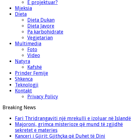
E projektuar?
Mjeksia
Dieta
Dieta Dukan
Dieta Javore
Pa karbohidrate
Vegjetarian
Multimedia
Foto
Video
Natyra
Kafshë
Prinder Femije
Shkenca
Teknologji
Kontakt
Privacy Policy
Breaking News
Fari Thridrangaviti një mrekulli e izoluar në Islandë
Majoroni, grimca misterioze që mund të zgjidhë
sekretet e materies
Kanceri i Gjirit: Gjithçka që Duhet të Dini