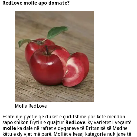
RedLove molle apo domate?
Molla RedLove
Është një pyetje që duket e çuditshme por këtë mendon
sapo shikon frytin e quajtur
RedLove
. Ky varietet i veçantë
molle
ka dalë në raftet e dyqaneve të Britanisë së Madhe
këtu e dy vjet më parë. Mollët e kësaj kategorie nuk janë të