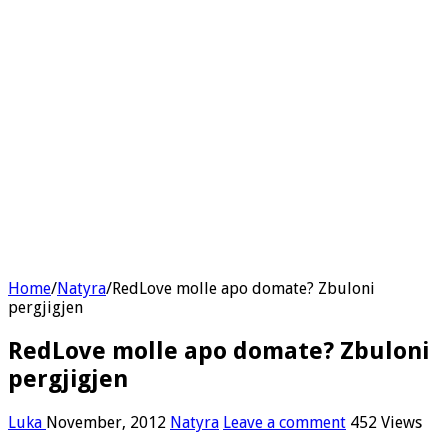
Home
/
Natyra
/
RedLove molle apo domate? Zbuloni
pergjigjen
RedLove molle apo domate? Zbuloni
pergjigjen
Luka
November, 2012
Natyra
Leave a comment
452 Views