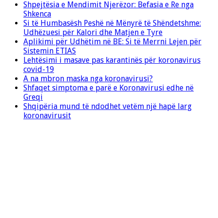
Shpejtësia e Mendimit Njerëzor: Befasia e Re nga
Shkenca
Si të Humbasësh Peshë në Mënyrë të Shëndetshme:
Udhëzuesi për Kalori dhe Matjen e Tyre
Aplikimi për Udhëtim në BE: Si të Merrni Lejen për
Sistemin ETIAS
Lehtësimi i masave pas karantinës për koronavirus
covid-19
A na mbron maska nga koronavirusi?
Shfaqet simptoma e parë e Koronavirusi edhe në
Greqi
Shqipëria mund të ndodhet vetëm një hapë larg
koronavirusit