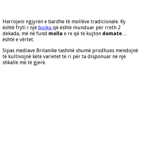
Harrojeni ngjyrën e bardhe të mollëve tradicionale. Ky
është fryti i një
bujku
që është munduar për rreth 2
dekada, më në fund
molla
e re që të kujton
domate
…
është e vërtet.
Sipas mediave Britanike tashmë shumë prodhues mendojnë
të kultivojnë këtë varietet të ri për ta disponuar në një
shkallë më të gjerë.