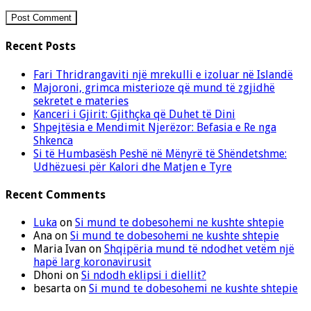
Recent Posts
Fari Thridrangaviti një mrekulli e izoluar në Islandë
Majoroni, grimca misterioze që mund të zgjidhë
sekretet e materies
Kanceri i Gjirit: Gjithçka që Duhet të Dini
Shpejtësia e Mendimit Njerëzor: Befasia e Re nga
Shkenca
Si të Humbasësh Peshë në Mënyrë të Shëndetshme:
Udhëzuesi për Kalori dhe Matjen e Tyre
Recent Comments
Luka
on
Si mund te dobesohemi ne kushte shtepie
Ana
on
Si mund te dobesohemi ne kushte shtepie
Maria Ivan
on
Shqipëria mund të ndodhet vetëm një
hapë larg koronavirusit
Dhoni
on
Si ndodh eklipsi i diellit?
besarta
on
Si mund te dobesohemi ne kushte shtepie