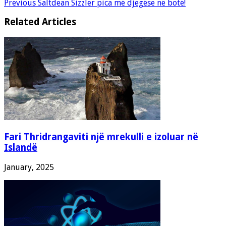
Previous
Saltdean Sizzler pica më djegëse në botë!
Related Articles
Fari Thridrangaviti një mrekulli e izoluar në
Islandë
January, 2025