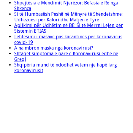
Shpejtësia e Mendimit Njerëzor: Befasia e Re nga
Shkenca
Si të Humbasësh Peshë në Mënyrë të Shëndetshme:
Udhëzuesi për Kalori dhe Matjen e Tyre
Aplikimi për Udhëtim në BE: Si të Merrni Lejen për
Sistemin ETIAS
Lehtësimi i masave pas karantinës për koronavirus
covid-19
A na mbron maska nga koronavirusi?
Shfaqet simptoma e parë e Koronavirusi edhe në
Greqi
Shqipëria mund të ndodhet vetëm një hapë larg
koronavirusit