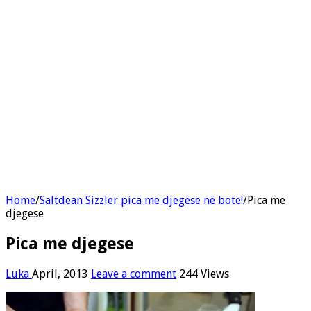
Home
/
Saltdean Sizzler pica më djegëse në botë!
/
Pica me
djegese
Pica me djegese
Luka
April, 2013
Leave a comment
244 Views