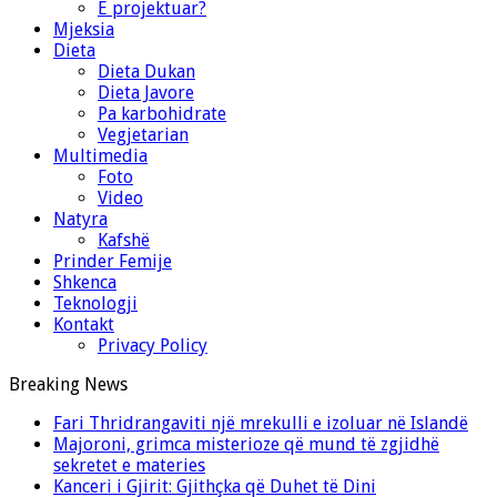
E projektuar?
Mjeksia
Dieta
Dieta Dukan
Dieta Javore
Pa karbohidrate
Vegjetarian
Multimedia
Foto
Video
Natyra
Kafshë
Prinder Femije
Shkenca
Teknologji
Kontakt
Privacy Policy
Breaking News
Fari Thridrangaviti një mrekulli e izoluar në Islandë
Majoroni, grimca misterioze që mund të zgjidhë
sekretet e materies
Kanceri i Gjirit: Gjithçka që Duhet të Dini