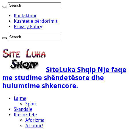
Kontaktoni
Kushtet e përdorimit.
Privacy Policy
SiteLuka Shqip Nje faqe
me studime shëndetësore dhe
hulumtime shkencore.
Lajme
Sport
Skandale
Kuriozitete
Aforizma
A e dini?