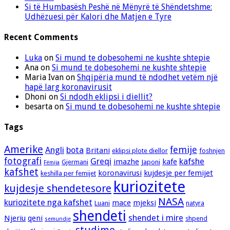
Si të Humbasësh Peshë në Mënyrë të Shëndetshme:
Udhëzuesi për Kalori dhe Matjen e Tyre
Recent Comments
Luka
on
Si mund te dobesohemi ne kushte shtepie
Ana
on
Si mund te dobesohemi ne kushte shtepie
Maria Ivan
on
Shqipëria mund të ndodhet vetëm një
hapë larg koronavirusit
Dhoni
on
Si ndodh eklipsi i diellit?
besarta
on
Si mund te dobesohemi ne kushte shtepie
Tags
Amerike
femije
Angli
bota
Britani
eklipsi plote diellor
foshnjen
fotografi
Greqi
kafshe
imazhe
kafe
Gjermani
Japoni
Fëmija
kafshet
koronavirusi
kujdesje per femijet
keshilla per femijet
kuriozitete
kujdesje shendetesore
NASA
kuriozitete nga kafshet
mace
mjeksi
Luani
natyra
shendeti
shendet i mire
Njeriu
qeni
shpend
semundje
studime