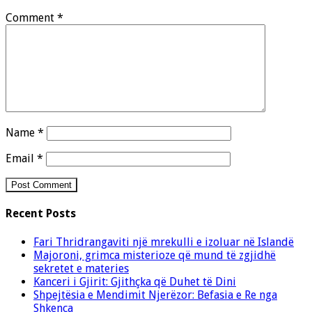
Comment
*
Name
*
Email
*
Recent Posts
Fari Thridrangaviti një mrekulli e izoluar në Islandë
Majoroni, grimca misterioze që mund të zgjidhë
sekretet e materies
Kanceri i Gjirit: Gjithçka që Duhet të Dini
Shpejtësia e Mendimit Njerëzor: Befasia e Re nga
Shkenca