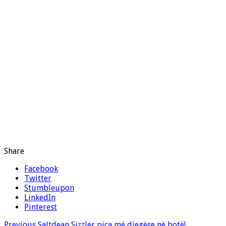
Share
Facebook
Twitter
Stumbleupon
LinkedIn
Pinterest
Previous
Saltdean Sizzler pica më djegëse në botë!