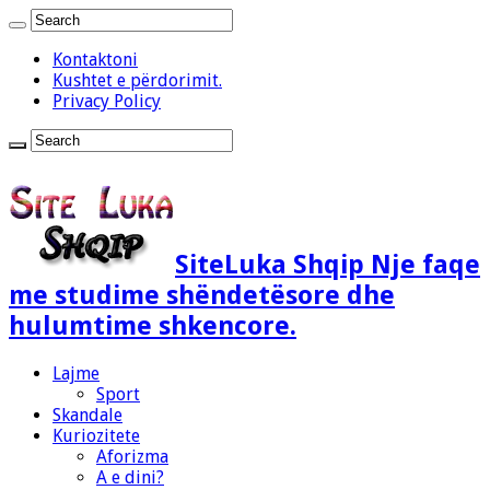
Kontaktoni
Kushtet e përdorimit.
Privacy Policy
SiteLuka Shqip Nje faqe
me studime shëndetësore dhe
hulumtime shkencore.
Lajme
Sport
Skandale
Kuriozitete
Aforizma
A e dini?