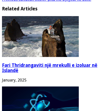
Related Articles
Fari Thridrangaviti një mrekulli e izoluar në
Islandë
January, 2025