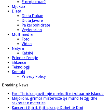
E projektuar?
Mjeksia
Dieta
Dieta Dukan
Dieta Javore
Pa karbohidrate
Vegjetarian
Multimedia
Foto
Video
Natyra
Kafshë
Prinder Femije
Shkenca
Teknologji
Kontakt
Privacy Policy
Breaking News
Fari Thridrangaviti një mrekulli e izoluar në Islandë
Majoroni, grimca misterioze që mund të zgjidhë
sekretet e materies
Kanceri i Gjirit: Gjithçka që Duhet të Dini