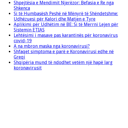
Shpejtësia e Mendimit Njerëzor: Befasia e Re nga
Shkenca
Si të Humbasësh Peshë në Mënyrë të Shëndetshme:
Udhëzuesi për Kalori dhe Matjen e Tyre
Aplikimi për Udhëtim në BE: Si të Merrni Lejen për
Sistemin ETIAS
Lehtësimi i masave pas karantinës për koronavirus
covid-19
A na mbron maska nga koronavirusi?
Shfaqet simptoma e parë e Koronavirusi edhe në
Greqi
Shqipëria mund të ndodhet vetëm një hapë larg
koronavirusit