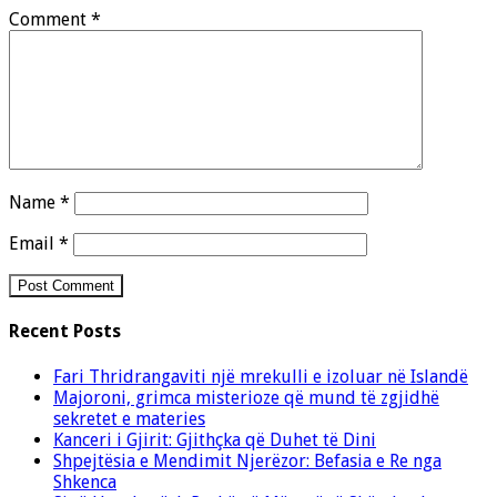
Comment
*
Name
*
Email
*
Recent Posts
Fari Thridrangaviti një mrekulli e izoluar në Islandë
Majoroni, grimca misterioze që mund të zgjidhë
sekretet e materies
Kanceri i Gjirit: Gjithçka që Duhet të Dini
Shpejtësia e Mendimit Njerëzor: Befasia e Re nga
Shkenca