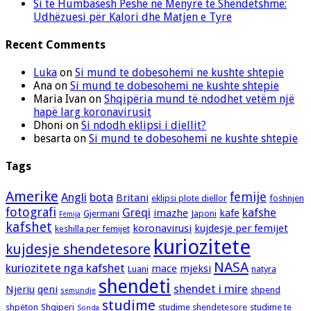
Si të Humbasësh Peshë në Mënyrë të Shëndetshme:
Udhëzuesi për Kalori dhe Matjen e Tyre
Recent Comments
Luka
on
Si mund te dobesohemi ne kushte shtepie
Ana
on
Si mund te dobesohemi ne kushte shtepie
Maria Ivan
on
Shqipëria mund të ndodhet vetëm një
hapë larg koronavirusit
Dhoni
on
Si ndodh eklipsi i diellit?
besarta
on
Si mund te dobesohemi ne kushte shtepie
Tags
Amerike
femije
Angli
bota
Britani
eklipsi plote diellor
foshnjen
fotografi
Greqi
kafshe
imazhe
kafe
Gjermani
Japoni
Fëmija
kafshet
koronavirusi
kujdesje per femijet
keshilla per femijet
kuriozitete
kujdesje shendetesore
NASA
kuriozitete nga kafshet
mace
mjeksi
Luani
natyra
shendeti
shendet i mire
Njeriu
qeni
shpend
semundje
studime
shpëton
Shqiperi
studime shendetesore
studime te
Sonda