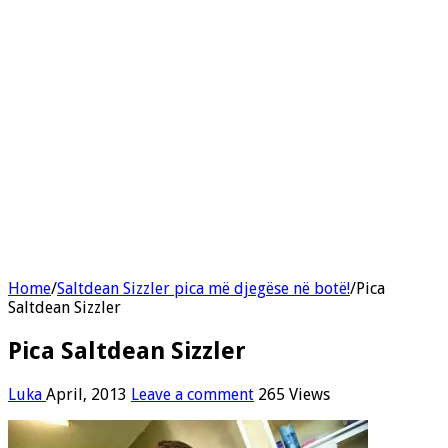
Home
/
Saltdean Sizzler pica më djegëse në botë!
/
Pica
Saltdean Sizzler
Pica Saltdean Sizzler
Luka
April, 2013
Leave a comment
265 Views