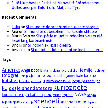
Si të Humbasësh Peshë në Mënyrë të Shëndetshme:
Udhëzuesi për Kalori dhe Matjen e Tyre
Recent Comments
Luka
on
Si mund te dobesohemi ne kushte shtepie
Ana
on
Si mund te dobesohemi ne kushte shtepie
Maria Ivan
on
Shqipëria mund të ndodhet vetëm një
hapë larg koronavirusit
Dhoni
on
Si ndodh eklipsi i diellit?
besarta
on
Si mund te dobesohemi ne kushte shtepie
Tags
Amerike
femije
Angli
bota
Britani
eklipsi plote diellor
foshnjen
fotografi
Greqi
kafshe
imazhe
kafe
Gjermani
Japoni
Fëmija
kafshet
koronavirusi
kujdesje per femijet
keshilla per femijet
kuriozitete
kujdesje shendetesore
NASA
kuriozitete nga kafshet
mace
mjeksi
Luani
natyra
shendeti
shendet i mire
Njeriu
qeni
shpend
semundje
studime