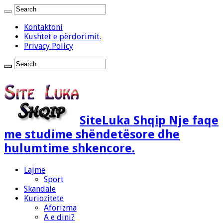
Kontaktoni
Kushtet e përdorimit.
Privacy Policy
SiteLuka Shqip Nje faqe
me studime shëndetësore dhe
hulumtime shkencore.
Lajme
Sport
Skandale
Kuriozitete
Aforizma
A e dini?