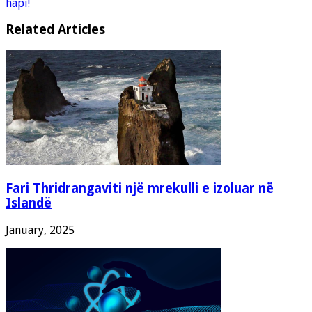
hapi!
Related Articles
Fari Thridrangaviti një mrekulli e izoluar në
Islandë
January, 2025