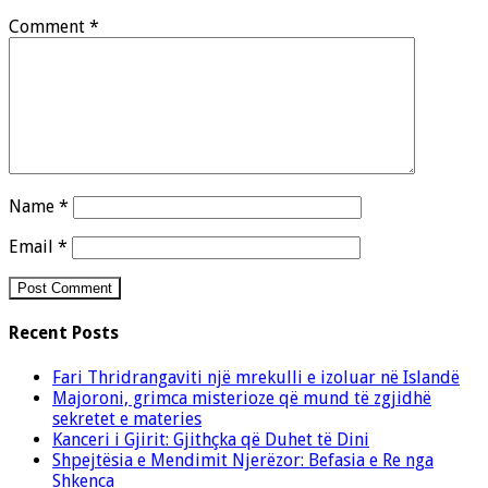
Comment
*
Name
*
Email
*
Recent Posts
Fari Thridrangaviti një mrekulli e izoluar në Islandë
Majoroni, grimca misterioze që mund të zgjidhë
sekretet e materies
Kanceri i Gjirit: Gjithçka që Duhet të Dini
Shpejtësia e Mendimit Njerëzor: Befasia e Re nga
Shkenca