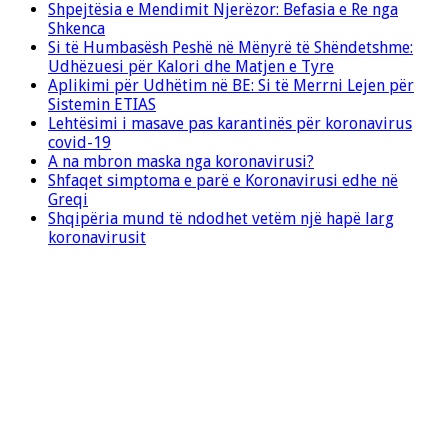
Shpejtësia e Mendimit Njerëzor: Befasia e Re nga
Shkenca
Si të Humbasësh Peshë në Mënyrë të Shëndetshme:
Udhëzuesi për Kalori dhe Matjen e Tyre
Aplikimi për Udhëtim në BE: Si të Merrni Lejen për
Sistemin ETIAS
Lehtësimi i masave pas karantinës për koronavirus
covid-19
A na mbron maska nga koronavirusi?
Shfaqet simptoma e parë e Koronavirusi edhe në
Greqi
Shqipëria mund të ndodhet vetëm një hapë larg
koronavirusit