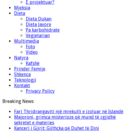
E projektuar?
Mjeksia
Dieta
Dieta Dukan
Dieta Javore
Pa karbohidrate
Vegjetarian
Multimedia
Foto
Video
Natyra
Kafshë
Prinder Femije
Shkenca
Teknologji
Kontakt
Privacy Policy
Breaking News
Fari Thridrangaviti një mrekulli e izoluar në Islandë
Majoroni, grimca misterioze që mund të zgjidhë
sekretet e materies
Kanceri i Gjirit: Gjithçka që Duhet të Dini