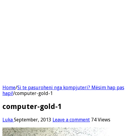
Home
/
Si te pasuroheni nga kompjuteri? Mësim hap pas
hapi!
/
computer-gold-1
computer-gold-1
Luka
September, 2013
Leave a comment
74 Views