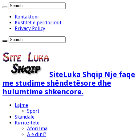
Kontaktoni
Kushtet e përdorimit.
Privacy Policy
SiteLuka Shqip Nje faqe
me studime shëndetësore dhe
hulumtime shkencore.
Lajme
Sport
Skandale
Kuriozitete
Aforizma
A e dini?