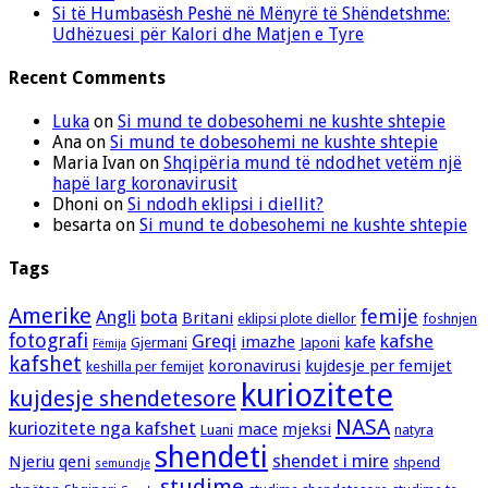
Si të Humbasësh Peshë në Mënyrë të Shëndetshme:
Udhëzuesi për Kalori dhe Matjen e Tyre
Recent Comments
Luka
on
Si mund te dobesohemi ne kushte shtepie
Ana
on
Si mund te dobesohemi ne kushte shtepie
Maria Ivan
on
Shqipëria mund të ndodhet vetëm një
hapë larg koronavirusit
Dhoni
on
Si ndodh eklipsi i diellit?
besarta
on
Si mund te dobesohemi ne kushte shtepie
Tags
Amerike
femije
Angli
bota
Britani
eklipsi plote diellor
foshnjen
fotografi
Greqi
kafshe
imazhe
kafe
Gjermani
Japoni
Fëmija
kafshet
koronavirusi
kujdesje per femijet
keshilla per femijet
kuriozitete
kujdesje shendetesore
NASA
kuriozitete nga kafshet
mace
mjeksi
Luani
natyra
shendeti
shendet i mire
Njeriu
qeni
shpend
semundje
studime