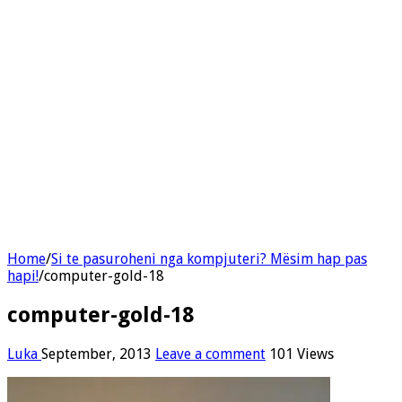
Home
/
Si te pasuroheni nga kompjuteri? Mësim hap pas
hapi!
/
computer-gold-18
computer-gold-18
Luka
September, 2013
Leave a comment
101 Views