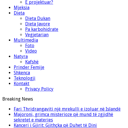
E projektuar?
Mjeksia
Dieta
Dieta Dukan
Dieta Javore
Pa karbohidrate
Vegjetarian
Multimedia
Foto
Video
Natyra
Kafshë
Prinder Femije
Shkenca
Teknologji
Kontakt
Privacy Policy
Breaking News
Fari Thridrangaviti një mrekulli e izoluar në Islandë
Majoroni, grimca misterioze që mund të zgjidhë
sekretet e materies
Kanceri i Gjirit: Gjithçka që Duhet të Dini