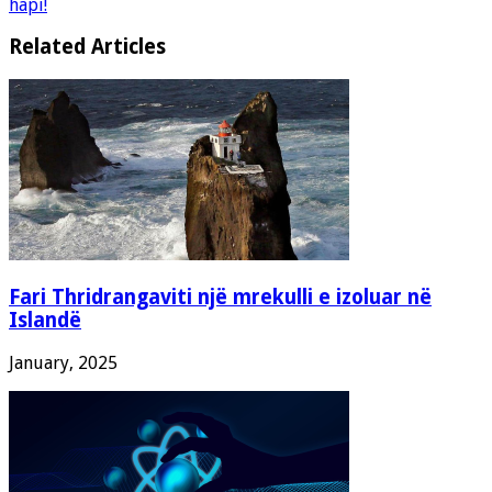
hapi!
Related Articles
Fari Thridrangaviti një mrekulli e izoluar në
Islandë
January, 2025