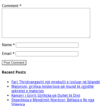
Comment
*
Name
*
Email
*
Recent Posts
Fari Thridrangaviti një mrekulli e izoluar në Islandë
Majoroni, grimca misterioze që mund të zgjidhë
sekretet e materies
Kanceri i Gjirit: Gjithçka që Duhet të Dini
Shpejtësia e Mendimit Njerëzor: Befasia e Re nga
Shkenca