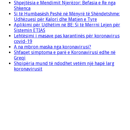
Shpejtësia e Mendimit Njerëzor: Befasia e Re nga
Shkenca
Si të Humbasësh Peshë në Mënyrë të Shëndetshme:
Udhëzuesi për Kalori dhe Matjen e Tyre
Aplikimi për Udhëtim në BE: Si të Merrni Lejen për
Sistemin ETIAS
Lehtësimi i masave pas karantinës për koronavirus
covid-19
A na mbron maska nga koronavirusi?
Shfaqet simptoma e parë e Koronavirusi edhe në
Greqi
Shqipëria mund të ndodhet vetëm një hapë larg
koronavirusit