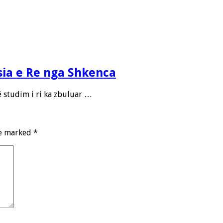
sia e Re nga Shkenca
ë studim i ri ka zbuluar …
re marked
*