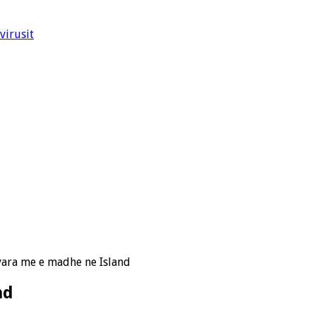
virusit
vara me e madhe ne Island
nd