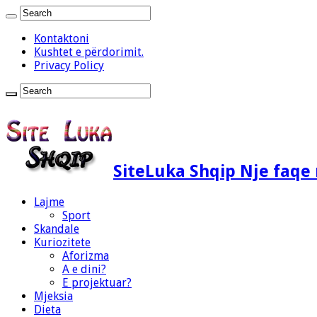
Kontaktoni
Kushtet e përdorimit.
Privacy Policy
SiteLuka Shqip Nje faq
Lajme
Sport
Skandale
Kuriozitete
Aforizma
A e dini?
E projektuar?
Mjeksia
Dieta