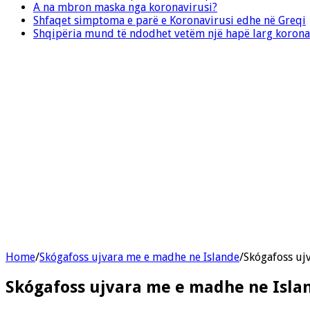
A na mbron maska nga koronavirusi?
Shfaqet simptoma e parë e Koronavirusi edhe në Greqi
Shqipëria mund të ndodhet vetëm një hapë larg korona
Home
/
Skógafoss ujvara me e madhe ne Islande
/
Skógafoss uj
Skógafoss ujvara me e madhe ne Isla