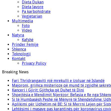
Dieta Dukan
Dieta Javore
Pa karbohidrate
Vegjetarian
Multimedia
Foto
Video
Natyra
Kafshë
Prinder Femije
Shkenca
Teknologji
Kontakt
Privacy Policy
Breaking News
Fari Thridrangaviti një mrekulli e izoluar në Islandë
Majoroni, grimca misterioze që mund të zgjidhë sekret
Kanceri i Gjirit: Gjithçka që Duhet të Dini
Shpejtësia e Mendimit Njerëzor: Befasia e Re nga Shken
Si të Humbasësh Peshë në Mënyrë të Shëndetshme: Udhë
Aplikimi për Udhëtim në BE: Si të Merrni Lejen për Sis
Lehtësimi i masave pas karantinës për koronavirus cov