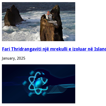
Fari Thridrangaviti një mrekulli e izoluar në Islan
January, 2025