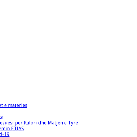
et e materies
ca
zuesi për Kalori dhe Matjen e Tyre
temin ETIAS
id-19