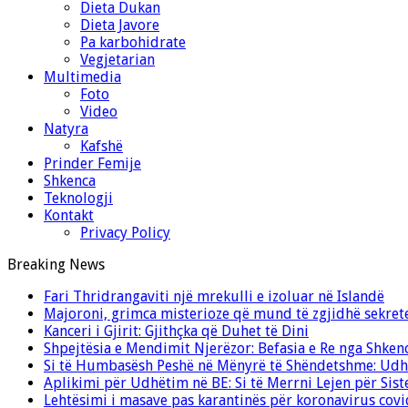
Dieta Dukan
Dieta Javore
Pa karbohidrate
Vegjetarian
Multimedia
Foto
Video
Natyra
Kafshë
Prinder Femije
Shkenca
Teknologji
Kontakt
Privacy Policy
Breaking News
Fari Thridrangaviti një mrekulli e izoluar në Islandë
Majoroni, grimca misterioze që mund të zgjidhë sekret
Kanceri i Gjirit: Gjithçka që Duhet të Dini
Shpejtësia e Mendimit Njerëzor: Befasia e Re nga Shken
Si të Humbasësh Peshë në Mënyrë të Shëndetshme: Udhë
Aplikimi për Udhëtim në BE: Si të Merrni Lejen për Sis
Lehtësimi i masave pas karantinës për koronavirus cov