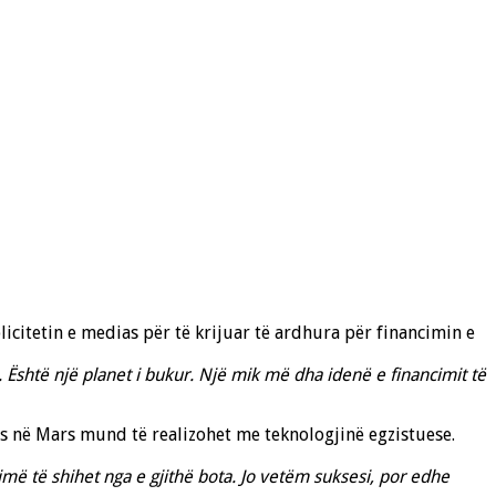
icitetin e medias për të krijuar të ardhura për financimin e
 Është një planet i bukur. Një mik më dha idenë e financimit të
tës në Mars mund të realizohet me teknologjinë egzistuese.
ë të shihet nga e gjithë bota. Jo vetëm suksesi, por edhe