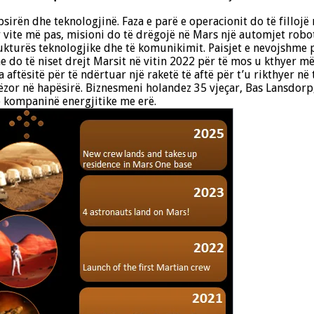
irën dhe teknologjinë. Faza e parë e operacionit do të fillojë 
vite më pas, misioni do të drëgojë në Mars një automjet robot
tukturës teknologjike dhe të komunikimit. Paisjet e nevojshme p
 do të niset drejt Marsit në vitin 2022 për të mos u kthyer më n
aftësitë për të ndërtuar një raketë të aftë për t’u rikthyer në 
zor në hapësirë. Biznesmeni holandez 35 vjeçar, Bas Lansdorp,
ë kompaninë energjitike me erë.