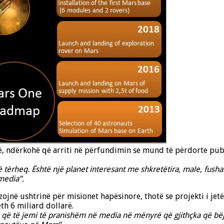
të, ndërkohë që arriti në përfundimin se mund të përdorte publ
tërheq. Është një planet interesant me shkretëtira, male, fusha.
 media”.
zojnë ushtrinë për misionet hapësinore, thotë se projekti i je
th 6 miliard dollarë.
që të jemi të pranishëm në media në mënyrë që gjithçka që bëjm