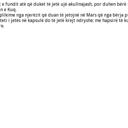
e fundit atë që duket të jetë ujë akullnajash, por duhen bërë 
in e Kuq.
ikime nga njerëzit që duan të jetojnë në Mars që nga bërja pub
ti i jetës në kapsulë do të jetë krejt ndryshe; me hapsirë të ku
e.