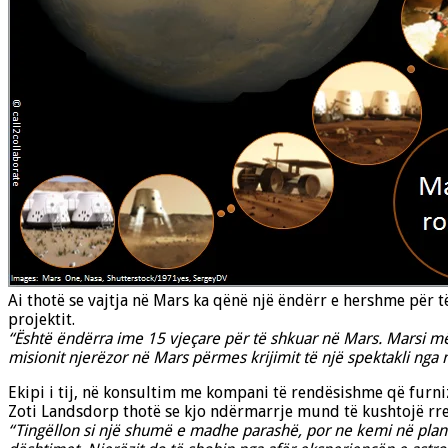
Ai thotë se vajtja në Mars ka qënë një ëndërr e hershme për 
projektit.
“Është ëndërra ime 15 vjeçare për të shkuar në Mars. Marsi më 
misionit njerëzor në Mars përmes krijimit të një spektakli nga
Ekipi i tij, në konsultim me kompani të rendësishme që furni
Zoti Landsdorp thotë se kjo ndërmarrje mund të kushtojë rre
“Tingëllon si një shumë e madhe parashë, por ne kemi në plan 