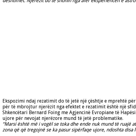
dështimet. Njerëzit do të shohin nga afër eksperiencën e astr
Ekspozimi ndaj rezatimit do të jetë një çështje e mprehtë pë
për të mbrojtur njerëzit nga efektet e rezatimit është një sfi
Shkencëtari Bernard Foing me Agjencinë Evropiane të Hapësir
ujore për nevojat njerëzore mund të jetë problematike.
“Marsi është më i vogël se toka dhe ende nuk mund të ruajë at
zona që që tregojnë se ka pasur sipërfaqe ujore, ndoshta disa