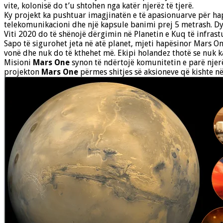
vite, kolonisë do t’u shtohen nga katër njerëz të tjerë.
Ky projekt ka pushtuar imagjinatën e të apasionuarve për haps
telekomunikacioni dhe një kapsule banimi prej 5 metrash. Dy 
Viti 2020 do të shënojë dërgimin në Planetin e Kuq të infras
Sapo të sigurohet jeta në atë planet, mjeti hapësinor Mars One
vonë dhe nuk do të kthehet më. Ekipi holandez thotë se nuk ka 
Misioni
Mars One
synon të ndërtojë komunitetin e parë njerë
projekton
Mars One
përmes shitjes së aksioneve që kishte n