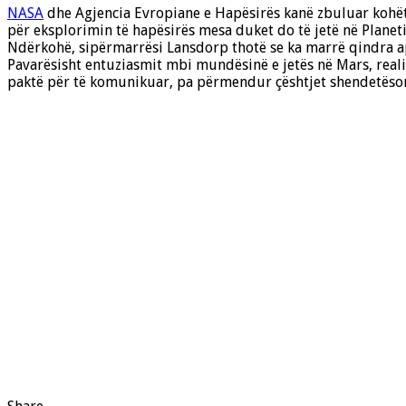
NASA
dhe Agjencia Evropiane e Hapësirës kanë zbuluar kohët 
për eksplorimin të hapësirës mesa duket do të jetë në Planet
Ndërkohë, sipërmarrësi Lansdorp thotë se ka marrë qindra apl
Pavarësisht entuziasmit mbi mundësinë e jetës në Mars, realite
paktë për të komunikuar, pa përmendur çështjet shendetësor