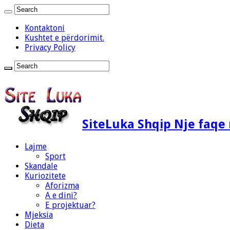
Kontaktoni
Kushtet e përdorimit.
Privacy Policy
SiteLuka Shqip Nje faq
Lajme
Sport
Skandale
Kuriozitete
Aforizma
A e dini?
E projektuar?
Mjeksia
Dieta