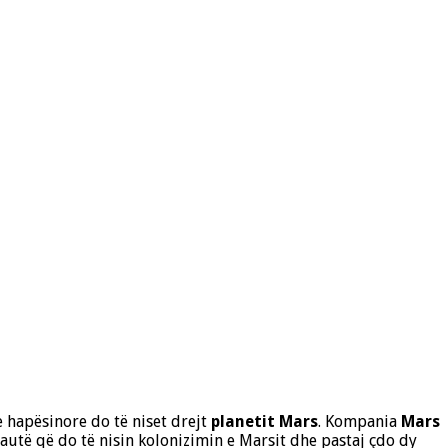
e hapësinore do të niset drejt
planetit Mars
. Kompania
Mars
nautë që do të
nisin kolonizimin e Marsit dhe pastaj çdo dy