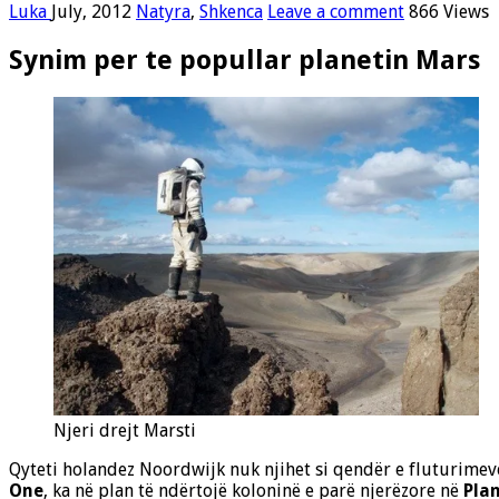
Luka
July, 2012
Natyra
,
Shkenca
Leave a comment
866 Views
Synim per te popullar planetin Mars
Njeri drejt Marsti
Qyteti holandez Noordwijk nuk njihet si qendër e fluturimeve
One
, ka në plan të ndërtojë koloninë e parë njerëzore në
Pla