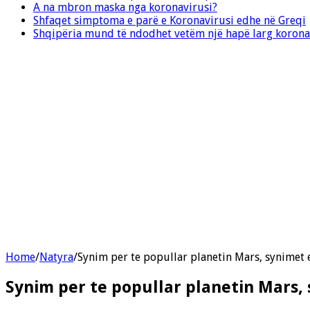
A na mbron maska nga koronavirusi?
Shfaqet simptoma e parë e Koronavirusi edhe në Greqi
Shqipëria mund të ndodhet vetëm një hapë larg korona
Home
/
Natyra
/
Synim per te popullar planetin Mars, synimet
Synim per te popullar planetin Mars,