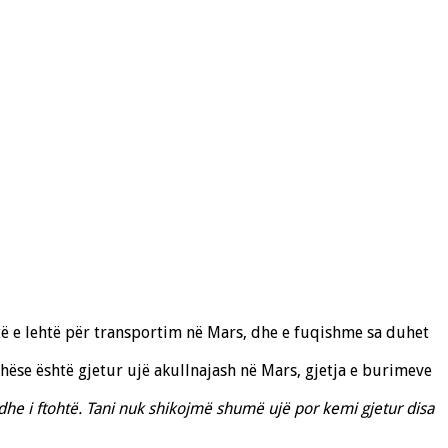
htë e lehtë për transportim në Mars, dhe e fuqishme sa duhet
ëse është gjetur ujë akullnajash në Mars, gjetja e burimeve
he i ftohtë. Tani nuk shikojmë shumë ujë por kemi gjetur disa