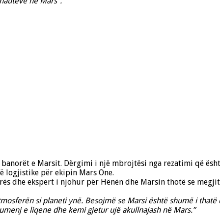
onautëve në Mars”.
r banorët e Marsit. Dërgimi i një mbrojtësi nga rezatimi që ës
dë logjistike për ekipin Mars One.
ës dhe ekspert i njohur për Hënën dhe Marsin thotë se megjith
mosferën si planeti ynë. Besojmë se Marsi është shumë i thatë d
 lumenj e liqene dhe kemi gjetur ujë akullnajash në Mars.”