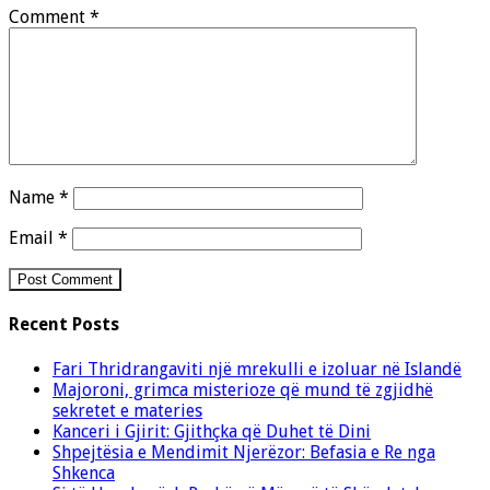
Comment
*
Name
*
Email
*
Recent Posts
Fari Thridrangaviti një mrekulli e izoluar në Islandë
Majoroni, grimca misterioze që mund të zgjidhë
sekretet e materies
Kanceri i Gjirit: Gjithçka që Duhet të Dini
Shpejtësia e Mendimit Njerëzor: Befasia e Re nga
Shkenca