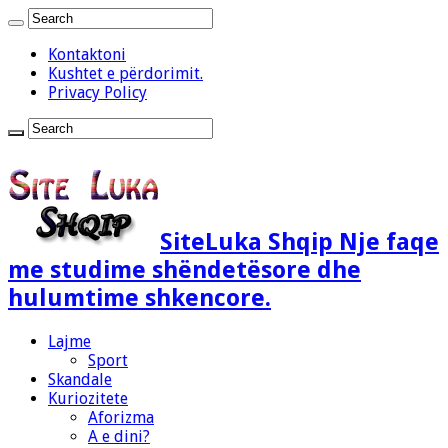
Kontaktoni
Kushtet e përdorimit.
Privacy Policy
SiteLuka Shqip Nje faqe
me studime shëndetësore dhe
hulumtime shkencore.
Lajme
Sport
Skandale
Kuriozitete
Aforizma
A e dini?