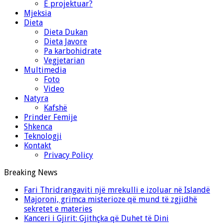
E projektuar?
Mjeksia
Dieta
Dieta Dukan
Dieta Javore
Pa karbohidrate
Vegjetarian
Multimedia
Foto
Video
Natyra
Kafshë
Prinder Femije
Shkenca
Teknologji
Kontakt
Privacy Policy
Breaking News
Fari Thridrangaviti një mrekulli e izoluar në Islandë
Majoroni, grimca misterioze që mund të zgjidhë
sekretet e materies
Kanceri i Gjirit: Gjithçka që Duhet të Dini