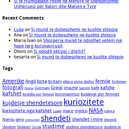
Si të Humbasësh Peshë në Mënyrë të Shëndetshme:
Udhëzuesi për Kalori dhe Matjen e Tyre
Recent Comments
Luka
on
Si mund te dobesohemi ne kushte shtepie
Ana
on
Si mund te dobesohemi ne kushte shtepie
Maria Ivan
on
Shqipëria mund të ndodhet vetëm një
hapë larg koronavirusit
Dhoni
on
Si ndodh eklipsi i diellit?
besarta
on
Si mund te dobesohemi ne kushte shtepie
Tags
Amerike
femije
Angli
bota
Britani
eklipsi plote diellor
foshnjen
fotografi
Greqi
kafshe
imazhe
kafe
Gjermani
Japoni
Fëmija
kafshet
koronavirusi
kujdesje per femijet
keshilla per femijet
kuriozitete
kujdesje shendetesore
NASA
kuriozitete nga kafshet
mace
mjeksi
Luani
natyra
shendeti
shendet i mire
Njeriu
qeni
shpend
semundje
studime
shpëton
Shqiperi
studime shendetesore
studime te
Sonda