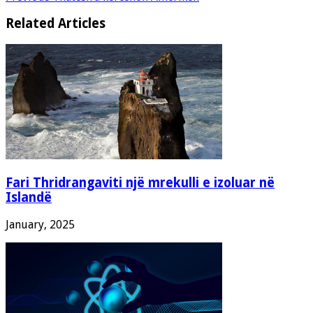
Related Articles
Fari Thridrangaviti një mrekulli e izoluar në
Islandë
January, 2025