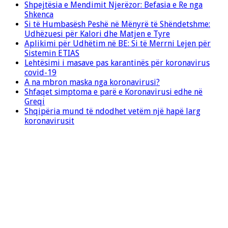
Shpejtësia e Mendimit Njerëzor: Befasia e Re nga
Shkenca
Si të Humbasësh Peshë në Mënyrë të Shëndetshme:
Udhëzuesi për Kalori dhe Matjen e Tyre
Aplikimi për Udhëtim në BE: Si të Merrni Lejen për
Sistemin ETIAS
Lehtësimi i masave pas karantinës për koronavirus
covid-19
A na mbron maska nga koronavirusi?
Shfaqet simptoma e parë e Koronavirusi edhe në
Greqi
Shqipëria mund të ndodhet vetëm një hapë larg
koronavirusit