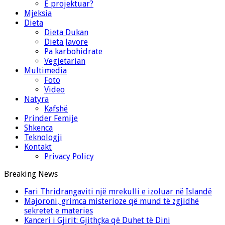
E projektuar?
Mjeksia
Dieta
Dieta Dukan
Dieta Javore
Pa karbohidrate
Vegjetarian
Multimedia
Foto
Video
Natyra
Kafshë
Prinder Femije
Shkenca
Teknologji
Kontakt
Privacy Policy
Breaking News
Fari Thridrangaviti një mrekulli e izoluar në Islandë
Majoroni, grimca misterioze që mund të zgjidhë
sekretet e materies
Kanceri i Gjirit: Gjithçka që Duhet të Dini