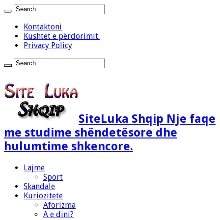
Kontaktoni
Kushtet e përdorimit.
Privacy Policy
SiteLuka Shqip Nje faqe
me studime shëndetësore dhe
hulumtime shkencore.
Lajme
Sport
Skandale
Kuriozitete
Aforizma
A e dini?