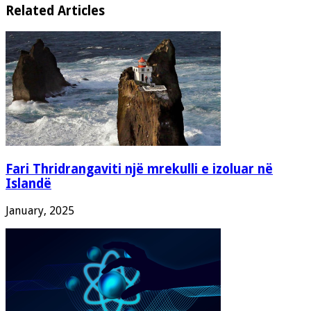
Related Articles
Fari Thridrangaviti një mrekulli e izoluar në
Islandë
January, 2025