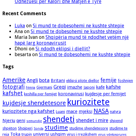
Udhëzuesi për Kalori dhe Matjen e Tyre
Recent Comments
Luka
on
Si mund te dobesohemi ne kushte shtepie
Ana
on
Si mund te dobesohemi ne kushte shtepie
Maria Ivan
on
Shqipëria mund të ndodhet vetëm një
hapë larg koronavirusit
Dhoni
on
Si ndodh eklipsi i diellit?
besarta
on
Si mund te dobesohemi ne kushte shtepie
Tags
Amerike
femije
Angli
bota
Britani
eklipsi plote diellor
foshnjen
fotografi
Greqi
kafshe
imazhe
kafe
Gjermani
Japoni
Fëmija
kafshet
koronavirusi
kujdesje per femijet
keshilla per femijet
kuriozitete
kujdesje shendetesore
NASA
kuriozitete nga kafshet
mace
mjeksi
Luani
natyra
shendeti
shendet i mire
Njeriu
qeni
shpend
semundje
studime
shpëton
Shqiperi
studime shendetesore
studime te
Sonda
Toka
universi
ushqim
reja
trupin
virus i rrezikshem
virus vdekjeprures