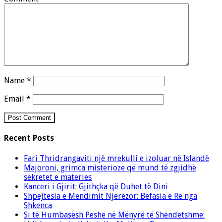
Name
*
Email
*
Recent Posts
Fari Thridrangaviti një mrekulli e izoluar në Islandë
Majoroni, grimca misterioze që mund të zgjidhë
sekretet e materies
Kanceri i Gjirit: Gjithçka që Duhet të Dini
Shpejtësia e Mendimit Njerëzor: Befasia e Re nga
Shkenca
Si të Humbasësh Peshë në Mënyrë të Shëndetshme: