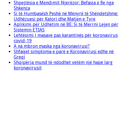
Shpejtësia e Mendimit Njerëzor: Befasia e Re nga
Shkenca
Si të Humbasësh Peshë në Mënyrë të Shëndetshme:
Udhëzuesi për Kalori dhe Matjen e Tyre
Aplikimi për Udhëtim në BE: Si të Merrni Lejen për
Sistemin ETIAS
Lehtësimi i masave pas karantinës për koronavirus
covid-19
A na mbron maska nga koronavirusi?
Shfaqet simptoma e parë e Koronavirusi edhe në
Greqi
Shqipëria mund të ndodhet vetëm një hapë larg
koronavirusit