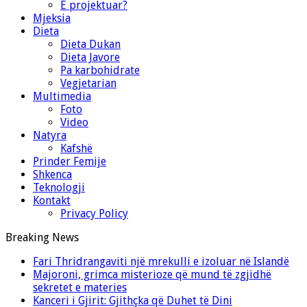
E projektuar?
Mjeksia
Dieta
Dieta Dukan
Dieta Javore
Pa karbohidrate
Vegjetarian
Multimedia
Foto
Video
Natyra
Kafshë
Prinder Femije
Shkenca
Teknologji
Kontakt
Privacy Policy
Breaking News
Fari Thridrangaviti një mrekulli e izoluar në Islandë
Majoroni, grimca misterioze që mund të zgjidhë
sekretet e materies
Kanceri i Gjirit: Gjithçka që Duhet të Dini