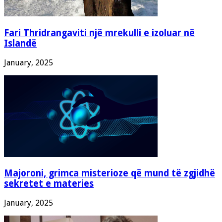
Fari Thridrangaviti një mrekulli e izoluar në
Islandë
January, 2025
Majoroni, grimca misterioze që mund të zgjidhë
sekretet e materies
January, 2025