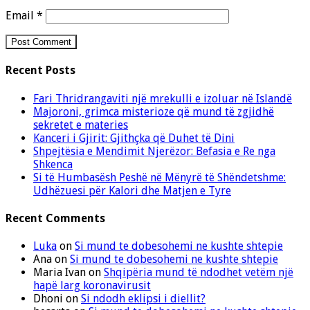
Email
*
Recent Posts
Fari Thridrangaviti një mrekulli e izoluar në Islandë
Majoroni, grimca misterioze që mund të zgjidhë
sekretet e materies
Kanceri i Gjirit: Gjithçka që Duhet të Dini
Shpejtësia e Mendimit Njerëzor: Befasia e Re nga
Shkenca
Si të Humbasësh Peshë në Mënyrë të Shëndetshme:
Udhëzuesi për Kalori dhe Matjen e Tyre
Recent Comments
Luka
on
Si mund te dobesohemi ne kushte shtepie
Ana
on
Si mund te dobesohemi ne kushte shtepie
Maria Ivan
on
Shqipëria mund të ndodhet vetëm një
hapë larg koronavirusit
Dhoni
on
Si ndodh eklipsi i diellit?