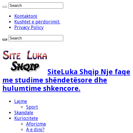
Kontaktoni
Kushtet e përdorimit.
Privacy Policy
SiteLuka Shqip Nje faqe
me studime shëndetësore dhe
hulumtime shkencore.
Lajme
Sport
Skandale
Kuriozitete
Aforizma
A e dini?