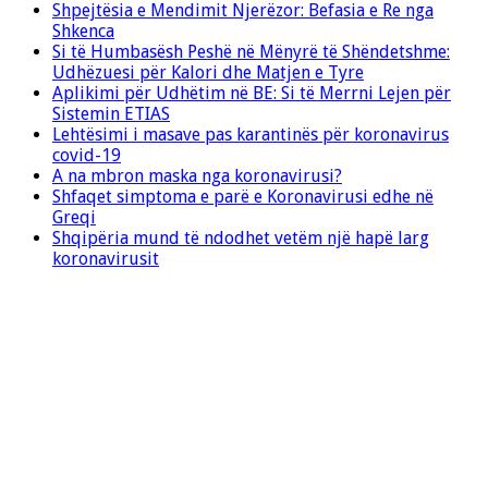
Shpejtësia e Mendimit Njerëzor: Befasia e Re nga
Shkenca
Si të Humbasësh Peshë në Mënyrë të Shëndetshme:
Udhëzuesi për Kalori dhe Matjen e Tyre
Aplikimi për Udhëtim në BE: Si të Merrni Lejen për
Sistemin ETIAS
Lehtësimi i masave pas karantinës për koronavirus
covid-19
A na mbron maska nga koronavirusi?
Shfaqet simptoma e parë e Koronavirusi edhe në
Greqi
Shqipëria mund të ndodhet vetëm një hapë larg
koronavirusit