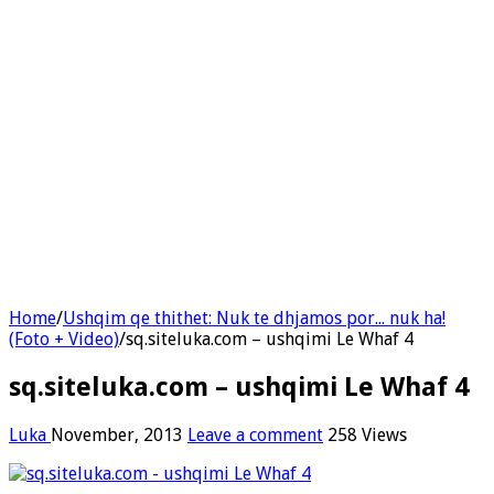
Home
/
Ushqim qe thithet: Nuk te dhjamos por... nuk ha!
(Foto + Video)
/
sq.siteluka.com – ushqimi Le Whaf 4
sq.siteluka.com – ushqimi Le Whaf 4
Luka
November, 2013
Leave a comment
258 Views