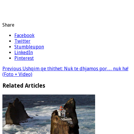
Share
Facebook
Twitter
Stumbleupon
LinkedIn
Pinterest
Previous
Ushqim qe thithet: Nuk te dhjamos por… nuk ha!
(Foto + Video)
Related Articles