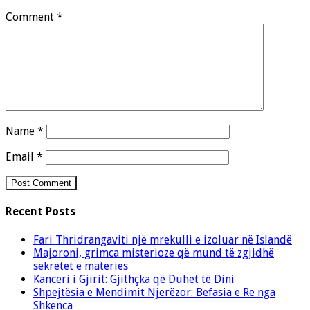
Comment
*
Name
*
Email
*
Recent Posts
Fari Thridrangaviti një mrekulli e izoluar në Islandë
Majoroni, grimca misterioze që mund të zgjidhë
sekretet e materies
Kanceri i Gjirit: Gjithçka që Duhet të Dini
Shpejtësia e Mendimit Njerëzor: Befasia e Re nga
Shkenca