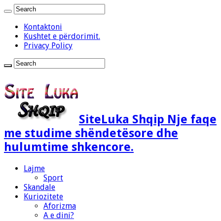
Kontaktoni
Kushtet e përdorimit.
Privacy Policy
SiteLuka Shqip Nje faqe
me studime shëndetësore dhe
hulumtime shkencore.
Lajme
Sport
Skandale
Kuriozitete
Aforizma
A e dini?