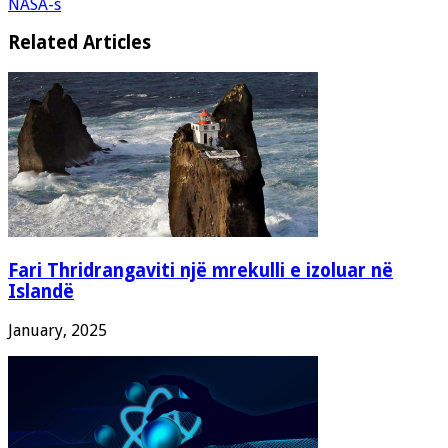
NASA-s
Related Articles
Fari Thridrangaviti një mrekulli e izoluar në
Islandë
January, 2025