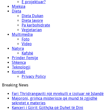
E projektuar?
Mjeksia
Dieta
Dieta Dukan
Dieta Javore
Pa karbohidrate
Vegjetarian
Multimedia
Foto
Video
Natyra
Kafshë
Prinder Femije
Shkenca
Teknologji
Kontakt
Privacy Policy
Breaking News
Fari Thridrangaviti një mrekulli e izoluar në Islandë
Majoroni, grimca misterioze që mund të zgjidhë
sekretet e materies
Kanceri i Gjirit: Gjithçka që Duhet të Dini