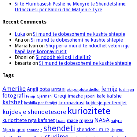
Si të Humbasësh Peshë në Mënyrë të Shëndetshme:
Udhëzuesi për Kalori dhe Matjen e Tyre
Recent Comments
Luka
on
Si mund te dobesohemi ne kushte shtepie
Ana
on
Si mund te dobesohemi ne kushte shtepie
Maria Ivan
on
Shqipëria mund të ndodhet vetëm një
hapë larg koronavirusit
Dhoni
on
Si ndodh eklipsi i diellit?
besarta
on
Si mund te dobesohemi ne kushte shtepie
Tags
Amerike
femije
Angli
bota
Britani
eklipsi plote diellor
foshnjen
fotografi
Greqi
kafshe
imazhe
kafe
Gjermani
Japoni
Fëmija
kafshet
koronavirusi
kujdesje per femijet
keshilla per femijet
kuriozitete
kujdesje shendetesore
NASA
kuriozitete nga kafshet
mace
mjeksi
Luani
natyra
shendeti
shendet i mire
Njeriu
qeni
shpend
semundje
studime