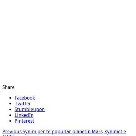
Share
Facebook
Twitter
Stumbleupon
LinkedIn
Pinterest
Previous
Synim per te popullar planetin Mars, synimet e