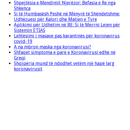
Shpejtësia e Mendimit Njerëzor: Befasia e Re nga
Shkenca
Si të Humbasësh Peshë në Mënyrë të Shëndetshme:
Udhëzuesi për Kalori dhe Matjen e Tyre
Aplikimi për Udhëtim në BE: Si të Merrni Lejen për
Sistemin ETIAS
Lehtësimi i masave pas karantinës për koronavirus
covid-19
A na mbron maska nga koronavirusi?
Shfaqet simptoma e parë e Koronavirusi edhe në
Greqi
Shqipëria mund të ndodhet vetëm një hapë larg
koronavirusit